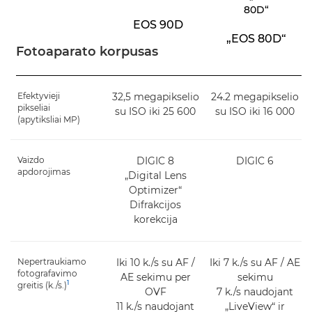
EOS 90D
„EOS 80D“
Fotoaparato korpusas
Efektyvieji
32,5 megapikselio
24.2 megapikselio
pikseliai
su ISO iki 25 600
su ISO iki 16 000
(apytiksliai MP)
Vaizdo
DIGIC 8
DIGIC 6
apdorojimas
„Digital Lens
Optimizer“
Difrakcijos
korekcija
Nepertraukiamo
Iki 10 k./s su AF /
Iki 7 k./s su AF / AE
fotografavimo
AE sekimu per
sekimu
1
greitis (k./s.)
OVF
7 k./s naudojant
11 k./s naudojant
„LiveView“ ir