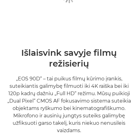
Išlaisvink savyje filmų
režisierių
„EOS 90D“ – tai puikus filmų kūrimo įrankis,
suteikiantis galimybę filmuoti iki 4K raiška bei iki
120p kadrų dažniu „Full HD“ režimu. Mūsų puikioji
„Dual Pixel“ CMOS AF fokusavimo sistema suteikia
objektams ryškumo bei kinematografiškumo.
Mikrofono ir ausinių jungtys suteiks galimybę
užfiksuoti garso takelį, kuris niekuo nenusileis
vaizdams.