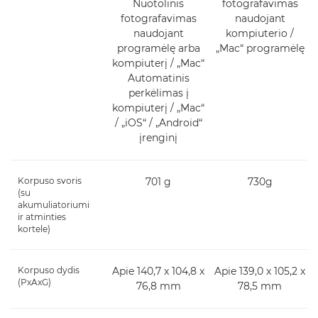
Nuotolinis
fotografavimas
fotografavimas
naudojant
naudojant
kompiuterio /
programėlę arba
„Mac“ programėlę
kompiuterį / „Mac“
Automatinis
perkėlimas į
kompiuterį / „Mac“
/ „iOS“ / „Android“
įrenginį
Korpuso svoris
701 g
730g
(su
akumuliatoriumi
ir atminties
kortele)
Korpuso dydis
Apie 140,7 x 104,8 x
Apie 139,0 x 105,2 x
(PxAxG)
76,8 mm
78,5 mm