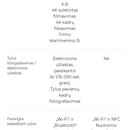
k./s
4K sulėtintas
filmavimas
4K kadrų
fiksavimas
Filmo
skaitmeninis IS
Tylus
Elektroninis
Ne
fotografavimas /
užraktas,
elektroninis
palaikantis
užraktas
iki 1/16 000 sek.
greitį
Tylus pavienių
kadrų
fotografavimas
Parengta
„Wi-Fi“ ir
„Wi-Fi“ ir NFC
belaidžiam ryšiui
„Bluetooth“
Nuotolinis