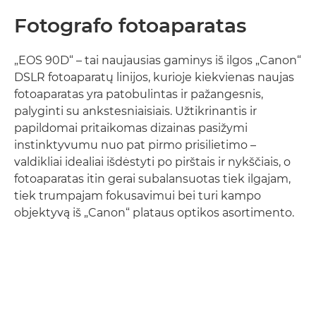
Fotografo fotoaparatas
„EOS 90D“ – tai naujausias gaminys iš ilgos „Canon“
DSLR fotoaparatų linijos, kurioje kiekvienas naujas
fotoaparatas yra patobulintas ir pažangesnis,
palyginti su ankstesniaisiais. Užtikrinantis ir
papildomai pritaikomas dizainas pasižymi
instinktyvumu nuo pat pirmo prisilietimo –
valdikliai idealiai išdėstyti po pirštais ir nykščiais, o
fotoaparatas itin gerai subalansuotas tiek ilgajam,
tiek trumpajam fokusavimui bei turi kampo
objektyvą iš „Canon“ plataus optikos asortimento.
Sužinokite daugiau
