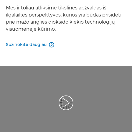
Mes ir toliau atliksime tikslines apžvalgas iš
ilgalaikės perspektyvos, kurios yra būdas prisidėti
prie mažo anglies dioksido kiekio technologijų
visuomenėje kūrimo.
Sužinokite daugiau
