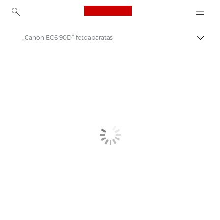
Canon Logo, back to ho
„Canon EOS 90D“ fotoaparatas
Perju
Canon
Skaitmeniniai fotoaparatai