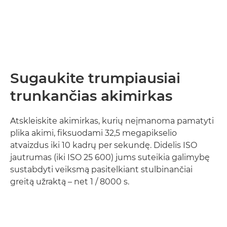
Sugaukite trumpiausiai
trunkančias akimirkas
Atskleiskite akimirkas, kurių neįmanoma pamatyti
plika akimi, fiksuodami 32,5 megapikselio
atvaizdus iki 10 kadrų per sekundę. Didelis ISO
jautrumas (iki ISO 25 600) jums suteikia galimybę
sustabdyti veiksmą pasitelkiant stulbinančiai
greitą užraktą – net 1 / 8000 s.
Sužinokite daugiau
