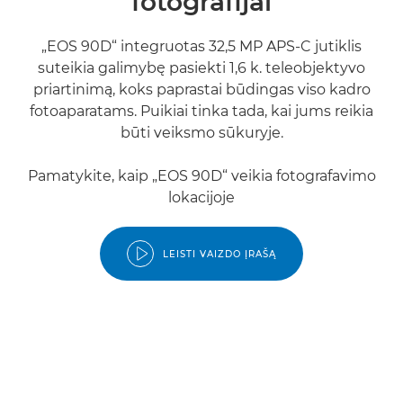
fotografijai
„EOS 90D“ integruotas 32,5 MP APS-C jutiklis
suteikia galimybę pasiekti 1,6 k. teleobjektyvo
priartinimą, koks paprastai būdingas viso kadro
fotoaparatams. Puikiai tinka tada, kai jums reikia
būti veiksmo sūkuryje.
Pamatykite, kaip „EOS 90D“ veikia fotografavimo
lokacijoje
LEISTI VAIZDO ĮRAŠĄ