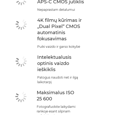
APS-C CMOS jutiklis
Nepaprastam detalumui
4K filmų kūrimas ir
„Dual Pixel“ CMOS
automatinis
fokusavimas
Puiki vaizdo ir garso kokybė
Intelektualusis
optinis vaizdo
ieškiklis
Patogus naudoti net ir ilgą
laikotarpį
Maksimalus ISO
25 600
Fotografuokite laikydami
rankoje esant silpnam