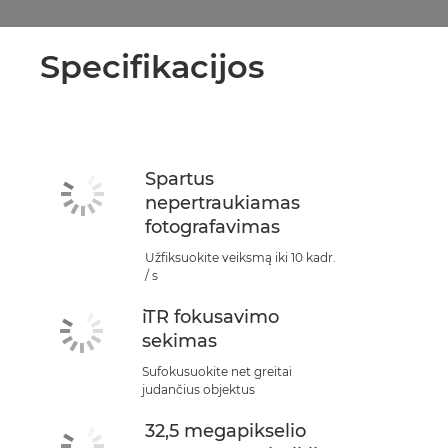
Specifikacijos
Spartus
nepertraukiamas
fotografavimas
Užfiksuokite veiksmą iki 10 kadr.
/ s
iTR fokusavimo
sekimas
Sufokusuokite net greitai
judančius objektus
32,5 megapikselio