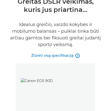
Greitas DSLR veikimas,
kuris jus priartina…
Specifikacijos
Galerija
Idealus greičio, vaizdo kokybės ir
mobilumo balansas – puikiai tinka būti
Palaikymas
arčiau gamtos bei fiksuoti greitai judantį
sporto veiksmą.
Žiūrėti visą specifikaciją
