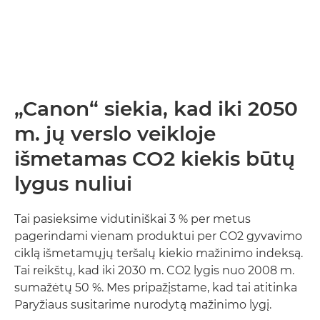
Sužinokite daugiau

„Canon“ siekia, kad iki 2050
m. jų verslo veikloje
išmetamas CO2 kiekis būtų
lygus nuliui
Tai pasieksime vidutiniškai 3 % per metus
pagerindami vienam produktui per CO2 gyvavimo
ciklą išmetamųjų teršalų kiekio mažinimo indeksą.
Tai reikštų, kad iki 2030 m. CO2 lygis nuo 2008 m.
sumažėtų 50 %. Mes pripažįstame, kad tai atitinka
Paryžiaus susitarime nurodytą mažinimo lygį.