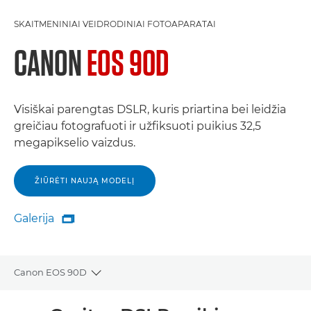
SKAITMENINIAI VEIDRODINIAI FOTOAPARATAI
CANON
EOS 90D
Visiškai parengtas DSLR, kuris priartina bei leidžia
greičiau fotografuoti ir užfiksuoti puikius 32,5
megapikselio vaizdus.
ŽIŪRĖTI NAUJĄ MODELĮ
Galerija

Galerija
Canon EOS 90D
Toggle breadcrumbs
Bendrieji duomenys