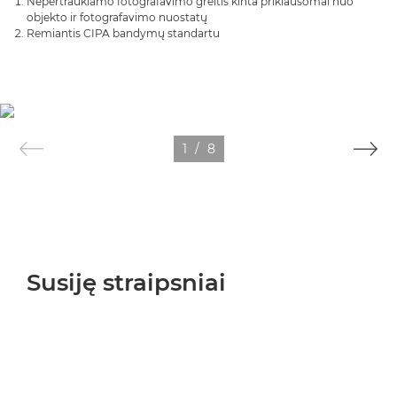
Nepertraukiamo fotografavimo greitis kinta priklausomai nuo
objekto ir fotografavimo nuostatų
Remiantis CIPA bandymų standartu
1
/
8
Susiję straipsniai