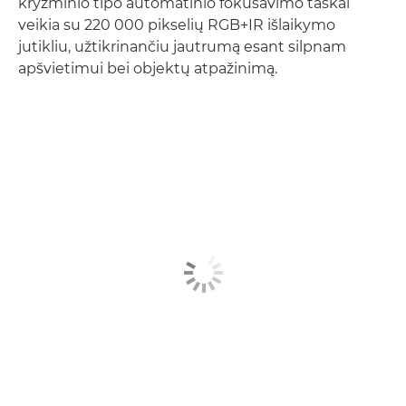
kryžminio tipo automatinio fokusavimo taškai
veikia su 220 000 pikselių RGB+IR išlaikymo
jutikliu, užtikrinančiu jautrumą esant silpnam
apšvietimui bei objektų atpažinimą.
Sužinokite daugiau
