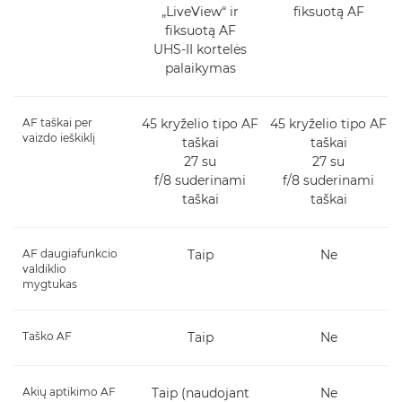
„LiveView“ ir
fiksuotą AF
fiksuotą AF
UHS-II kortelės
palaikymas
AF taškai per
45 kryželio tipo AF
45 kryželio tipo AF
vaizdo ieškiklį
taškai
taškai
27 su
27 su
f/8 suderinami
f/8 suderinami
taškai
taškai
AF daugiafunkcio
Taip
Ne
valdiklio
mygtukas
Taško AF
Taip
Ne
Akių aptikimo AF
Taip (naudojant
Ne