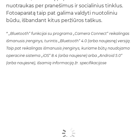
nuotraukas per pranešimus ir socialinius tinklus.
Fotoaparatą taip pat galima valdyti nuotoliniu
būdu, išbandant kitus peržiūros taškus.
* „Bluetooth“ funkcijai su programa „Camera Connect“ reikalingas
išmanusis įrenginys, turintis „Bluetooth“ 4.0 (arba naujesnę) versiją.
Taip pat reikalingas išmanusis įrenginys, kuriame būtų naudojama
operacinė sistema „iOS“ 8.4 (arba naujesnė) arba „Android 5.0“
(arba naujesnė), išsamią informaciją žr. specifikacijose
Sužinokite daugiau
