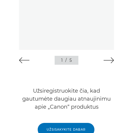
1
/
5
Užsiregistruokite čia, kad
gautumėte daugiau atnaujinimu
apie „Canon“ produktus
UŽSISAKYKITE DABAR