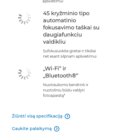
apšvietimui
45 kryžminio tipo
automatinio
fokusavimo taškai su
daugiafunkciu
valdikliu
Sufokusuokite greitai ir tiksliai
net esant silpnam apšvietimui
„Wi-Fi“ ir
„Bluetooth®“
Nuotraukoms bendrinti ir
nuotoliniu būdu valdyti
fotoaparatą*
Žiūrėti visą specifikaciją

Gaukite palaikymą
