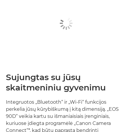
Sujungtas su jūsų
skaitmeniniu gyvenimu
Integruotos „Bluetooth“ ir „Wi-Fi“ funkcijos
perkelia jūsų kūrybiškumą į kitą dimensiją. „EOS
90D“ veikia kartu su išmaniaisiais įrenginiais,
kuriuose įdiegta programėlė „Canon Camera
Connect“*, kad būtų paprasta bendrinti