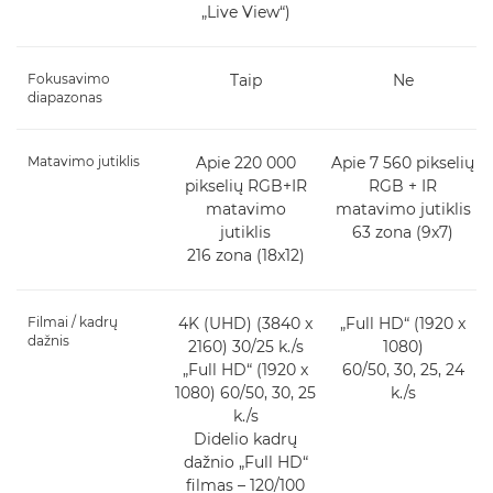
„Live View“)
Fokusavimo
Taip
Ne
diapazonas
Matavimo jutiklis
Apie 220 000
Apie 7 560 pikselių
pikselių RGB+IR
RGB + IR
matavimo
matavimo jutiklis
jutiklis
63 zona (9x7)
216 zona (18x12)
Filmai / kadrų
4K (UHD) (3840 x
„Full HD“ (1920 x
dažnis
2160) 30/25 k./s
1080)
„Full HD“ (1920 x
60/50, 30, 25, 24
1080) 60/50, 30, 25
k./s
k./s
Didelio kadrų
dažnio „Full HD“
filmas – 120/100