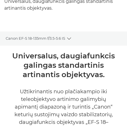
Universalus, daugiafunkcis galingas standartinis
artinantis objektyvas.
Canon EF-S 18-135mm f/3.5-5.6 IS
Toggle breadcrumbs
Bendrieji duomenys
Universalus, daugiafunkcis
galingas standartinis
Specifikacijos
artinantis objektyvas.
Užtikrinantis nuo plačiakampio iki
teleobjektyvo artinimo galimybių
apimantį diapazoną ir turintis „Canon“
keturių sustojimų vaizdo stabilizatorių,
daugiafunkcis objektyvas „EF-S 18–