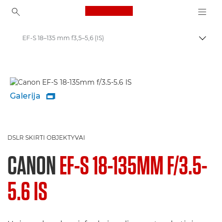
Canon Logo, back to ho
EF-S 18–135 mm f3,5–5,6 (IS)
Perju
Canon
Galerija

DSLR SKIRTI OBJEKTYVAI
CANON
EF-S 18-135MM F/3.5-
5.6 IS