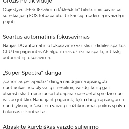
Grožis ne tik viduje
Objektyvo „EF-S 18-135mm f/3.5-5.6 IS“ tekstūrinis paviršius
suteikia jūsų EOS fotoaparatui tinkančią modernią išvaizdą ir
pojūtį.
Soartus automatinis fokusavimas
Naujas DC automatinio fokusavimo variklis ir didelės spartos
CPU bei pagerintas AF algoritmas užtikrina spartų ir tikslų
automatinį fokusavimą.
„Super Spectra“ danga
„Canon Super Spectra“ danga naudojama apsaugoti
nuotraukas nuo blyksnių ir šešėlinių vaizdų, kurių gali
atsirasti skaitmeniniuose fotoaparatuose dėl atspindžio nuo
vaizdo jutiklio. Naudojant pagerintą lęšių dangą apsaugoma
nuo blyksnių ir šešėlinių vaizdų ir užtikrinamas puikus spalvų
balansas ir kontrastas.
Atraskite kūrybiškas vaizdo suliejimo