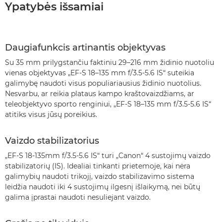
Ypatybės išsamiai
Daugiafunkcis artinantis objektyvas
Su 35 mm prilygstančiu faktiniu 29–216 mm židinio nuotoliu
vienas objektyvas „EF-S 18–135 mm f/3.5-5.6 IS“ suteikia
galimybę naudoti visus populiariausius židinio nuotolius.
Nesvarbu, ar reikia plataus kampo kraštovaizdžiams, ar
teleobjektyvo sporto renginiui, „EF-S 18–135 mm f/3.5-5.6 IS“
atitiks visus jūsų poreikius.
Vaizdo stabilizatorius
„EF-S 18-135mm f/3.5-5.6 IS“ turi „Canon“ 4 sustojimų vaizdo
stabilizatorių (IS). Idealiai tinkanti prietemoje, kai nėra
galimybių naudoti trikojį, vaizdo stabilizavimo sistema
leidžia naudoti iki 4 sustojimų ilgesnį išlaikymą, nei būtų
galima įprastai naudoti nesuliejant vaizdo.