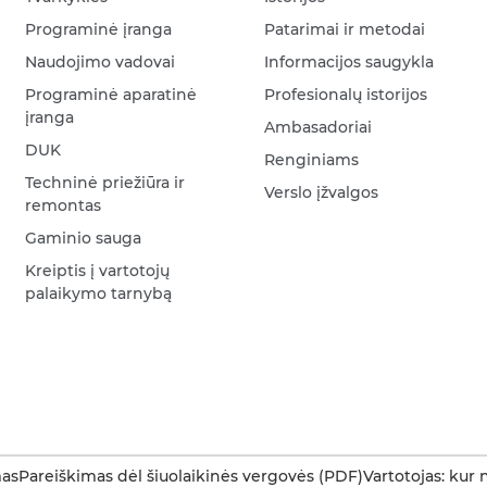
Programinė įranga
Patarimai ir metodai
Naudojimo vadovai
Informacijos saugykla
Programinė aparatinė
Profesionalų istorijos
įranga
Ambasadoriai
DUK
Renginiams
Techninė priežiūra ir
Verslo įžvalgos
remontas
Gaminio sauga
Kreiptis į vartotojų
palaikymo tarnybą
as
Pareiškimas dėl šiuolaikinės vergovės (PDF)
Vartotojas: kur 