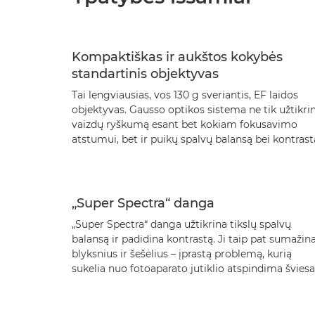
Kompaktiškas ir aukštos kokybės
standartinis objektyvas
Tai lengviausias, vos 130 g sveriantis, EF laidos
objektyvas. Gausso optikos sistema ne tik užtikri
vaizdų ryškumą esant bet kokiam fokusavimo
atstumui, bet ir puikų spalvų balansą bei kontrast
„Super Spectra“ danga
„Super Spectra“ danga užtikrina tikslų spalvų
balansą ir padidina kontrastą. Ji taip pat sumažin
blyksnius ir šešėlius – įprastą problemą, kurią
sukelia nuo fotoaparato jutiklio atspindima šviesa