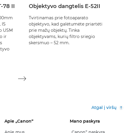
-78 II
Objektyvo dangtelis E-52II
Objek
dulkių
-200mm
Tvirtinamas prie fotoaparato
 IS
objektyvo, kad galėtumėte priartėti
Apsaugo
ro USM
prie mažų objektų. Tinka
kai jo n
o ir
objektyvams, kurių filtro sriegio
s
skersmuo – 52 mm.
ektyvo
Atgal į viršų
Apie „Canon“
Mano paskyra
Apie mus
„Canon“ paskyra