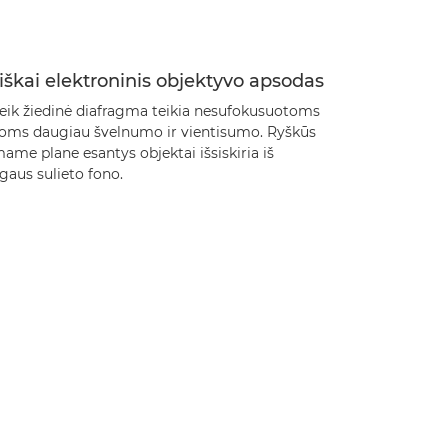
iškai elektroninis objektyvo apsodas
eik žiedinė diafragma teikia nesufokusuotoms
toms daugiau švelnumo ir vientisumo. Ryškūs
ame plane esantys objektai išsiskiria iš
gaus sulieto fono.