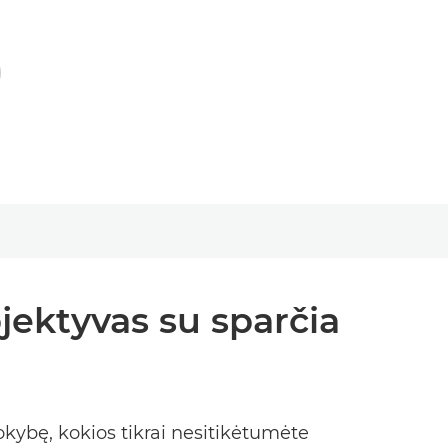
jektyvas su sparčia
okybę, kokios tikrai nesitikėtumėte