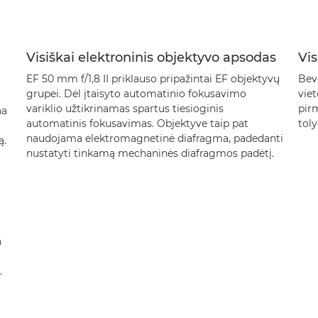
Visiškai elektroninis objektyvo apsodas
Vis
EF 50 mm f/1,8 II priklauso pripažintai EF objektyvų
Bev
grupei. Dėl įtaisyto automatinio fokusavimo
vie
variklio užtikrinamas spartus tiesioginis
pirm
na
automatinis fokusavimas. Objektyve taip pat
toly
naudojama elektromagnetinė diafragma, padedanti
ą.
nustatyti tinkamą mechaninės diafragmos padėtį.
a
.