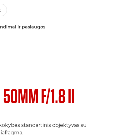
ndimai ir paslaugos
 50MM F/1.8 II
okybės standartinis objektyvas su
diafragma.