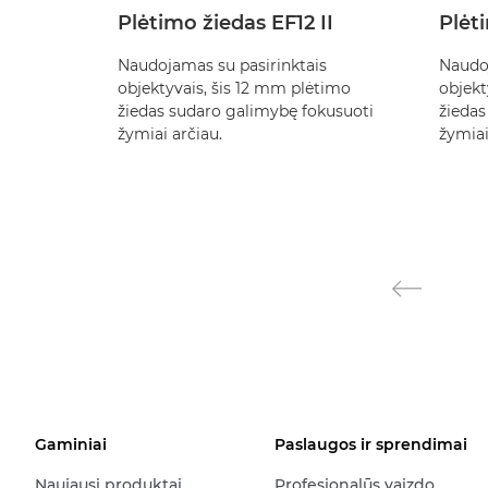
Plėtimo žiedas EF12 II
Plėti
Naudojamas su pasirinktais
Naudoj
objektyvais, šis 12 mm plėtimo
objekt
žiedas sudaro galimybę fokusuoti
žiedas
žymiai arčiau.
žymiai
Gaminiai
Paslaugos ir sprendimai
Naujausi produktai
Profesionalūs vaizdo