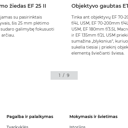
mo žiedas EF 25 II
Objektyvo gaubtas ET
amas su pasirinktais
Tinka ant objektyvų EF 70
yvais, šis 25 mm plėtimo
f/4L USM, EF 70-200mm f/4L
 sudaro galimybę fokusuoti
USM, EF 180mm f/3.5L Mac
 arčiau.
ir EF 135mm f/2L USM prieki
sumažina „blyksnius“, kuriuo
sukelia tiesiai į priekinį obj
elementą šviečianti šviesa.
1
/
9
Pagalba ir palaikymas
Mokymasis ir švietimas
Tvarkyklės
Istorijos