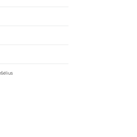
šėlius