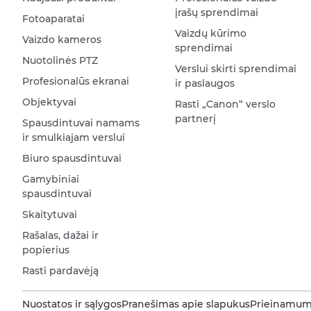
įrašų sprendimai
Fotoaparatai
Vaizdų kūrimo
Vaizdo kameros
sprendimai
Nuotolinės PTZ
Verslui skirti sprendimai
Profesionalūs ekranai
ir paslaugos
Objektyvai
Rasti „Canon“ verslo
partnerį
Spausdintuvai namams
ir smulkiajam verslui
Biuro spausdintuvai
Gamybiniai
spausdintuvai
Skaitytuvai
Rašalas, dažai ir
popierius
Rasti pardavėją
Nuostatos ir sąlygos
Pranešimas apie slapukus
Prieinamum