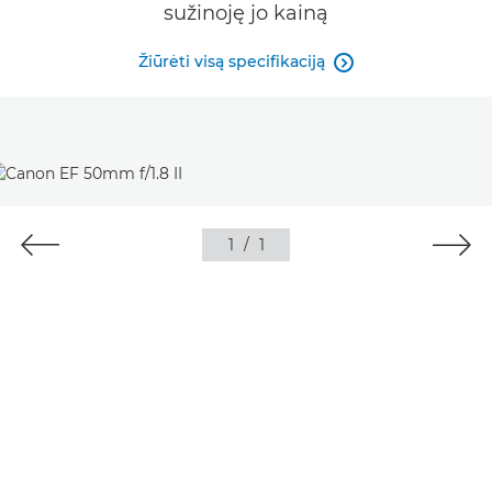
sužinoję jo kainą
Žiūrėti visą specifikaciją

1
/
1