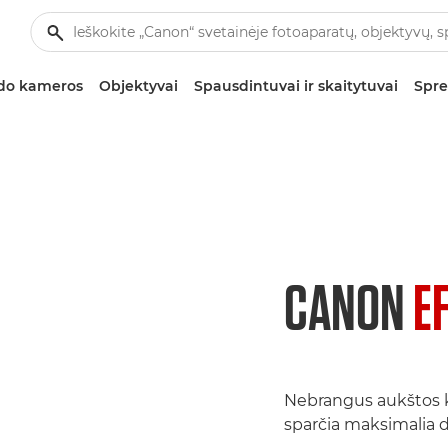
zdo kameros
Objektyvai
Spausdintuvai ir skaitytuvai
Spre
CANON
EF
Nebrangus aukštos k
sparčia maksimalia 