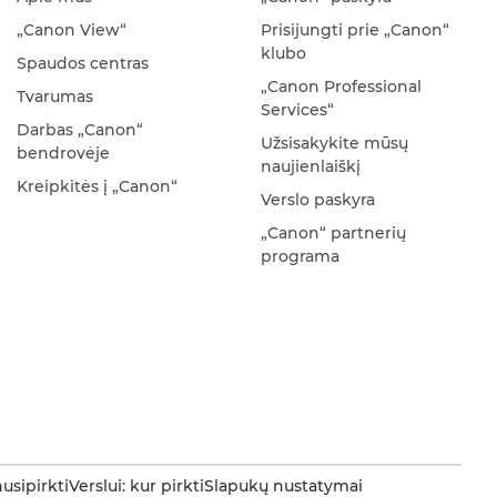
„Canon View“
Prisijungti prie „Canon“
klubo
Spaudos centras
„Canon Professional
Tvarumas
Services“
Darbas „Canon“
Užsisakykite mūsų
bendrovėje
naujienlaiškį
Kreipkitės į „Canon“
Verslo paskyra
„Canon“ partnerių
programa
nusipirkti
Verslui: kur pirkti
Slapukų nustatymai