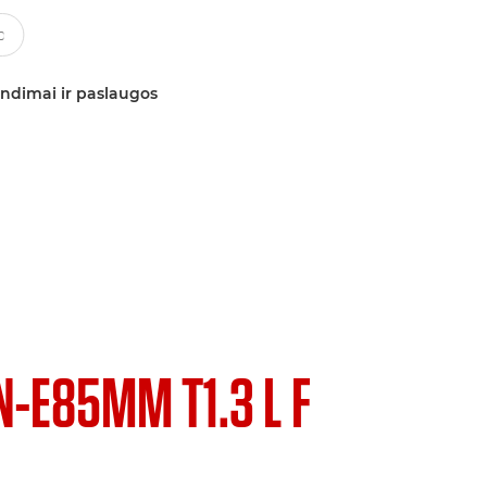
ndimai ir paslaugos
N-E85MM T1.3 L F