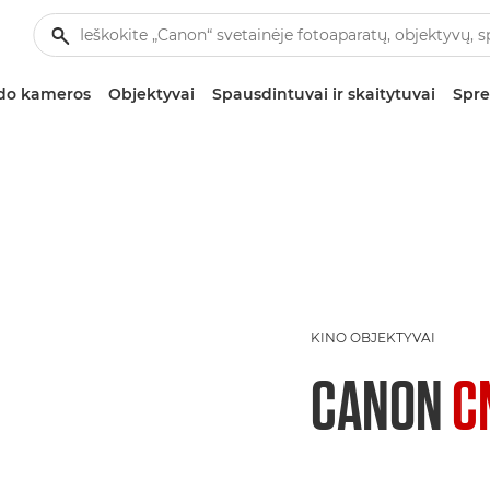
zdo kameros
Objektyvai
Spausdintuvai ir skaitytuvai
Spre
KINO OBJEKTYVAI
CANON
C