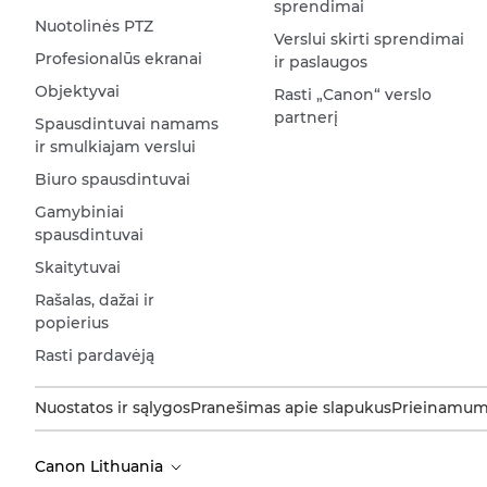
sprendimai
Nuotolinės PTZ
Verslui skirti sprendimai
Profesionalūs ekranai
ir paslaugos
Objektyvai
Rasti „Canon“ verslo
partnerį
Spausdintuvai namams
ir smulkiajam verslui
Biuro spausdintuvai
Gamybiniai
spausdintuvai
Skaitytuvai
Rašalas, dažai ir
popierius
Rasti pardavėją
Nuostatos ir sąlygos
Pranešimas apie slapukus
Prieinamum
Canon Lithuania