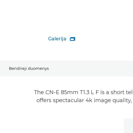
Galerija

Bendrieji duomenys
The CN-E 85mm T1.3 L F is a short t
offers spectacular 4k image quality,