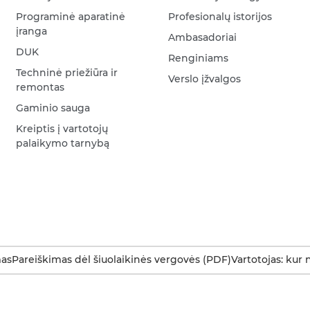
Programinė aparatinė
Profesionalų istorijos
įranga
Ambasadoriai
DUK
Renginiams
Techninė priežiūra ir
Verslo įžvalgos
remontas
Gaminio sauga
Kreiptis į vartotojų
palaikymo tarnybą
as
Pareiškimas dėl šiuolaikinės vergovės (PDF)
Vartotojas: kur 