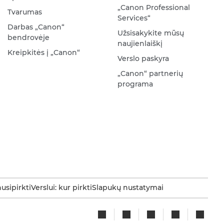
„Canon Professional
Tvarumas
Services“
Darbas „Canon“
Užsisakykite mūsų
bendrovėje
naujienlaiškį
Kreipkitės į „Canon“
Verslo paskyra
„Canon“ partnerių
programa
nusipirkti
Verslui: kur pirkti
Slapukų nustatymai