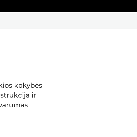
kios kokybės
strukcija ir
varumas