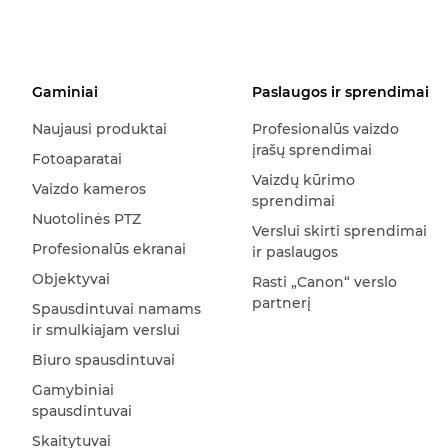
Gaminiai
Paslaugos ir sprendimai
Naujausi produktai
Profesionalūs vaizdo
įrašų sprendimai
Fotoaparatai
Vaizdų kūrimo
Vaizdo kameros
sprendimai
Nuotolinės PTZ
Verslui skirti sprendimai
Profesionalūs ekranai
ir paslaugos
Objektyvai
Rasti „Canon“ verslo
partnerį
Spausdintuvai namams
ir smulkiajam verslui
Biuro spausdintuvai
Gamybiniai
spausdintuvai
Skaitytuvai