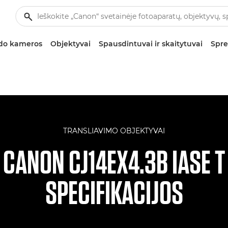
zdo kameros
Objektyvai
Spausdintuvai ir skaitytuvai
Spre
TRANSLIAVIMO OBJEKTYVAI
CANON CJ14EX4.3B IASE T
SPECIFIKACIJOS