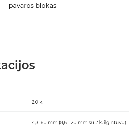
pavaros blokas
acijos
2,0 k.
4,3–60 mm (8,6–120 mm su 2 k. ilgintuvu)