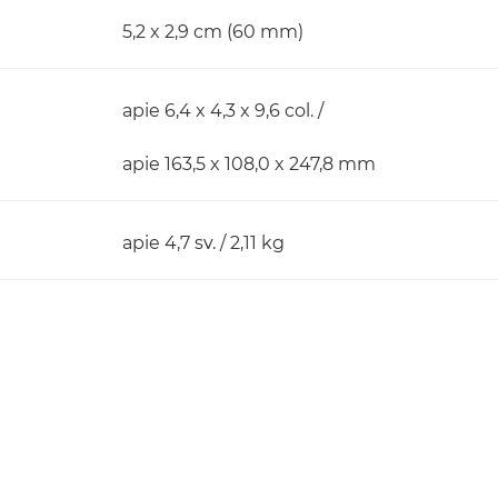
5,2 x 2,9 cm (60 mm)
apie 6,4 x 4,3 x 9,6 col. /
apie 163,5 x 108,0 x 247,8 mm
apie 4,7 sv. / 2,11 kg