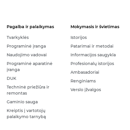
Pagalba ir palaikymas
Mokymasis ir švietimas
Tvarkyklės
Istorijos
Programinė įranga
Patarimai ir metodai
Naudojimo vadovai
Informacijos saugykla
Programinė aparatinė
Profesionalų istorijos
įranga
Ambasadoriai
DUK
Renginiams
Techninė priežiūra ir
Verslo įžvalgos
remontas
Gaminio sauga
Kreiptis į vartotojų
palaikymo tarnybą