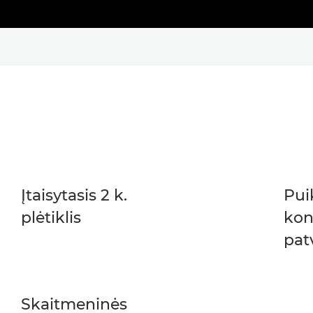
Įtaisytasis 2 k.
Pui
plėtiklis
kon
pat
Skaitmeninės