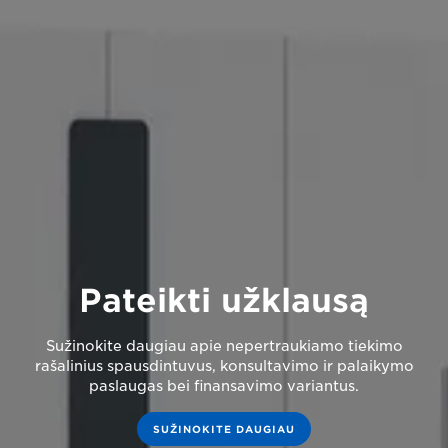
Pateikti užklausą
Sužinokite daugiau apie nepertraukiamo tiekimo
rašalinius spausdintuvus, konsultavimo ir palaikymo
paslaugas bei finansavimo variantus.
SUŽINOKITE DAUGIAU