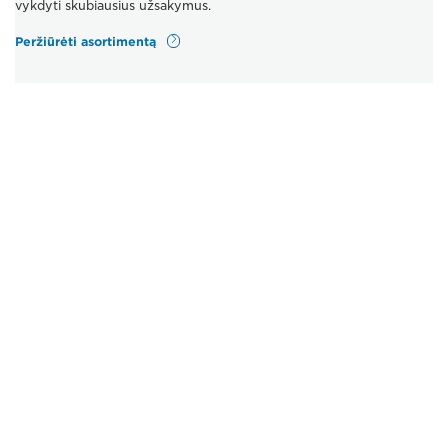
vykdyti skubiausius užsakymus.
Peržiūrėti asortimentą
Kiti gaminiai
Ne tai, ko ieškote? Turime spausdintuvų jūsų verslui
sustiprinti – bet kokiems jūsų poreikiams.