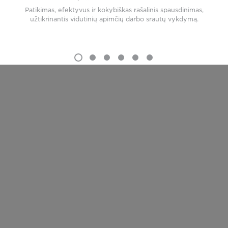
Patikimas, efektyvus ir kokybiškas rašalinis spausdinimas,
užtikrinantis vidutinių apimčių darbo srautų vykdymą.