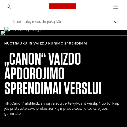
Canon Logo, back to ho
Nuotraukų ir vaizdo įrašų kūrimo sprendimai
Perju
Canon
Sprendimai ir paslaugos
NUOTRAUKŲ IR VAIZDŲ KŪRIMO SPRENDIMAI
„CANON“ VAIZDO
APDOROJIMO
SPRENDIMAI VERSLUI
Tik „Canon“ atskleidžia visą vaizdų vertę vykdant verslą. Nuo to, kaip
jūs pristatote savo prekės ženklą ir produktus, iki to, kaip juos
gaminate.