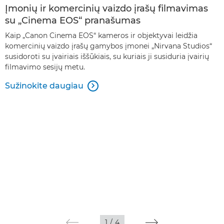
Įmonių ir komercinių vaizdo įrašų filmavimas
su „Cinema EOS“ pranašumas
Kaip „Canon Cinema EOS“ kameros ir objektyvai leidžia
komercinių vaizdo įrašų gamybos įmonei „Nirvana Studios“
susidoroti su įvairiais iššūkiais, su kuriais ji susiduria įvairių
filmavimo sesijų metu.
Sužinokite daugiau

1
/
4