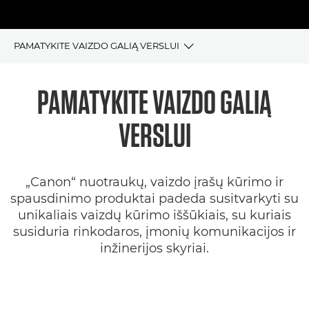
PAMATYKITE VAIZDO GALIĄ VERSLUI
Bendrieji duomenys
PAMATYKITE VAIZDO GALIĄ
Vaizdų kūrimo sprendimai
VERSLUI
SDK
„Canon“ nuotraukų, vaizdo įrašų kūrimo ir
Straipsniai ir atvejo tyrimai
spausdinimo produktai padeda susitvarkyti su
unikaliais vaizdų kūrimo iššūkiais, su kuriais
susiduria rinkodaros, įmonių komunikacijos ir
inžinerijos skyriai.