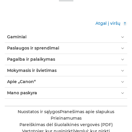
Atgal į viršų
Gaminiai
Paslaugos ir sprendimai
Pagalba ir palaikymas
Mokymasis ir švietimas
Apie „Canon“
Mano paskyra
Nuostatos ir sąlygos
Pranešimas apie slapukus
Prieinamumas
Pareiškimas dėl šiuolaikinės vergovės (PDF)
Vartotojas: kur nusipirkti
Verslui: kur pirkti