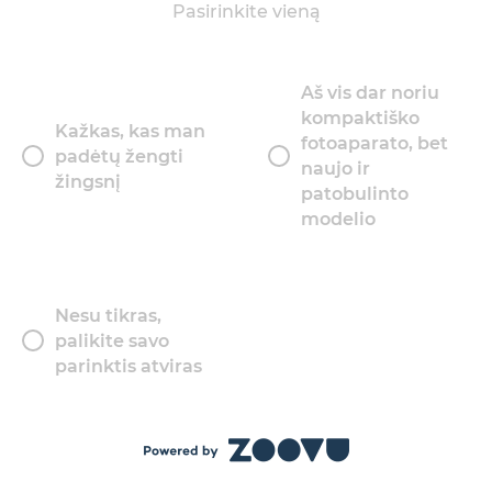
Pasirinkite vieną
Aš vis dar noriu
kompaktiško
Kažkas, kas man
fotoaparato, bet
padėtų žengti
naujo ir
žingsnį
patobulinto
modelio
Nesu tikras,
palikite savo
parinktis atviras