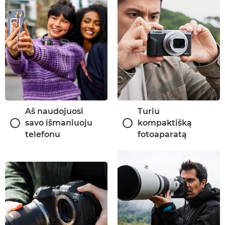
Aš naudojuosi
Turiu
savo išmaniuoju
kompaktišką
telefonu
fotoaparatą