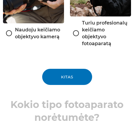
Turiu profesionalų
Naudoju keičiamo
keičiamo
objektyvo kamerą
objektyvo
fotoaparatą
KITAS
Kokio tipo fotoaparato
norėtumėte?