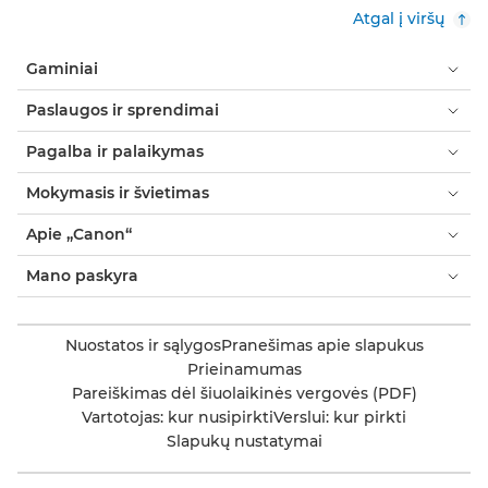
Atgal į viršų
Gaminiai
Paslaugos ir sprendimai
Pagalba ir palaikymas
Mokymasis ir švietimas
Apie „Canon“
Mano paskyra
Nuostatos ir sąlygos
Pranešimas apie slapukus
Prieinamumas
Pareiškimas dėl šiuolaikinės vergovės (PDF)
Vartotojas: kur nusipirkti
Verslui: kur pirkti
Slapukų nustatymai