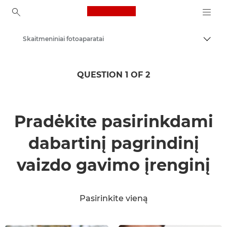
Canon Logo, back to ho
Skaitmeniniai fotoaparatai
Perju
Canon
QUESTION 1 OF 2
Pradėkite pasirinkdami
dabartinį pagrindinį
vaizdo gavimo įrenginį
Pasirinkite vieną