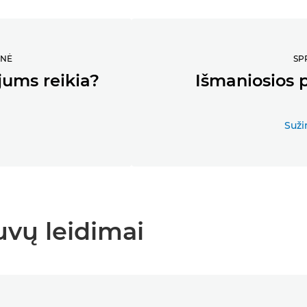
ONĖ
SP
jums reikia?
Išmaniosios p
Suži
vų leidimai