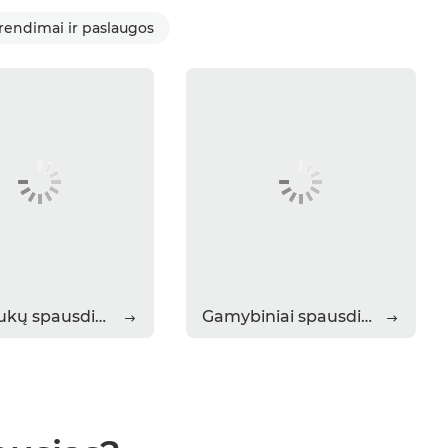
sprendimai ir paslaugos
Nuotraukų spausdintuvai PRO
Gamybiniai spausdintuvai