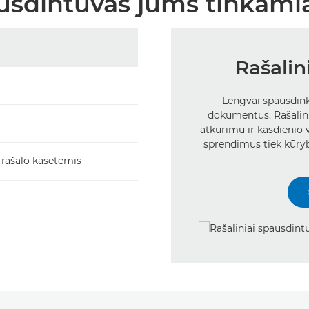
usdintuvas jums tinkami
Rašalin
Lengvai spausdink
dokumentus. Rašalini
atkūrimu ir kasdienio 
sprendimus tiek kūryb
 rašalo kasetėmis