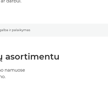
ar darbui.
alba ir palaikymas
ų asortimentu
imo namuose
mo.