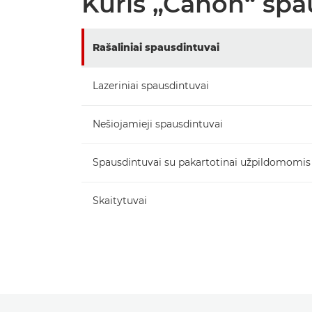
Kuris „Canon“ spa
Rašaliniai spausdintuvai
Lazeriniai spausdintuvai
Nešiojamieji spausdintuvai
Spausdintuvai su pakartotinai užpildomomis
Skaitytuvai