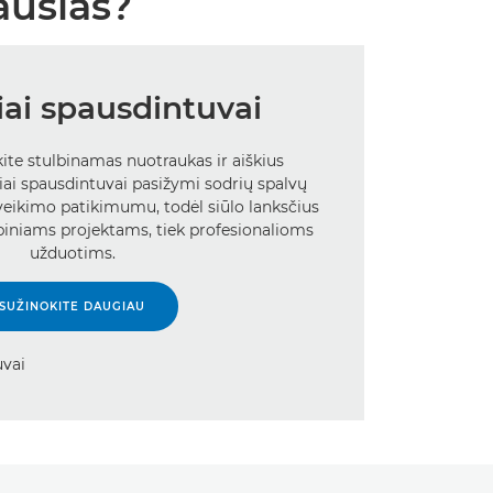
ausias?
iai spausdintuvai
ite stulbinamas nuotraukas ir aiškius
ai spausdintuvai pasižymi sodrių spalvų
veikimo patikimumu, todėl siūlo lanksčius
iniams projektams, tiek profesionalioms
užduotims.
SUŽINOKITE DAUGIAU