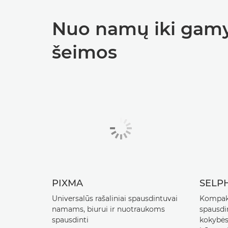
Nuo namų iki gamy
šeimos
PIXMA
SELP
Universalūs rašaliniai spausdintuvai
Kompakt
namams, biurui ir nuotraukoms
spausdin
spausdinti
kokybės