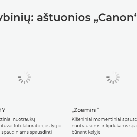
binių: aštuonios „Canon
HY
„Zoemini“
iniai nuotraukų
Kišeniniai momentiniai spausd
tuvai fotolaboratorijos lygio
nuotraukoms ir lipdukams spa
 spaudiniams spausdinti
būnant kelyje