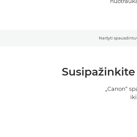
nuotrauka
Naršyti spausdintu
Susipažinkit
„Canon“ sp
ik