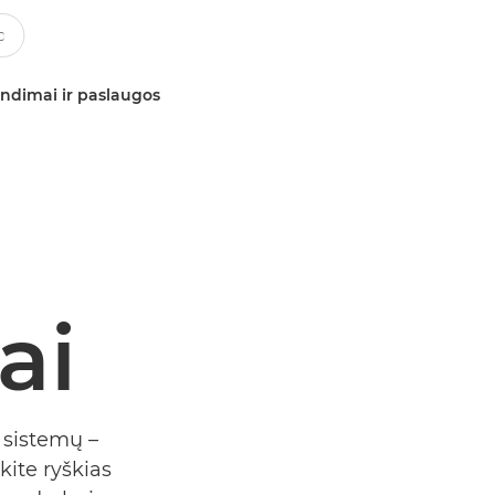
ndimai ir paslaugos
ai
 sistemų –
kite ryškias