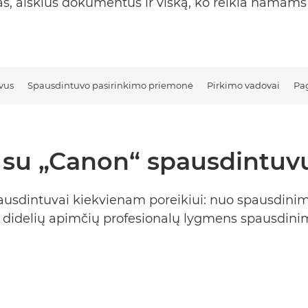
s, aiškius dokumentus ir viską, ko reikia namams 
vus
Spausdintuvo pasirinkimo priemonė
Pirkimo vadovai
Pag
e su „Canon“ spausdintuv
ausdintuvai kiekvienam poreikiui: nuo spausdin
i didelių apimčių profesionalų lygmens spausdini