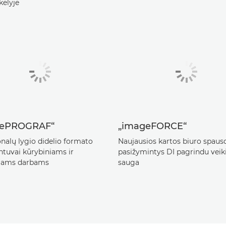
kelyje
gePROGRAF“
„imageFORCE“
onalų lygio didelio formato
Naujausios kartos biuro spausd
ntuvai kūrybiniams ir
pasižymintys DI pagrindu veik
niams darbams
sauga