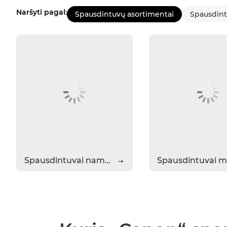
Naršyti pagal:
Spausdintuvų asortimentai
Spausdint
Spausdintuvai namams