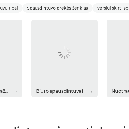
uvų tipai
Spausdintuvo prekės ženklas
Verslui skirti 
Spausdintuvai mažam biurui
Biuro spausdintuvai