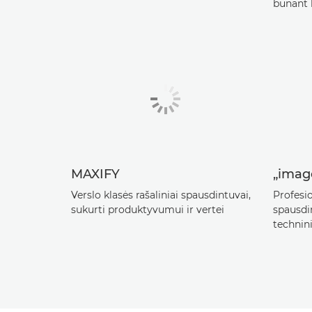
būnant 
MAXIFY
„ima
Verslo klasės rašaliniai spausdintuvai,
Profesi
sukurti produktyvumui ir vertei
spausdi
techni