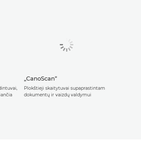
„CanoScan“
intuvai,
Plokštieji skaitytuvai supaprastintam
iančia
dokumentų ir vaizdų valdymui