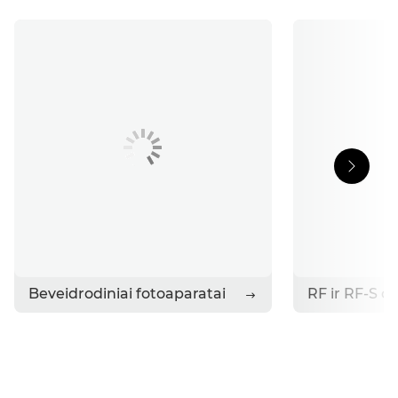
Istorijos
Kreipkitės į „Canon“
Beveidrodiniai fotoaparatai
RF ir RF-S o