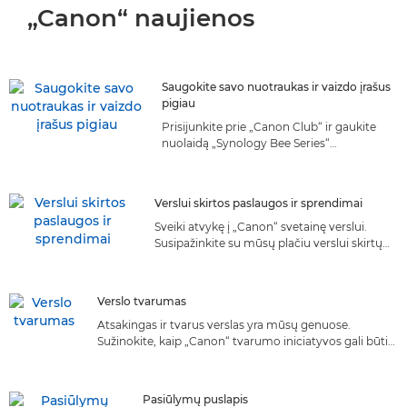
„Canon“ naujienos
Saugokite savo nuotraukas ir vaizdo įrašus
pigiau
Prisijunkite prie „Canon Club“ ir gaukite
nuolaidą „Synology Bee Series“
produktams, skirtiems nuotraukoms ir
vaizdo įrašams saugoti
Verslui skirtos paslaugos ir sprendimai
Sveiki atvykę į „Canon“ svetainę verslui.
Susipažinkite su mūsų plačiu verslui skirtų
paslaugų ir sprendimų, pritaikytų jūsų
poreikiams, asortimentu. Atraskite
tinkamiausią!
Verslo tvarumas
Atsakingas ir tvarus verslas yra mūsų genuose.
Sužinokite, kaip „Canon“ tvarumo iniciatyvos gali būti
naudingos jūsų verslui.
Pasiūlymų puslapis