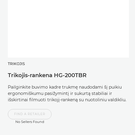
TRIKOJIS
„
Trikojis-rankena HG-200TBR
R
Pailginkite buvimo kadre trukmę naudodami šį puikiu
Yp
ergonomiškumu pasižymintį ir sukurtą stabiliai ir
n
išskirtinai filmuoti trikojį-rankeną su nuotoliniu valdikliu.
pa
l
FIND A RETAILER
No Sellers Found