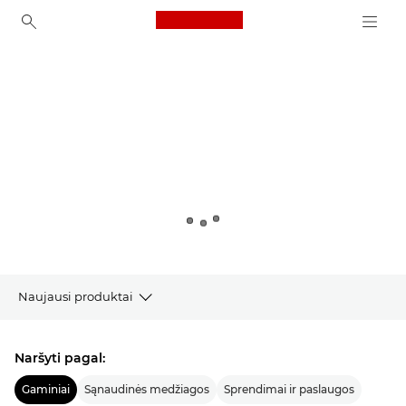
Canon Logo, back to ho
Canon
Naujausi produktai
Gaminiai
Naršyti pagal:
„Canon“ naujienos
Gaminiai
Sąnaudinės medžiagos
Sprendimai ir paslaugos