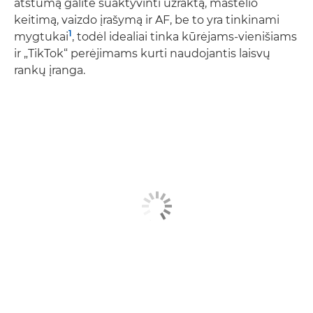
atstumą galite suaktyvinti užraktą, mastelio
keitimą, vaizdo įrašymą ir AF, be to yra tinkinami
1
mygtukai
, todėl idealiai tinka kūrėjams-vienišiams
ir „TikTok“ perėjimams kurti naudojantis laisvų
rankų įranga.