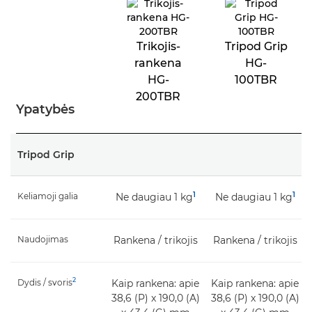
Trikojis-
Tripod Grip
rankena
HG-
HG-
100TBR
200TBR
Ypatybės
Tripod Grip
1
1
Keliamoji galia
Ne daugiau 1 kg
Ne daugiau 1 kg
Naudojimas
Rankena / trikojis
Rankena / trikojis
2
Dydis / svoris
Kaip rankena: apie
Kaip rankena: apie
38,6 (P) x 190,0 (A)
38,6 (P) x 190,0 (A)