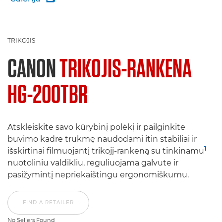
TRIKOJIS
CANON
TRIKOJIS-RANKENA
HG-200TBR
Atskleiskite savo kūrybinį polėkį ir pailginkite
buvimo kadre trukmę naudodami itin stabiliai ir
1
išskirtinai filmuojantį trikojį-rankeną su tinkinamu
nuotoliniu valdikliu, reguliuojama galvute ir
pasižymintį nepriekaištingu ergonomiškumu.
FIND A RETAILER
No Sellers Found