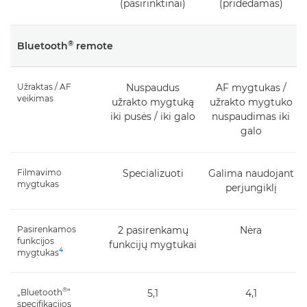
(pasirinktinai)
(pridedamas)
®
Bluetooth
remote
Užraktas / AF
Nuspaudus
AF mygtukas /
veikimas
užrakto mygtuką
užrakto mygtuko
iki pusės / iki galo
nuspaudimas iki
galo
Filmavimo
Specializuoti
Galima naudojant
mygtukas
perjungiklį
Pasirenkamos
2 pasirenkamų
Nėra
funkcijos
funkcijų mygtukai
4
mygtukas
®
„Bluetooth
“
5,1
4,1
specifikacijos