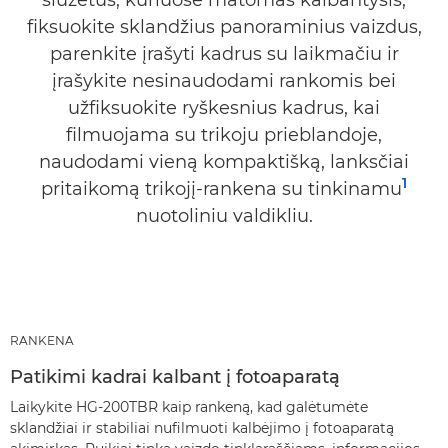
siužetus, kuriuose matomas kalbantysis,
fiksuokite sklandžius panoraminius vaizdus,
parenkite įrašyti kadrus su laikmačiu ir
įrašykite nesinaudodami rankomis bei
užfiksuokite ryškesnius kadrus, kai
filmuojama su trikoju prieblandoje,
naudodami vieną kompaktišką, lanksčiai
1
pritaikomą trikojį-rankena su tinkinamu
nuotoliniu valdikliu.
RANKENA
Patikimi kadrai kalbant į fotoaparatą
Laikykite HG-200TBR kaip rankeną, kad galėtumėte
sklandžiai ir stabiliai nufilmuoti kalbėjimo į fotoaparatą