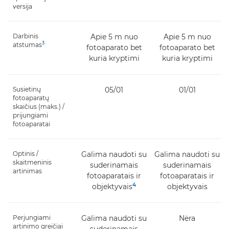
versija
Darbinis
Apie 5 m nuo
Apie 5 m nuo
3
atstumas
fotoaparato bet
fotoaparato bet
kuria kryptimi
kuria kryptimi
Susietinų
05/01
01/01
fotoaparatų
skaičius (maks.) /
prijungiami
fotoaparatai
Optinis /
Galima naudoti su
Galima naudoti su
skaitmeninis
suderinamais
suderinamais
artinimas
fotoaparatais ir
fotoaparatais ir
4
objektyvais
objektyvais
Perjungiami
Galima naudoti su
Nėra
artinimo greičiai
suderinamais