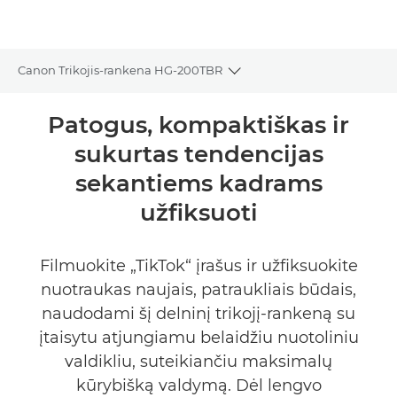
Canon Trikojis-rankena HG-200TBR
Toggle breadcrumbs
Bendrieji duomenys
Patogus, kompaktiškas ir
sukurtas tendencijas
Specifikacijos
sekantiems kadrams
užfiksuoti
Filmuokite „TikTok“ įrašus ir užfiksuokite
nuotraukas naujais, patraukliais būdais,
naudodami šį delninį trikojį-rankeną su
įtaisytu atjungiamu belaidžiu nuotoliniu
valdikliu, suteikiančiu maksimalų
kūrybišką valdymą. Dėl lengvo