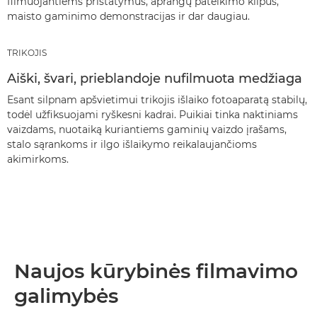
filmuojantiems pristatymus, aprangų pateikimo klipus,
maisto gaminimo demonstracijas ir dar daugiau.
TRIKOJIS
Aiški, švari, prieblandoje nufilmuota medžiaga
Esant silpnam apšvietimui trikojis išlaiko fotoaparatą stabilų,
todėl užfiksuojami ryškesni kadrai. Puikiai tinka naktiniams
vaizdams, nuotaiką kuriantiems gaminių vaizdo įrašams,
stalo sąrankoms ir ilgo išlaikymo reikalaujančioms
akimirkoms.
Naujos kūrybinės filmavimo
galimybės