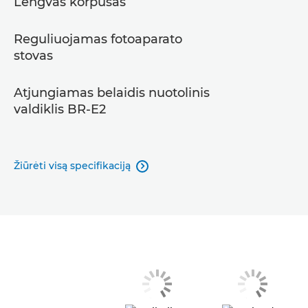
Lengvas korpusas
Reguliuojamas fotoaparato
stovas
Atjungiamas belaidis nuotolinis
valdiklis BR-E2
Žiūrėti visą specifikaciją
