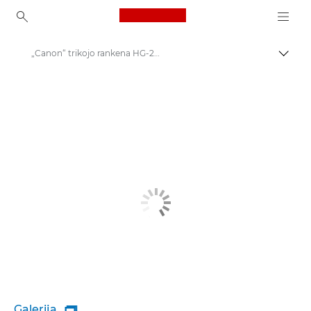
Canon Logo, back to ho
„Canon“ trikojo rankena HG-200TBR
Perju
Canon
Galerija
