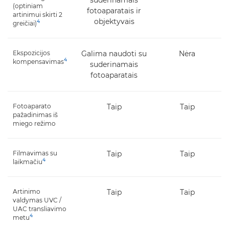
(optiniam
fotoaparatais ir
artinimui skirti 2
objektyvais
4
greičiai)
Ekspozicijos
Galima naudoti su
Nėra
4
kompensavimas
suderinamais
fotoaparatais
Fotoaparato
Taip
Taip
pažadinimas iš
miego režimo
Filmavimas su
Taip
Taip
4
laikmačiu
Artinimo
Taip
Taip
valdymas UVC /
UAC transliavimo
4
metu