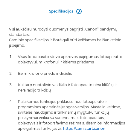
Specifikacijos

Visi aukščiau nurodyti duomenys pagrįsti „Canon“ bandymų
standartais.
Gaminio specifikacijos ir išorė gali būti keičiamos be išankstinio
įspėjimo.
Visas fotoaparato stovo apkrovos pajėgumas fotoaparatui,
objektyvui, mikrofonui ir kitiems priedams
Be mikrofono priedo ir dirželio
Kai tarp nuotolinio valdiklio ir fotoaparato nėra kliūčių ir
nėra radijo trikdžių
Palaikomos funkcijos priklauso nuo fotoaparato ir
programinės aparatinės įrangos versijos. Mastelio keitimo,
svirtelės naudojimo ir tinkinamų mygtukų funkcijų
priskyrimai veikia su suderinamais fotoaparatais,
objektyvais ir fotografavimo režimais. Išsamios informacijos
apie galimas funkcijas žr.
https://cam.start.canon