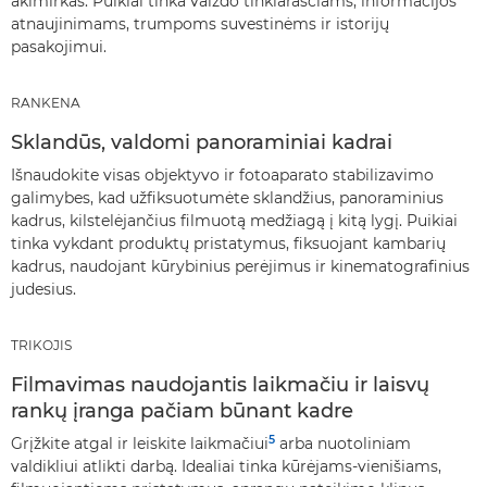
akimirkas. Puikiai tinka vaizdo tinklaraščiams, informacijos
atnaujinimams, trumpoms suvestinėms ir istorijų
pasakojimui.
RANKENA
Sklandūs, valdomi panoraminiai kadrai
Išnaudokite visas objektyvo ir fotoaparato stabilizavimo
galimybes, kad užfiksuotumėte sklandžius, panoraminius
kadrus, kilstelėjančius filmuotą medžiagą į kitą lygį. Puikiai
tinka vykdant produktų pristatymus, fiksuojant kambarių
kadrus, naudojant kūrybinius perėjimus ir kinematografinius
judesius.
TRIKOJIS
Filmavimas naudojantis laikmačiu ir laisvų
rankų įranga pačiam būnant kadre
5
Grįžkite atgal ir leiskite laikmačiui
arba nuotoliniam
valdikliui atlikti darbą. Idealiai tinka kūrėjams-vienišiams,