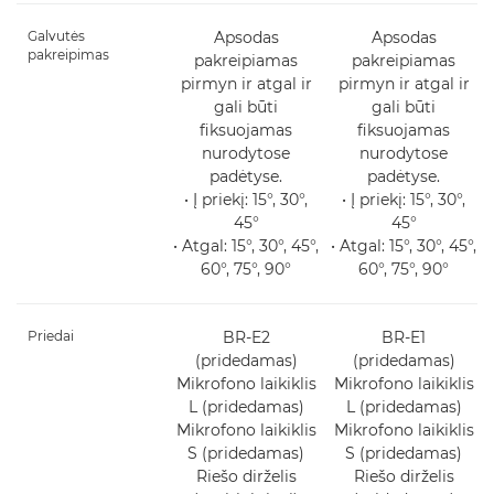
Galvutės
Apsodas
Apsodas
pakreipimas
pakreipiamas
pakreipiamas
pirmyn ir atgal ir
pirmyn ir atgal ir
gali būti
gali būti
fiksuojamas
fiksuojamas
nurodytose
nurodytose
padėtyse.
padėtyse.
• Į priekį: 15°, 30°,
• Į priekį: 15°, 30°,
45°
45°
• Atgal: 15°, 30°, 45°,
• Atgal: 15°, 30°, 45°,
60°, 75°, 90°
60°, 75°, 90°
Priedai
BR-E2
BR-E1
(pridedamas)
(pridedamas)
Mikrofono laikiklis
Mikrofono laikiklis
L (pridedamas)
L (pridedamas)
Mikrofono laikiklis
Mikrofono laikiklis
S (pridedamas)
S (pridedamas)
Riešo dirželis
Riešo dirželis