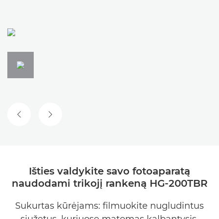
ANKSTESNĖ SKAIDRĖ
KITA SKAIDRĖ
Išties valdykite savo fotoaparatą
naudodami trikojį rankeną HG-200TBR
Sukurtas kūrėjams: filmuokite nugludintus