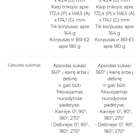
x 43,4 (G) mm
x 43,4 (G) mm
Kaip trikojis: apie
Kaip trikojis: apie
172,4 (P) x 148,5 (A)
172,4 (P) x 148,5 (A)
x 174,1 (G) mm
x 174,1 (G) mm
Tik korpusas: apie
Tik korpusas: apie
164 g
164 g
Korpusas ir BR-E2:
Korpusas ir BR-E1:
apie 180 g
apie 180 g
Galvutės sukimas
Apsodas sukasi
Apsodas sukasi
360° į kairę arba į
360° į kairę arba į
dešinę
dešinę
ir gali būti
ir gali būti
fiksuojamas
fiksuojamas
nurodytose
nurodytose
padėtyse.
padėtyse.
• Kairėje: 0°, 90°,
• Kairėje: 0°, 90°,
180°, 270°
180°, 270°
• Dešinėje: 0°, 90°,
• Dešinėje: 0°, 90°,
180°, 270°
180°, 270°