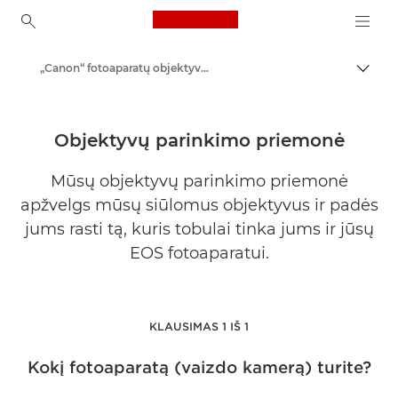
Canon Logo, back to ho
„Canon“ fotoaparatų objektyvai
Perju
Canon
Objektyvų parinkimo priemonė
Mūsų objektyvų parinkimo priemonė
apžvelgs mūsų siūlomus objektyvus ir padės
jums rasti tą, kuris tobulai tinka jums ir jūsų
EOS fotoaparatui.
KLAUSIMAS 1 IŠ 1
Kokį fotoaparatą (vaizdo kamerą) turite?