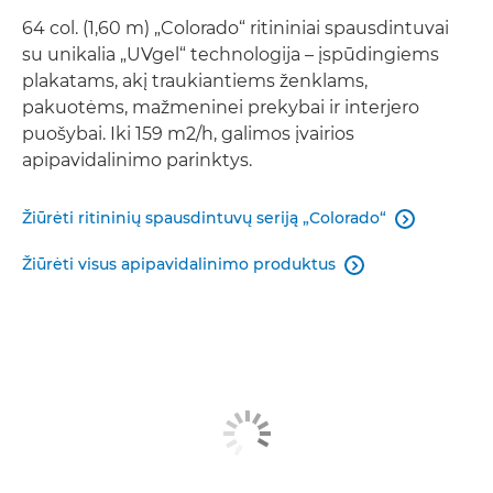
64 col. (1,60 m) „Colorado“ ritininiai spausdintuvai
su unikalia „UVgel“ technologija – įspūdingiems
plakatams, akį traukiantiems ženklams,
pakuotėms, mažmeninei prekybai ir interjero
puošybai. Iki 159 m2/h, galimos įvairios
apipavidalinimo parinktys.
Žiūrėti ritininių spausdintuvų seriją „Colorado“

Žiūrėti visus apipavidalinimo produktus
