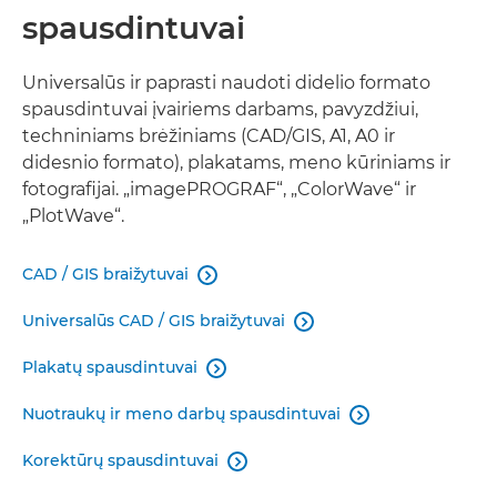
spausdintuvai
PLOKŠTIEJI SPAUSDINTUVAI
Universalūs ir paprasti naudoti didelio formato
VIRTUALUS SALONAS
spausdintuvai įvairiems darbams, pavyzdžiui,
techniniams brėžiniams (CAD/GIS, A1, A0 ir
SUSIJĘ GAMINIAI
didesnio formato), plakatams, meno kūriniams ir
fotografijai. „imagePROGRAF“, „ColorWave“ ir
„PlotWave“.
CAD / GIS braižytuvai

Universalūs CAD / GIS braižytuvai

Plakatų spausdintuvai

Nuotraukų ir meno darbų spausdintuvai

Korektūrų spausdintuvai
