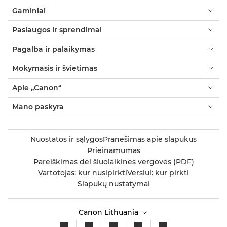
Gaminiai
Paslaugos ir sprendimai
Pagalba ir palaikymas
Mokymasis ir švietimas
Apie „Canon“
Mano paskyra
Nuostatos ir sąlygos
Pranešimas apie slapukus
Prieinamumas
Pareiškimas dėl šiuolaikinės vergovės (PDF)
Vartotojas: kur nusipirkti
Verslui: kur pirkti
Slapukų nustatymai
Canon Lithuania