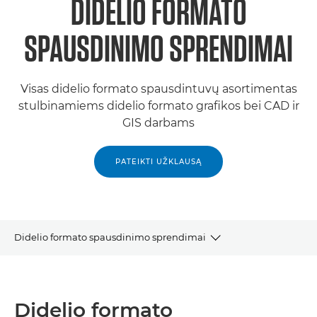
DIDELIO FORMATO
SPAUSDINIMO SPRENDIMAI
Visas didelio formato spausdintuvų asortimentas
stulbinamiems didelio formato grafikos bei CAD ir
GIS darbams
PATEIKTI UŽKLAUSĄ
Didelio formato spausdinimo sprendimai
DIDELIO FORMATO SPAUSDINTUVAI
Didelio formato
RITININIAI SPAUSDINTUVAI