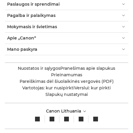
Paslaugos ir sprendimai
Pagalba ir palaikymas
Mokymasis ir švietimas
Apie „Canon“
Mano paskyra
Nuostatos ir sąlygos
Pranešimas apie slapukus
Prieinamumas
Pareiškimas dėl šiuolaikinės vergovės (PDF)
Vartotojas: kur nusipirkti
Verslui: kur pirkti
Slapukų nustatymai
Canon Lithuania