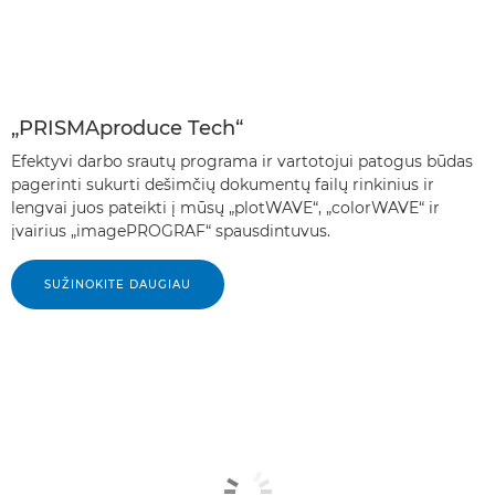
„PRISMAproduce Tech“
Efektyvi darbo srautų programa ir vartotojui patogus būdas
pagerinti sukurti dešimčių dokumentų failų rinkinius ir
lengvai juos pateikti į mūsų „plotWAVE“, „colorWAVE“ ir
įvairius „imagePROGRAF“ spausdintuvus.
SUŽINOKITE DAUGIAU