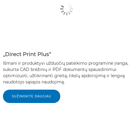
„Direct Print Plus“
Išmani ir produktyvi užduočių pateikimo programinė įranga,
sukurta CAD brėžinių ir PDF dokumentų spausdinimui
optimizuoti, užtikrinanti greitą, tikslų apdorojimą ir lengvą
naudotojo sąsajos naudojimą.
SUŽINOKITE DAUGIAU