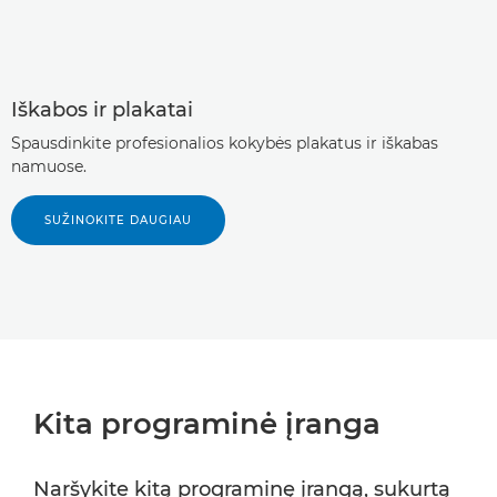
Iškabos ir plakatai
Spausdinkite profesionalios kokybės plakatus ir iškabas
namuose.
SUŽINOKITE DAUGIAU
Kita programinė įranga
Naršykite kitą programinę įrangą, sukurtą