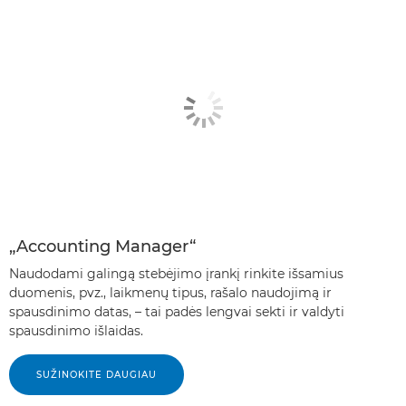
„Accounting Manager“
Naudodami galingą stebėjimo įrankį rinkite išsamius
duomenis, pvz., laikmenų tipus, rašalo naudojimą ir
spausdinimo datas, – tai padės lengvai sekti ir valdyti
spausdinimo išlaidas.
SUŽINOKITE DAUGIAU