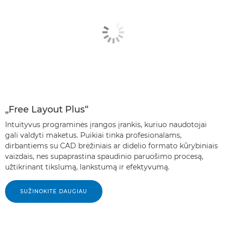
„Free Layout Plus“
Intuityvus programinės įrangos įrankis, kuriuo naudotojai
gali valdyti maketus. Puikiai tinka profesionalams,
dirbantiems su CAD brėžiniais ar didelio formato kūrybiniais
vaizdais, nes supaprastina spaudinio paruošimo procesą,
užtikrinant tikslumą, lankstumą ir efektyvumą.
SUŽINOKITE DAUGIAU