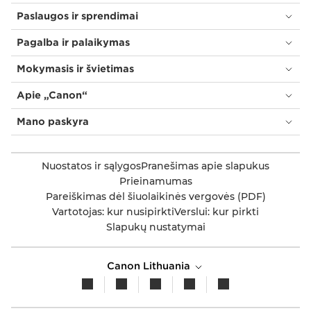
Paslaugos ir sprendimai
Pagalba ir palaikymas
Mokymasis ir švietimas
Apie „Canon“
Mano paskyra
Nuostatos ir sąlygos
Pranešimas apie slapukus
Prieinamumas
Pareiškimas dėl šiuolaikinės vergovės (PDF)
Vartotojas: kur nusipirkti
Verslui: kur pirkti
Slapukų nustatymai
Canon Lithuania