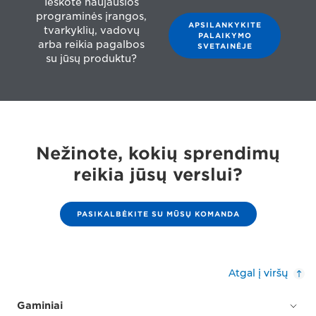
Ieškote naujausios
programinės įrangos,
APSILANKYKITE
tvarkyklių, vadovų
PALAIKYMO
arba reikia pagalbos
SVETAINĖJE
su jūsų produktu?
Nežinote, kokių sprendimų
reikia jūsų verslui?
PASIKALBĖKITE SU MŪSŲ KOMANDA
Atgal į viršų
Gaminiai