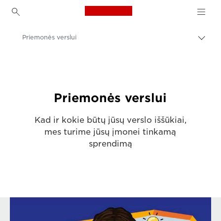
Canon Logo, back to h
Priemonės verslui
Perju
lanky
Canon
kelią
Sprendimai ir paslaugos
Priemonės verslui
Kad ir kokie būtų jūsų verslo iššūkiai,
mes turime jūsų įmonei tinkamą
sprendimą