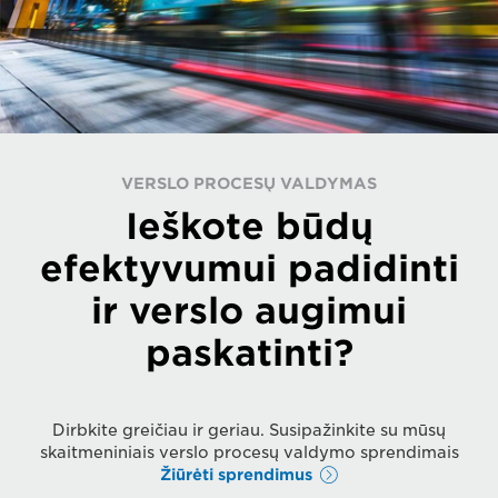
VERSLO PROCESŲ VALDYMAS
Ieškote būdų
efektyvumui padidinti
ir verslo augimui
paskatinti?
Dirbkite greičiau ir geriau. Susipažinkite su mūsų
skaitmeniniais verslo procesų valdymo sprendimais
Žiūrėti sprendimus