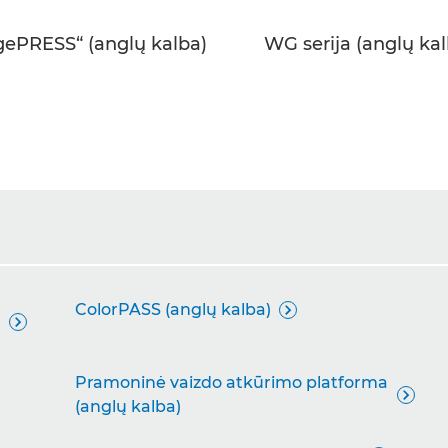
gePRESS“ (anglų kalba)
WG serija (anglų kal
ColorPASS (anglų kalba)


Pramoninė vaizdo atkūrimo platforma

(anglų kalba)