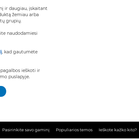
 ir daugiau, įskaitant
oduktą žemiau arba
ktų grupių.
kite naudodamiesi
į
, kad gautumėte
pagalbos ieškoti ir
mo puslapyje.
Pasirinkite savo gaminį
Populiarios temos
Ieškote kažko kito?