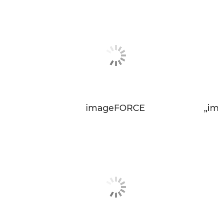
imageFORCE
„i