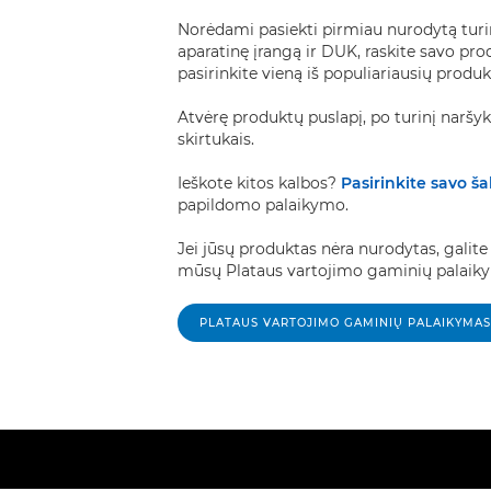
Norėdami pasiekti pirmiau nurodytą turinį
aparatinę įrangą ir DUK, raskite savo pr
pasirinkite vieną iš populiariausių produ
Atvėrę produktų puslapį, po turinį naršy
skirtukais.
Ieškote kitos kalbos?
Pasirinkite savo šal
papildomo palaikymo.
Jei jūsų produktas nėra nurodytas, galite 
mūsų Plataus vartojimo gaminių palaiky
PLATAUS VARTOJIMO GAMINIŲ PALAIKYMAS