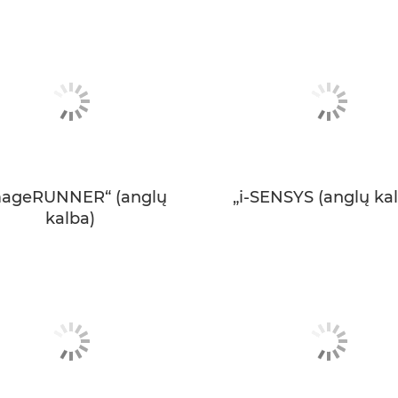
mageRUNNER“ (anglų
„i-SENSYS (anglų ka
kalba)