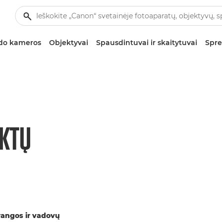
zdo kameros
Objektyvai
Spausdintuvai ir skaitytuvai
Spre
KTŲ
įrangos ir vadovų