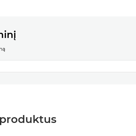
minį
mą
 produktus