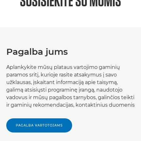
SUSISIEKITE SU MUMIS
Pagalba jums
Aplankykite mūsų plataus vartojimo gaminių
paramos sritį, kurioje rasite atsakymus į savo
užklausas, įskaitant informaciją apie taisymą,
galimą atsisiųsti programinę įrangą, naudotojo
vadovus ir mūsų pagalbos tarnybos, galinčios teikti
ir gaminių rekomendacijas, kontaktinius duomenis
PAGALBA VARTOTOJAMS