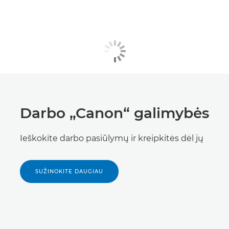
Darbo „Canon“ galimybės
Ieškokite darbo pasiūlymų ir kreipkitės dėl jų
SUŽINOKITE DAUGIAU