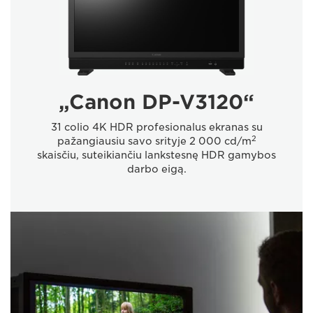
„Canon DP-V3120“
31 colio 4K HDR profesionalus ekranas su
2
pažangiausiu savo srityje 2 000 cd/m
skaisčiu, suteikiančiu lankstesnę HDR gamybos
darbo eigą.