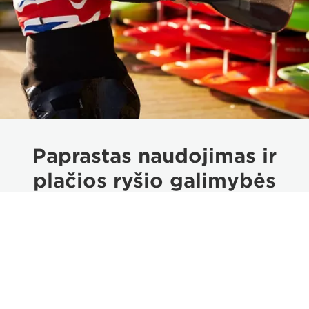
Paprastas naudojimas ir
plačios ryšio galimybės
Integruotas valdymo skydas su pakopiniu ratuku ir
priskiriamų funkcijų mygtukais užtikrina paprastą
valdymą, o plačios ryšio galimybės suteikia
galimybę sklandžiai integruoti prietaisą į esamus
gaminių rinkinius.