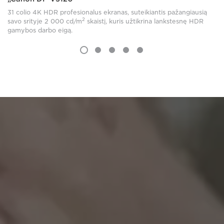
31 colio 4K HDR profesionalus ekranas, suteikiantis pažangiausią
2
savo srityje 2 000 cd/m
skaistį, kuris užtikrina lankstesnę HDR
gamybos darbo eigą.