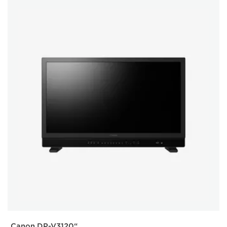
„Canon DP-V3120“