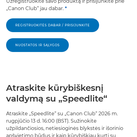
Užregistruokite savo produktą ir prisijunkite prie
„Canon Club“ jau dabar.
*
REGISTRUOKITĖS DABAR / PRISIJUNKITE
NUOSTATOS IR SĄLYGOS
Atraskite kūrybiškesnį
valdymą su „Speedlite“
Atraskite „Speedlite“ su „Canon Club“ 2026 m.
rugpjūčio 13 d. 16:00 (BST). Sužinokite
užpildančiosios, netiesioginės blykstės ir išorinio
apšvietimo būdus ir kaip kūrybiškiau kurti su