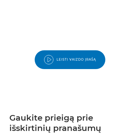
LEISTI VAIZDO ĮRAŠĄ
Gaukite prieigą prie
išskirtinių pranašumų