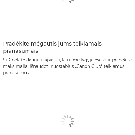
Pradėkite mėgautis jums teikiamais
pranašumais
Sužinokite daugiau apie tai, kuriame lygyje esate, ir pradėkite
maksimaliai išnaudoti nuostabius „Canon Club“ teikiamus
pranašumus.