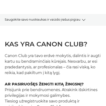
Saugokite savo nuotraukas ir vaizdo įrašus pigiau
KAS YRA CANON CLUB?
KAS YRA CANON CLUB?
PRANAŠUMAI
LYGIAI
Canon Club yra tavo erdvė mokytis, dalintis ir augti
kartu su bendraminčiais kūrėjais. Nesvarbu, ar esi
pradedantysis, ar profesionalas – čia rasi viską, ko
KAIP TAI VEIKIA?
reikia, kad pakiltum į kitą lygį.
PRISIJUNGTI PRIE KLUBO
AR PASIRUOŠĘS ŽENGTI KITĄ ŽINGSNĮ?
Prisijunk prie bendruomenės. Atrakink išskirtines
privilegijas ir mokymosi galimybes.
Tiesiog užregistruokite savo produktą ir