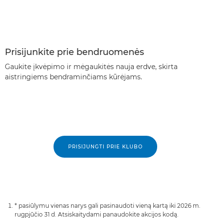
Prisijunkite prie bendruomenės
Gaukite įkvėpimo ir mėgaukitės nauja erdve, skirta
aistringiems bendraminčiams kūrėjams.
PRISIJUNGTI PRIE KLUBO
* pasiūlymu vienas narys gali pasinaudoti vieną kartą iki 2026 m.
rugpjūčio 31 d. Atsiskaitydami panaudokite akcijos kodą.