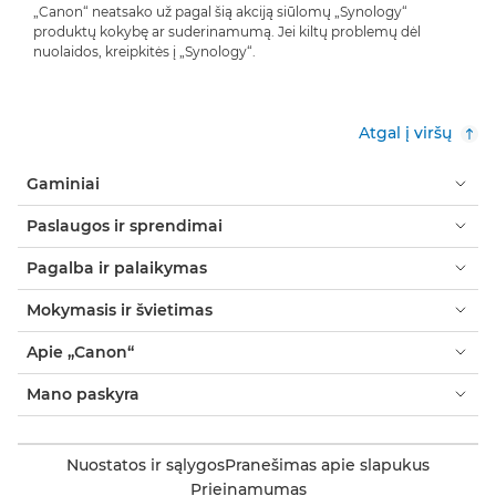
„Canon“ neatsako už pagal šią akciją siūlomų „Synology“
produktų kokybę ar suderinamumą. Jei kiltų problemų dėl
nuolaidos, kreipkitės į „Synology“.
Atgal į viršų
Gaminiai
Paslaugos ir sprendimai
Pagalba ir palaikymas
Mokymasis ir švietimas
Apie „Canon“
Mano paskyra
Nuostatos ir sąlygos
Pranešimas apie slapukus
Prieinamumas