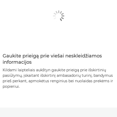
Gaukite prieigą prie viešai neskleidžiamos
informacijos
Kildami laipteliais aukštyn gaukite prieigą prie išskirtinių
pasiūlymų, įskaitant išskirtinį ambasadorių turinį, bandymus
prieš perkant, apmokėtus renginius bei nuolaidas prekėms ir
popieriui.