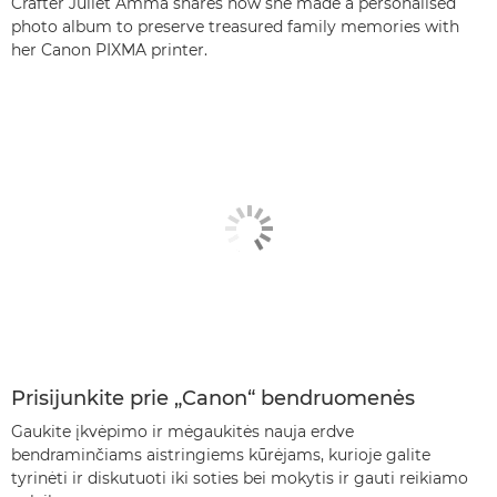
Crafter Juliet Amma shares how she made a personalised
photo album to preserve treasured family memories with
her Canon PIXMA printer.
Prisijunkite prie „Canon“ bendruomenės
Gaukite įkvėpimo ir mėgaukitės nauja erdve
bendraminčiams aistringiems kūrėjams, kurioje galite
tyrinėti ir diskutuoti iki soties bei mokytis ir gauti reikiamo