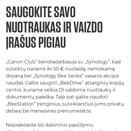
SAUGOKITE SAVO
NUOTRAUKAS IR VAIZDO
ĮRAŠUS PIGIAU
„Canon Club“ bendradarbiauja su „Synology“, kad
suteiktų nariams iki 50 € nuolaidą, nemokamą
dovaną bei „Synology Bee Series“ vasaros akcijos
naudas. Galite saugoti „BeeDrive“ atsarginių kopijų
centre, kuriame veikia DI valdoma nuotraukų ir
dokumentų paieška. Taip pat galite naudoti
„BeeStation“ įrenginius, suteikiančius jums privatų
debesį be mėnesinės prenumeratos.
Nepraleiskite šio išskirtinio pasiūlymo.