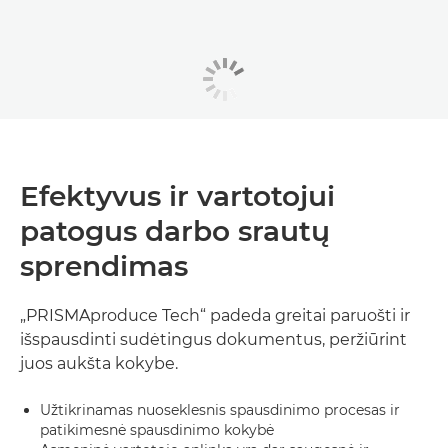
Efektyvus ir vartotojui
patogus darbo srautų
sprendimas
„PRISMAproduce Tech“ padeda greitai paruošti ir
išspausdinti sudėtingus dokumentus, peržiūrint
juos aukšta kokybe.
Užtikrinamas nuoseklesnis spausdinimo procesas ir
patikimesnė spausdinimo kokybė