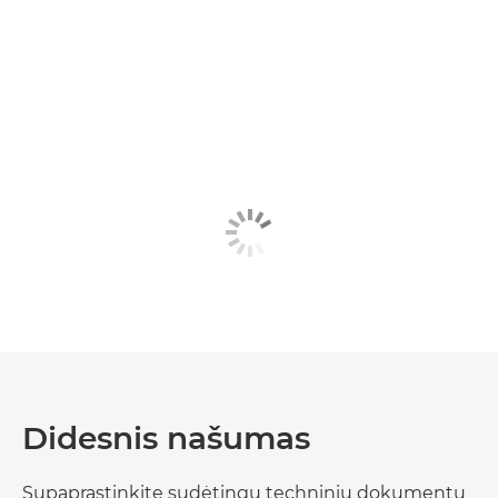
Didesnis našumas
Supaprastinkite sudėtingų techninių dokumentų