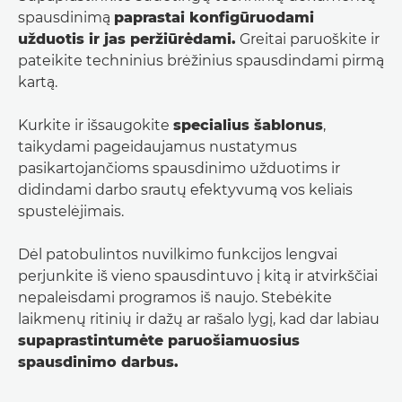
spausdinimą
paprastai konfigūruodami
užduotis ir jas peržiūrėdami.
Greitai paruoškite ir
pateikite techninius brėžinius spausdindami pirmą
kartą.
Kurkite ir išsaugokite
specialius šablonus
,
taikydami pageidaujamus nustatymus
pasikartojančioms spausdinimo užduotims ir
didindami darbo srautų efektyvumą vos keliais
spustelėjimais.
Dėl patobulintos nuvilkimo funkcijos lengvai
perjunkite iš vieno spausdintuvo į kitą ir atvirkščiai
nepaleisdami programos iš naujo. Stebėkite
laikmenų ritinių ir dažų ar rašalo lygį, kad dar labiau
supaprastintumėte paruošiamuosius
spausdinimo darbus.