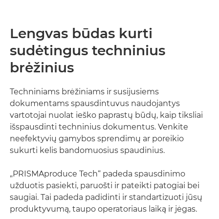
APŽVALGA
Lengvas būdas kurti
BROŠIŪRA
sudėtingus techninius
SUDERINAMI GAMINIAI
brėžinius
SUSIPAŽINKITE PLAČIAU
Techniniams brėžiniams ir susijusiems
dokumentams spausdintuvus naudojantys
vartotojai nuolat ieško paprastų būdų, kaip tiksliai
išspausdinti techninius dokumentus. Venkite
neefektyvių gamybos sprendimų ar poreikio
sukurti kelis bandomuosius spaudinius.
„PRISMAproduce Tech“ padeda spausdinimo
užduotis pasiekti, paruošti ir pateikti patogiai bei
saugiai. Tai padeda padidinti ir standartizuoti jūsų
produktyvumą, taupo operatoriaus laiką ir jėgas.