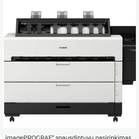
„imagePROGRAF“ spausdintuvų pasirinkimas