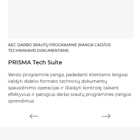
AEC DARBO SRAUTŲ PROGRAMINĖ ĮRANGA CAD/GIS
D
TECHNINIAMS DOKUMENTAMS
„
PRISMA Tech Suite
Ši
Verslo programinė įranga, padedanti klientams lengvai
pa
valdyti didelio formato techninių dokumentų
G
spausdinimo operacijas ir išlaikyti kontrolę, taikant
s
efektyvius ir patogius darbo srautų programinės įrangos
at
sprendimus