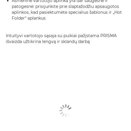
Asmeninė vartotojo aplinka yra dar saugesnė ir
patogesnė: prisijunkite prie slaptažodžiu apsaugotos
aplinkos, kad pasiektumėte specialius šablonus ir „Hot
Folder“ aplankus
Intuityvi vartotojo sąsaja su puikiai pažįstama PRISMA
išvaizda užtikrina lengvą ir sklandų darbą