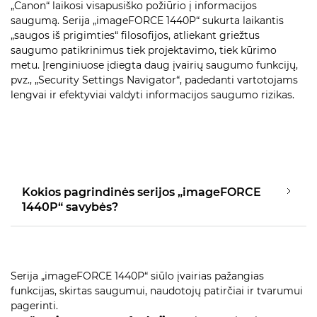
„Canon“ laikosi visapusiško požiūrio į informacijos
saugumą. Serija „imageFORCE 1440P“ sukurta laikantis
„saugos iš prigimties“ filosofijos, atliekant griežtus
saugumo patikrinimus tiek projektavimo, tiek kūrimo
metu. Įrenginiuose įdiegta daug įvairių saugumo funkcijų,
pvz., „Security Settings Navigator“, padedanti vartotojams
lengvai ir efektyviai valdyti informacijos saugumo rizikas.
Kokios pagrindinės serijos „imageFORCE
1440P“ savybės?
Serija „imageFORCE 1440P“ siūlo įvairias pažangias
funkcijas, skirtas saugumui, naudotojų patirčiai ir tvarumui
pagerinti.