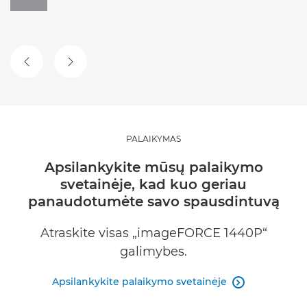
ANKSTESNĖ SKAIDRĖ
KITA SKAIDRĖ
PALAIKYMAS
Apsilankykite mūsų palaikymo
svetainėje, kad kuo geriau
panaudotumėte savo spausdintuvą
Atraskite visas „imageFORCE 1440P“
galimybes.
Apsilankykite palaikymo svetainėje
