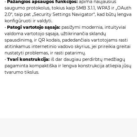
•
Pažangios apsaugos funkcijos:
apima naujausius
saugumo protokolus, tokius kaip SMB 3.1.1, WPA3 ir „OAuth
2.0“, taip pat „Security Settings Navigator“, kad būtų lengva
konfigūruoti ir valdyti.
•
Patogi vartotojo sąsaja:
pasižymi modernia, intuityviai
valdoma vartotojo sąsaja, užtikrinančia sklandų
spausdinimą, ir QR kodais, padedančiais vartotojams rasti
atitinkamus internetinio vadovo skyrius, jei prireikia greitai
nustatyti problemas, ir rasti patarimų.
•
Tvari konstrukcija:
iš dar daugiau perdirbtų medžiagų
pagaminta kompaktiška ir lengva konstrukcija atliepia jūsų
tvarumo tikslus.