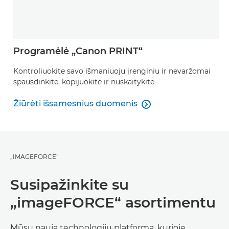
Programėlė „Canon PRINT“
Kontroliuokite savo išmaniuoju įrenginiu ir nevaržomai
spausdinkite, kopijuokite ir nuskaitykite
Žiūrėti išsamesnius duomenis

Žiūrėti išsamesnius duomenis
„IMAGEFORCE“
Susipažinkite su
„imageFORCE“ asortimentu
Mūsų nauja technologijų platforma, kurioje