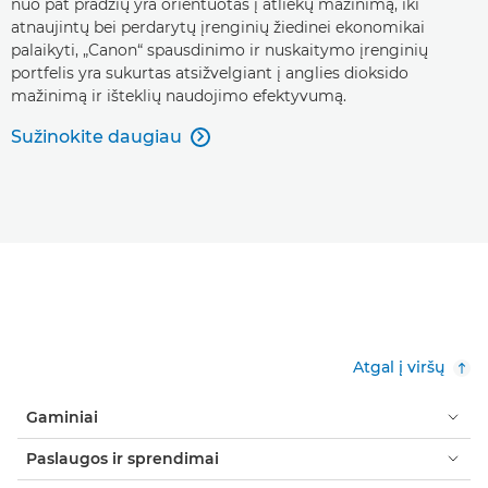
nuo pat pradžių yra orientuotas į atliekų mažinimą, iki
atnaujintų bei perdarytų įrenginių žiedinei ekonomikai
palaikyti, „Canon“ spausdinimo ir nuskaitymo įrenginių
portfelis yra sukurtas atsižvelgiant į anglies dioksido
mažinimą ir išteklių naudojimo efektyvumą.
Sužinokite daugiau

Atgal į viršų
Gaminiai
Paslaugos ir sprendimai