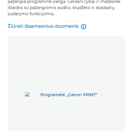
pažangia programine įranga. Geresni ryšiai ir mažesnės
išlaidos su pažangiomis audito, biudžeto ir ataskaitų
sudarymo funkcijomis.
Žiūrėti išsamesnius duomenis

Žiūrėti išsamesnius duomenis