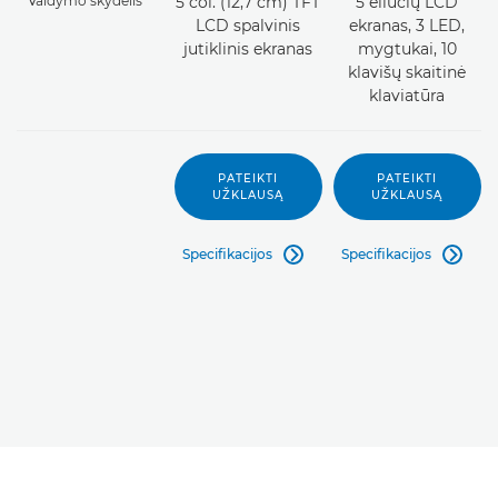
Valdymo skydelis
5 col. (12,7 cm) TFT
5 eilučių LCD
LCD spalvinis
ekranas, 3 LED,
jutiklinis ekranas
mygtukai, 10
klavišų skaitinė
klaviatūra
PATEIKTI
PATEIKTI
UŽKLAUSĄ
UŽKLAUSĄ
Specifikacijos
Specifikacijos

