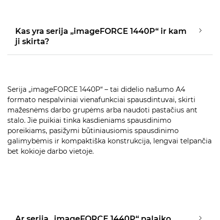
Kas yra serija „imageFORCE 1440P“ ir kam
ji skirta?
Serija „imageFORCE 1440P“ – tai didelio našumo A4
formato nespalviniai vienafunkciai spausdintuvai, skirti
mažesnėms darbo grupėms arba naudoti pastačius ant
stalo. Jie puikiai tinka kasdieniams spausdinimo
poreikiams, pasižymi būtiniausiomis spausdinimo
galimybėmis ir kompaktiška konstrukcija, lengvai telpančia
bet kokioje darbo vietoje.
Ar serija „imageFORCE 1440P“ palaiko