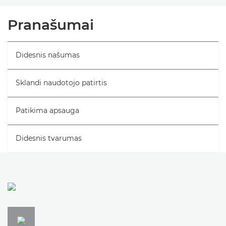
Bendrieji duomenys
Pranašumai
Specifikacijos
Didesnis našumas
Sklandi naudotojo patirtis
Patikima apsauga
Didesnis tvarumas