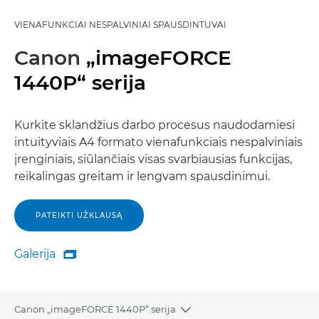
VIENAFUNKCIAI NESPALVINIAI SPAUSDINTUVAI
Canon
„imageFORCE
1440P“ serija
Kurkite sklandžius darbo procesus naudodamiesi
intuityviais A4 formato vienafunkciais nespalviniais
įrenginiais, siūlančiais visas svarbiausias funkcijas,
reikalingas greitam ir lengvam spausdinimui.
PATEIKTI UŽKLAUSĄ
Galerija

Galerija
Canon „imageFORCE 1440P“ serija
Toggle breadcrumbs