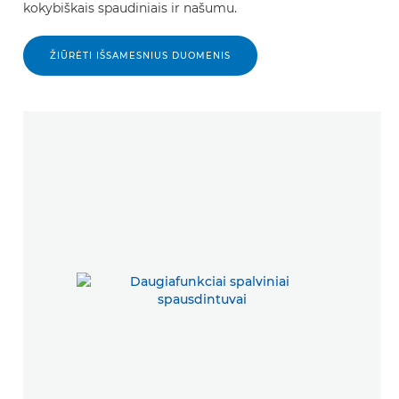
kokybiškais spaudiniais ir našumu.
ŽIŪRĖTI IŠSAMESNIUS DUOMENIS