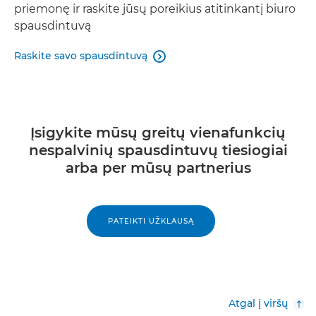
priemonę ir raskite jūsų poreikius atitinkantį biuro
spausdintuvą
Raskite savo spausdintuvą

Įsigykite mūsų greitų vienafunkcių
nespalvinių spausdintuvų tiesiogiai
arba per mūsų partnerius
PATEIKTI UŽKLAUSĄ
Atgal į viršų