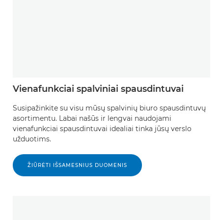
Vienafunkciai spalviniai spausdintuvai
Susipažinkite su visu mūsų spalvinių biuro spausdintuvų
asortimentu. Labai našūs ir lengvai naudojami
vienafunkciai spausdintuvai idealiai tinka jūsų verslo
užduotims.
ŽIŪRĖTI IŠSAMESNIUS DUOMENIS