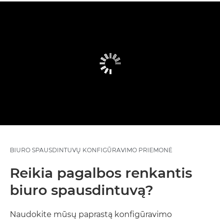
BIURO SPAUSDINTUVŲ KONFIGŪRAVIMO PRIEMONĖ
Reikia pagalbos renkantis
biuro spausdintuvą?
Naudokite mūsų paprastą konfigūravimo