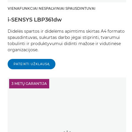
VIENAFUNKCIAI NESPALVINIAI SPAUSDINTUVAI
i-SENSYS LBP361dw
Didelės spartos ir didelėms apimtims skirtas A4 formato
spausdintuvas, sukurtas darbo jėgai stiprinti, tvarumui
tobulinti ir produktyvumui didinti mažose ir vidutinėse
organizacijose.
PATEIKTI UŽKLAUSĄ
3 METŲ GARANTIJA