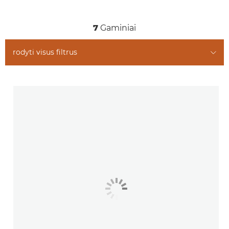
Susiję gaminiai
7
Gaminiai
rodyti visus filtrus