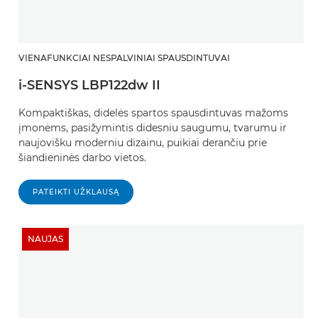
VIENAFUNKCIAI NESPALVINIAI SPAUSDINTUVAI
i-SENSYS LBP122dw II
Kompaktiškas, didelės spartos spausdintuvas mažoms
įmonėms, pasižymintis didesniu saugumu, tvarumu ir
naujovišku moderniu dizainu, puikiai derančiu prie
šiandieninės darbo vietos.
PATEIKTI UŽKLAUSĄ
NAUJAS