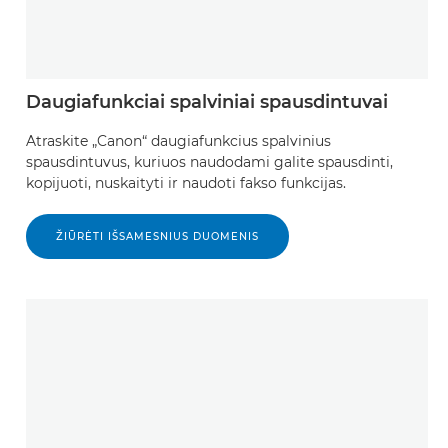
Daugiafunkciai spalviniai spausdintuvai
Atraskite „Canon“ daugiafunkcius spalvinius
spausdintuvus, kuriuos naudodami galite spausdinti,
kopijuoti, nuskaityti ir naudoti fakso funkcijas.
ŽIŪRĖTI IŠSAMESNIUS DUOMENIS