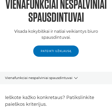
VIENAFUNKCIAI NESPALVINIAI
SPAUSDINTUVAI
Visada kokybiškai ir našiai veikiantys biuro
spausdintuvai.
PATEIKTI UŽKLAUSĄ
Vienafunkciai nespalviniai spausdintuvai
Produktai
Ieškote kažko konkretaus? Patikslinkite
Pagalba
paieškos kriterijus.