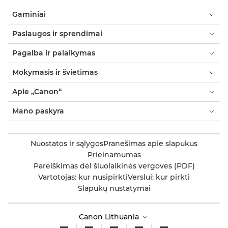
Gaminiai
Paslaugos ir sprendimai
Pagalba ir palaikymas
Mokymasis ir švietimas
Apie „Canon“
Mano paskyra
Nuostatos ir sąlygos
Pranešimas apie slapukus
Prieinamumas
Pareiškimas dėl šiuolaikinės vergovės (PDF)
Vartotojas: kur nusipirkti
Verslui: kur pirkti
Slapukų nustatymai
Canon Lithuania