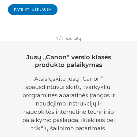
PATEIKTI UŽKLAUSĄ
7
/
7
rezultatų
Jūsų „Canon“ verslo klasės
produkto palaikymas
Atsisiųskite jūsų „Canon“
spausdintuvui skirtų tvarkyklių,
programinės aparatinės įrangos ir
naudojimo instrukcijų ir
naudokitės internetine techninio
palaikymo paslauga, ištekliais bei
trikčių šalinimo patarimais.