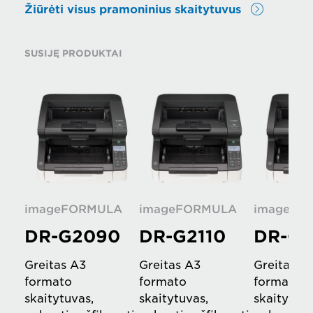
Žiūrėti visus pramoninius skaitytuvus
SUSIJĘ PRODUKTAI
imageFORMULA
imageFORMULA
imageFO
DR-G2090
DR-G2110
DR-G2
Greitas A3
Greitas A3
Greitas A
formato
formato
formato
skaitytuvas,
skaitytuvas,
skaitytuva