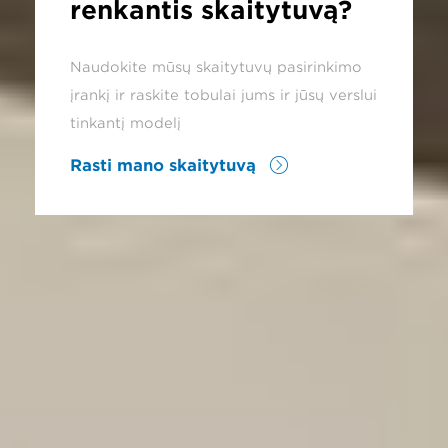
renkantis skaitytuvą?
Naudokite mūsų skaitytuvų pasirinkimo
įrankį ir raskite tobulai jums ir jūsų verslui
tinkantį modelį
Rasti mano skaitytuvą