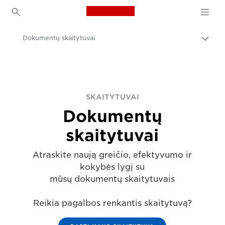
Canon Logo, back to h
Dokumentų skaitytuvai
Perju
lanky
Canon
kelią
Sprendimai ir paslaugos
Gaminiai verslui
SKAITYTUVAI
Dokumentų
Skaitytuvai namams ir biurui
skaitytuvai
Atraskite naują greičio, efektyvumo ir
kokybės lygį su
mūsų dokumentų skaitytuvais
Reikia pagalbos renkantis skaitytuvą?