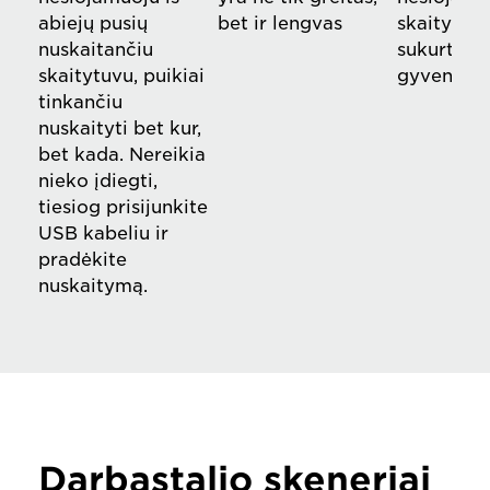
abiejų pusių
bet ir lengvas
skaitytuva
nuskaitančiu
sukurtas
skaitytuvu, puikiai
gyvenimui
tinkančiu
nuskaityti bet kur,
bet kada. Nereikia
nieko įdiegti,
tiesiog prisijunkite
USB kabeliu ir
pradėkite
nuskaitymą.
Darbastalio skeneriai