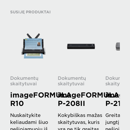
SUSIJĘ PRODUKTAI
Dokumentų
Dokumentų
Dokumen
skaitytuvai
skaitytuvai
skaitytuva
imageFORMULA
imageFORMULA
imag
R10
P-208II
P-215I
Nuskaitykite
Kokybiškas mažas
Greitas p
keliaudami šiuo
skaitytuvas, kuris
jungtį ma
nešiojamuoju iš
yra ne tik greitas,
nešiojama