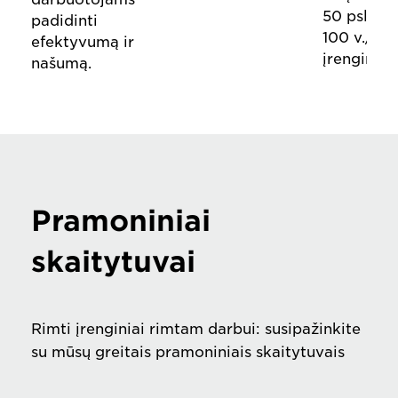
50 psl./mi
padidinti
100 v./min
efektyvumą ir
įrenginys.
našumą.
Pramoniniai
skaitytuvai
Rimti įrenginiai rimtam darbui: susipažinkite
su mūsų greitais pramoniniais skaitytuvais