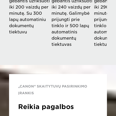
gebantis užfiksuoti
gebantis užfiksuoti
gebantis u
iki 200 vaizdų per
iki 240 vaizdų per
iki 290 va
minutę. Su 300
minutę. Galimybė
minutę. G
lapų automatiniu
prijungti prie
prijungti 
dokumentų
tinklo ir 500 lapų
tinklo ir 
tiektuvu
automatinis
automatin
dokumentų
dokument
tiektuvas
tiektuvas
„CANON“ SKAITYTUVŲ PASIRINKIMO
ĮRANKIS
Reikia pagalbos