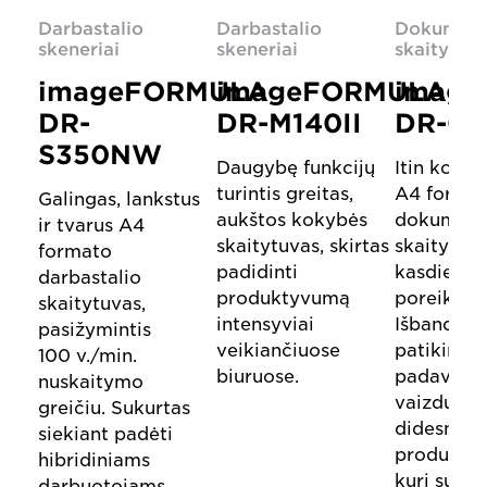
Darbastalio
Darbastalio
Dokumen
skeneriai
skeneriai
skaitytuva
imageFORMULA
imageFORMULA
imag
DR-
DR-M140II
DR-C3
S350NW
Daugybę funkcijų
Itin komp
turintis greitas,
A4 forma
Galingas, lankstus
aukštos kokybės
dokument
ir tvarus A4
skaitytuvas, skirtas
skaitytuva
formato
padidinti
kasdienia
darbastalio
produktyvumą
poreikiam
skaitytuvas,
intensyviai
Išbandyki
pasižymintis
veikiančiuose
patikimą
100 v./min.
biuruose.
padavimą,
nuskaitymo
vaizdų ko
greičiu. Sukurtas
didesnį
siekiant padėti
produkty
hibridiniams
kurį sutei
darbuotojams