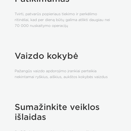
Tvirti, patvarūs popieriaus tiekimo ir perkėlimo
ritinėliai, kad per dieną būtų galima atlikti daugiau nei
70 000 nuskaitymo operacijų
Vaizdo kokybė
Pažangūs vaizdo apdorojimo įrankiai perteikia
nekintamai ryškius, aiškius, aukštos kokybės vaizdus
Sumažinkite veiklos
išlaidas