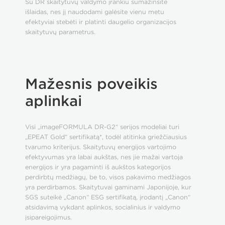
Su DR skaitytuvų valdymo įrankiu sumažinsite
išlaidas, nes jį naudodami galėsite vienu metu
efektyviai stebėti ir platinti daugelio organizacijos
skaitytuvų parametrus.
Mažesnis poveikis
aplinkai
Visi „imageFORMULA DR-G2“ serijos modeliai turi
„EPEAT Gold“ sertifikatą*, todėl atitinka griežčiausius
tvarumo kriterijus. Skaitytuvų energijos vartojimo
efektyvumas yra labai aukštas, nes jie mažai vartoja
energijos ir yra pagaminti iš aukštos kategorijos
perdirbtų medžiagų, be to, visos pakavimo medžiagos
yra perdirbamos. Skaitytuvai gaminami Japonijoje, kur
SGS suteikė „Canon“ ESG sertifikatą, įrodantį „Canon“
atsidavimą vykdant aplinkos, socialinius ir valdymo
įsipareigojimus.