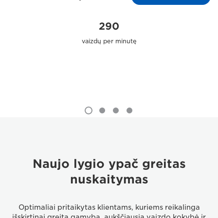
290
vaizdų per minutę
Naujo lygio ypač greitas
nuskaitymas
Optimaliai pritaikytas klientams, kuriems reikalinga
išskirtinai greita gamyba, aukščiausia vaizdo kokybė ir