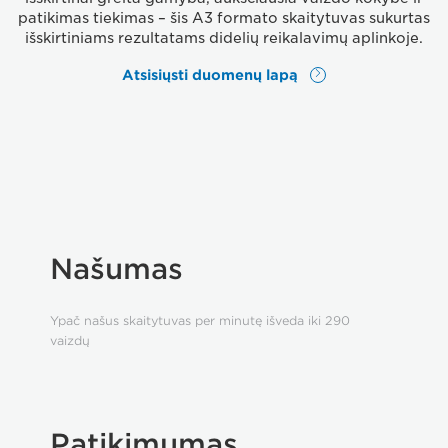
patikimas tiekimas – šis A3 formato skaitytuvas sukurtas
išskirtiniams rezultatams didelių reikalavimų aplinkoje.
Atsisiųsti duomenų lapą
Našumas
Ypač našus skaitytuvas per minutę išveda iki 290
vaizdų
Patikimumas