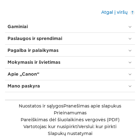
Atgal į viršų
Gaminiai
Paslaugos ir sprendimai
Pagalba ir palaikymas
Mokymasis ir švietimas
Apie „Canon“
Mano paskyra
Nuostatos ir sąlygos
Pranešimas apie slapukus
Prieinamumas
Pareiškimas dėl šiuolaikinės vergovės (PDF)
Vartotojas: kur nusipirkti
Verslui: kur pirkti
Slapukų nustatymai