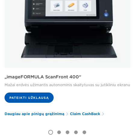
„imageFORMULA ScanFront 400“
Mažai erdvės užimantis autonominis skaitytuvas su jutikliniu ekranu
PATEIKTI UŽKLAUSĄ
Daugiau apie pinigų grąžinimą
Claim CashBack