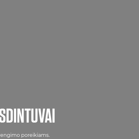
USDINTUVAI
rengimo poreikiams.