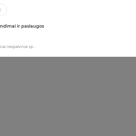
ndimai ir paslaugos
Daugiafunkciai nespalviniai spausdintuvai