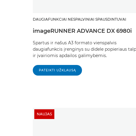
DAUGIAFUNKCIAI NESPALVINIAI SPAUSDINTUVAI
imageRUNNER ADVANCE DX 6980i
Spartus ir našus A3 formato vienspalvis
daugiafunkcis įrenginys su didele popieriaus tal
ir įvairiomis apdailos galimybėmis.
PATEIKTI UŽKLAUSĄ
NAUJAS