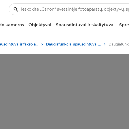
zdo kameros
Objektyvai
Spausdintuvai ir skaitytuvai
Spre
Verslo spausdintuvai ir fakso aparatai
Daugiafunkciai spausdintuvai – spausdintuvai „viskas viename“