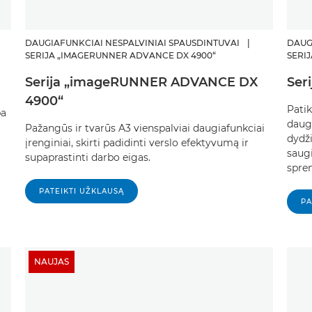
DAUGIAFUNKCIAI NESPALVINIAI SPAUSDINTUVAI
|
DAUG
SERIJA „IMAGERUNNER ADVANCE DX 4900“
SERIJ
Serija „imageRUNNER ADVANCE DX
Ser
4900“
Pati
pa
daug
Pažangūs ir tvarūs A3 vienspalviai daugiafunkciai
dydž
įrenginiai, skirti padidinti verslo efektyvumą ir
saug
supaprastinti darbo eigas.
spren
PATEIKTI UŽKLAUSĄ
PA
NAUJAS