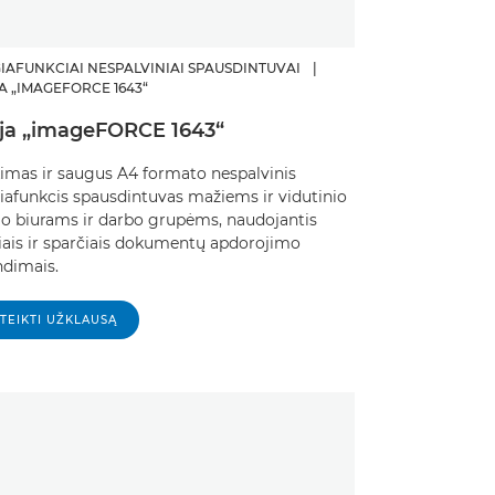
IAFUNKCIAI NESPALVINIAI SPAUSDINTUVAI
|
A „IMAGEFORCE 1643“
ija „imageFORCE 1643“
kimas ir saugus A4 formato nespalvinis
iafunkcis spausdintuvas mažiems ir vidutinio
io biurams ir darbo grupėms, naudojantis
iais ir sparčiais dokumentų apdorojimo
dimais. ​
TEIKTI UŽKLAUSĄ