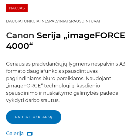
NAUJAS
DAUGIAFUNKCIAI NESPALVINIAI SPAUSDINTUVAI
Canon
Serija „imageFORCE
4000“
Geriausias pradedančiųjų lygmens nespalvinis A3
formato daugiafunkcis spausdintuvas
pagrindiniams biuro poreikiams. Naudojant
„imageFORCE“ technologiją, kasdienio
spausdinimo ir nuskaitymo galimybės padeda
vykdyti darbo srautus.
PATEIKTI UŽKLAUSĄ
Galerija
