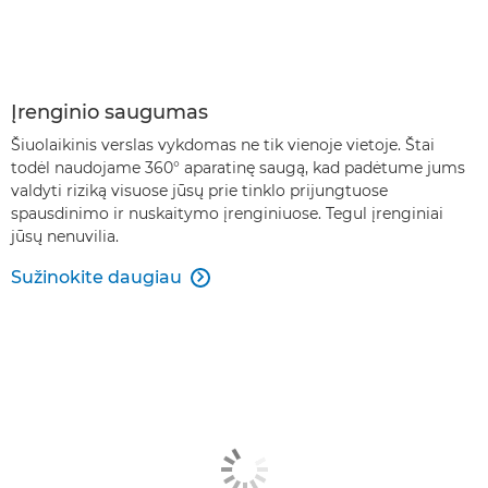
Įrenginio saugumas
Šiuolaikinis verslas vykdomas ne tik vienoje vietoje. Štai
todėl naudojame 360° aparatinę saugą, kad padėtume jums
valdyti riziką visuose jūsų prie tinklo prijungtuose
spausdinimo ir nuskaitymo įrenginiuose. Tegul įrenginiai
jūsų nenuvilia.
Sužinokite daugiau
