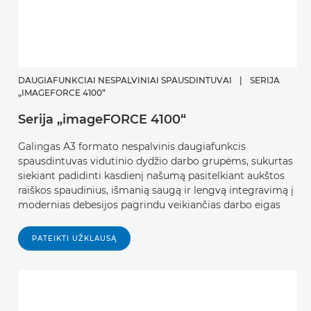
DAUGIAFUNKCIAI NESPALVINIAI SPAUSDINTUVAI
|
SERIJA
„IMAGEFORCE 4100“
Serija „imageFORCE 4100“
Galingas A3 formato nespalvinis daugiafunkcis
spausdintuvas vidutinio dydžio darbo grupėms, sukurtas
siekiant padidinti kasdienį našumą pasitelkiant aukštos
raiškos spaudinius, išmanią saugą ir lengvą integravimą į
modernias debesijos pagrindu veikiančias darbo eigas
PATEIKTI UŽKLAUSĄ