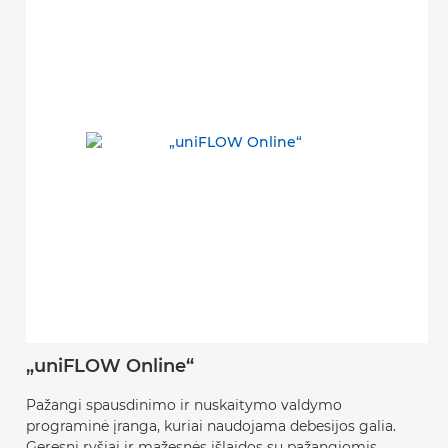
„uniFLOW Online“
Pažangi spausdinimo ir nuskaitymo valdymo
programinė įranga, kuriai naudojama debesijos galia.
Geresni ryšiai ir mažesnės išlaidos su pažangiomis