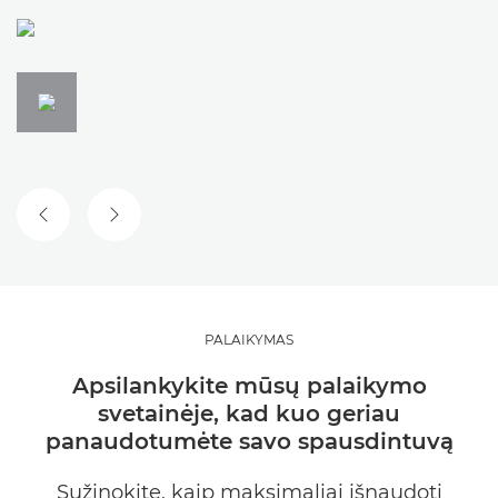
ANKSTESNĖ SKAIDRĖ
KITA SKAIDRĖ
PALAIKYMAS
Apsilankykite mūsų palaikymo
svetainėje, kad kuo geriau
panaudotumėte savo spausdintuvą
Sužinokite, kaip maksimaliai išnaudoti