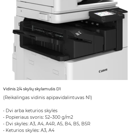
Vidinis 2/4 skylių skylamušis D1
(Reikalingas vidinis apipavidalintuvas N1)
• Dvi arba keturios skylės
• Popieriaus svoris: 52–300 g/m2
• Dvi skylės: A3, A4, A4R, A5, B4, B5, B5R
• Keturios skylės: A3, A4