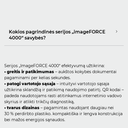
Kokios pagrindinės serijos „imageFORCE
4000“ savybės?
Serijos „ImageFORCE 4000“ efektyvumą užtikrina:
• greitis ir patikimumas
– aukštos kokybės dokumentai
pagaminami per kelias sekundes.
• patogi vartotojo sąsaja
– intuityvi vartotojo sąsaja
užtikrina sklandžią ir patikimą naudojimo patirtį. QR kodai –
padeda naudotojams rasti atitinkamus internetinio vadovo
skyrius ir atlikti trikčių diagnostiką,
• tvarus dizainas
– pagamintas naudojant daugiau nei
30 % perdirbto plastiko. kompaktiška ir lengva konstrukcija
bei mažos energijos sąnaudos.