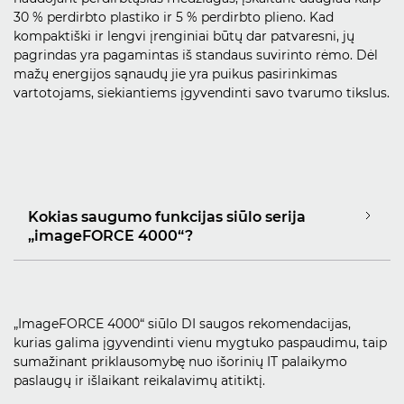
30 % perdirbto plastiko ir 5 % perdirbto plieno. Kad
kompaktiški ir lengvi įrenginiai būtų dar patvaresni, jų
pagrindas yra pagamintas iš standaus suvirinto rėmo. Dėl
mažų energijos sąnaudų jie yra puikus pasirinkimas
vartotojams, siekiantiems įgyvendinti savo tvarumo tikslus.
Kokias saugumo funkcijas siūlo serija
„imageFORCE 4000“?
„ImageFORCE 4000“ siūlo DI saugos rekomendacijas,
kurias galima įgyvendinti vienu mygtuko paspaudimu, taip
sumažinant priklausomybę nuo išorinių IT palaikymo
paslaugų ir išlaikant reikalavimų atitiktį.