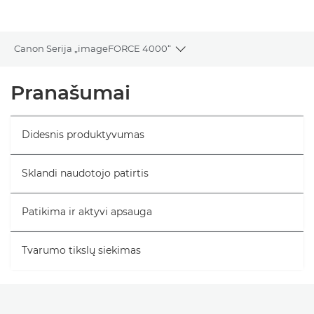
Galerija
Canon Serija „imageFORCE 4000“
Toggle breadcrumbs
Bendrieji duomenys
Pranašumai
Specifikacijos
Didesnis produktyvumas
Sklandi naudotojo patirtis
Patikima ir aktyvi apsauga
Tvarumo tikslų siekimas