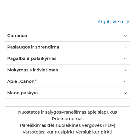
Atgal į viršų
Gaminiai
Paslaugos ir sprendimai
Pagalba ir palaikymas
Mokymasis ir švietimas
Apie „Canon“
Mano paskyra
Nuostatos ir sąlygos
Pranešimas apie slapukus
Prieinamumas
Pareiškimas dėl šiuolaikinės vergovės (PDF)
Vartotojas: kur nusipirkti
Verslui: kur pirkti