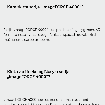
Kam skirta serija „imageFORCE 4000“?
Serija „imageFORCE 4000“ – tai pradedančiųjų lygmens A3
formato nespalviniai daugiafunkciai spausdintuvai, skirti
mažesnėms darbo grupėms.
Kiek tvari ir ekologiška yra serija
„imageFORCE 4000“?
„ImageFORCE 4000“ serijos įrenginiai yra pagaminti
naudojant perdirbtąsias medžiagas, įskaitant daugiau kaip