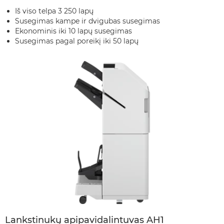
Iš viso telpa 3 250 lapų
Susegimas kampe ir dvigubas susegimas
Ekonominis iki 10 lapų susegimas
Susegimas pagal poreikį iki 50 lapų
Lankstinukų apipavidalintuvas AH1