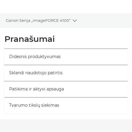
Galerija
Canon Serija „imageFORCE 4100“
Toggle breadcrumbs
Bendrieji duomenys
Pranašumai
Specifikacijos
Didesnis produktyvumas
Sklandi naudotojo patirtis
Patikima ir aktyvi apsauga
Tvarumo tikslų siekimas