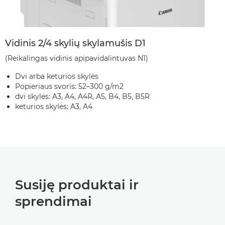
Vidinis 2/4 skylių skylamušis D1
(Reikalingas vidinis apipavidalintuvas N1)
Dvi arba keturios skylės
Popieriaus svoris: 52–300 g/m2
dvi skylės: A3, A4, A4R, A5, B4, B5, B5R
keturios skylės: A3, A4
Susiję produktai ir
sprendimai