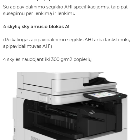
Su apipavidalinimo segiklio AH1 specifikacijomis, taip pat
susegimu per lenkimą ir lenkimu
4 skylių skylamušio blokas A1
(Reikalingas apipavidalinimo segiklis AH1 arba lankstinukų
apipavidalintuvas AH1)
4 skylės naudojant iki 300 g/m2 popierių