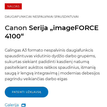
NAUJAS
DAUGIAFUNKCIAI NESPALVINIAI SPAUSDINTUVAI
Canon
Serija „imageFORCE
4100“
Galingas A3 formato nespalvinis daugiafunkcis
spausdintuvas vidutinio dydžio darbo grupėms,
sukurtas siekiant padidinti kasdienį našumą
pasitelkiant aukštos raiškos spaudinius, išmanią
saugą ir lengvą integravimą į modernias debesijos
pagrindu veikiančias darbo eigas
PATEIKTI UŽKLAUSĄ
Galerija
