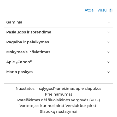
Atgal į viršų
Gaminiai
Paslaugos ir sprendimai
Pagalba ir palaikymas
Mokymasis ir švietimas
Apie „Canon“
Mano paskyra
Nuostatos ir sąlygos
Pranešimas apie slapukus
Prieinamumas
Pareiškimas dėl šiuolaikinės vergovės (PDF)
Vartotojas: kur nusipirkti
Verslui: kur pirkti
Slapukų nustatymai