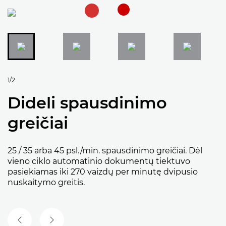
1/2
Dideli spausdinimo
greičiai
25 / 35 arba 45 psl./min. spausdinimo greičiai. Dėl
vieno ciklo automatinio dokumentų tiektuvo
pasiekiamas iki 270 vaizdų per minutę dvipusio
nuskaitymo greitis.
ANKSTESNĖ SKAIDRĖ
KITA SKAIDRĖ