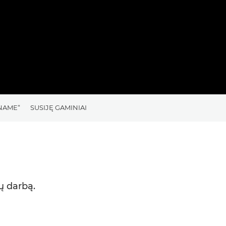
ENAME“
SUSIJĘ GAMINIAI
ų darbą.