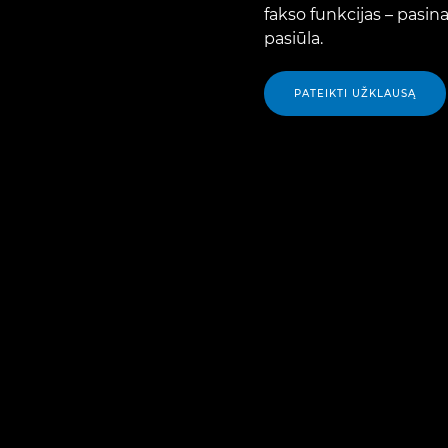
fakso funkcijas – pasi
pasiūla.
PATEIKTI UŽKLAUSĄ