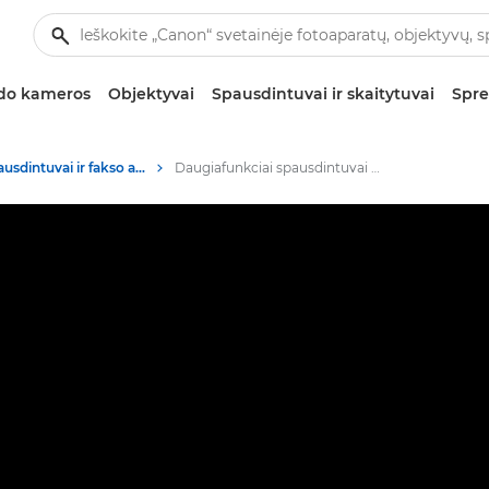
zdo kameros
Objektyvai
Spausdintuvai ir skaitytuvai
Spre
Verslo spausdintuvai ir fakso aparatai
Daugiafunkciai spausdintuvai – spausdintuvai „viskas viename“