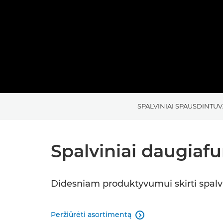
SPALVINIAI SPAUSDINTUV
Spalviniai daugiaf
Didesniam produktyvumui skirti spalvi
Peržiūrėti asortimentą
