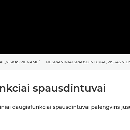
AI „VISKAS VIENAME“
NESPALVINIAI SPAUSDINTUVAI „VISKAS VI
unkciai spausdintuvai
niai daugiafunkciai spausdintuvai palengvins jūs