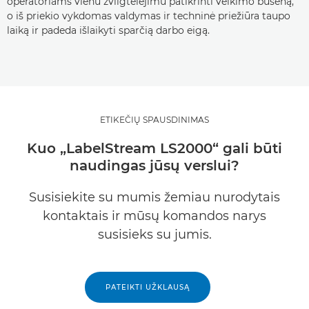
operatoriams vienu žvilgtelėjimu patikrinti veikimo būseną,
o iš priekio vykdomas valdymas ir techninė priežiūra taupo
laiką ir padeda išlaikyti sparčią darbo eigą.
ETIKEČIŲ SPAUSDINIMAS
Kuo „LabelStream LS2000“ gali būti
naudingas jūsų verslui?
Susisiekite su mumis žemiau nurodytais
kontaktais ir mūsų komandos narys
susisieks su jumis.
PATEIKTI UŽKLAUSĄ