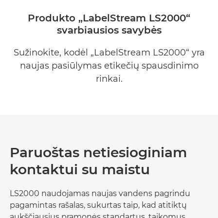
Produkto „LabelStream LS2000“
svarbiausios savybės
Sužinokite, kodėl „LabelStream LS2000“ yra
naujas pasiūlymas etikečių spausdinimo
rinkai.
Paruoštas netiesioginiam
kontaktui su maistu
LS2000 naudojamas naujas vandens pagrindu
pagamintas rašalas, sukurtas taip, kad atitiktų
aukščiausius pramonės standartus, taikomus