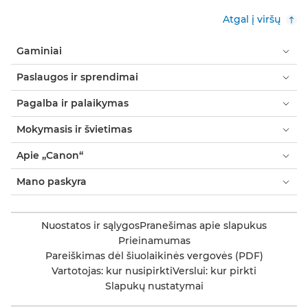
Atgal į viršų
Gaminiai
Paslaugos ir sprendimai
Pagalba ir palaikymas
Mokymasis ir švietimas
Apie „Canon“
Mano paskyra
Nuostatos ir sąlygos
Pranešimas apie slapukus
Prieinamumas
Pareiškimas dėl šiuolaikinės vergovės (PDF)
Vartotojas: kur nusipirkti
Verslui: kur pirkti
Slapukų nustatymai