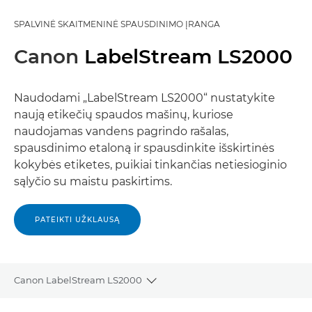
SPALVINĖ SKAITMENINĖ SPAUSDINIMO ĮRANGA
Canon
LabelStream LS2000
Naudodami „LabelStream LS2000“ nustatykite
naują etikečių spaudos mašinų, kuriose
naudojamas vandens pagrindo rašalas,
spausdinimo etaloną ir spausdinkite išskirtinės
kokybės etiketes, puikiai tinkančias netiesioginio
sąlyčio su maistu paskirtims.
PATEIKTI UŽKLAUSĄ
Canon LabelStream LS2000
Toggle breadcrumbs