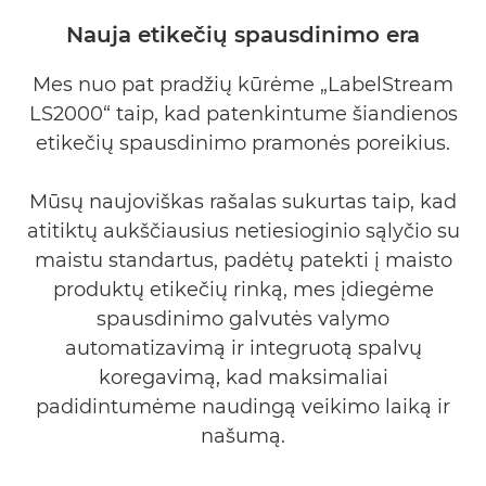
Bendrieji duomenys
Nauja etikečių spausdinimo era
Galerija
Mes nuo pat pradžių kūrėme „LabelStream
LS2000“ taip, kad patenkintume šiandienos
etikečių spausdinimo pramonės poreikius.
Mūsų naujoviškas rašalas sukurtas taip, kad
atitiktų aukščiausius netiesioginio sąlyčio su
maistu standartus, padėtų patekti į maisto
produktų etikečių rinką, mes įdiegėme
spausdinimo galvutės valymo
automatizavimą ir integruotą spalvų
koregavimą, kad maksimaliai
padidintumėme naudingą veikimo laiką ir
našumą.