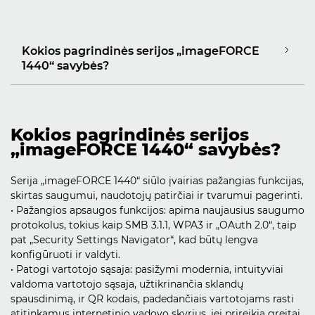
Kokios pagrindinės serijos „imageFORCE
1440“ savybės?
Kokios pagrindinės serijos
„imageFORCE 1440“ savybės?
Serija „imageFORCE 1440“ siūlo įvairias pažangias funkcijas,
skirtas saugumui, naudotojų patirčiai ir tvarumui pagerinti.
• Pažangios apsaugos funkcijos: apima naujausius saugumo
protokolus, tokius kaip SMB 3.1.1, WPA3 ir „OAuth 2.0“, taip
pat „Security Settings Navigator“, kad būtų lengva
konfigūruoti ir valdyti.
• Patogi vartotojo sąsaja: pasižymi modernia, intuityviai
valdoma vartotojo sąsaja, užtikrinančia sklandų
spausdinimą, ir QR kodais, padedančiais vartotojams rasti
atitinkamus internetinio vadovo skyrius, jei prireikia greitai