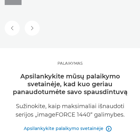
ANKSTESNĖ SKAIDRĖ
KITA SKAIDRĖ
PALAIKYMAS
Apsilankykite mūsų palaikymo
svetainėje, kad kuo geriau
panaudotumėte savo spausdintuvą
Sužinokite, kaip maksimaliai išnaudoti
serijos „imageFORCE 1440“ galimybes.
Apsilankykite palaikymo svetainėje
