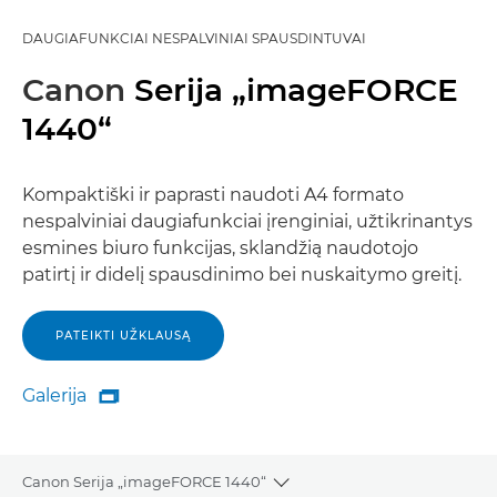
DAUGIAFUNKCIAI NESPALVINIAI SPAUSDINTUVAI
Canon
Serija „imageFORCE
1440“
Kompaktiški ir paprasti naudoti A4 formato
nespalviniai daugiafunkciai įrenginiai, užtikrinantys
esmines biuro funkcijas, sklandžią naudotojo
patirtį ir didelį spausdinimo bei nuskaitymo greitį.
PATEIKTI UŽKLAUSĄ
Galerija

Galerija
Canon Serija „imageFORCE 1440“
Toggle breadcrumbs