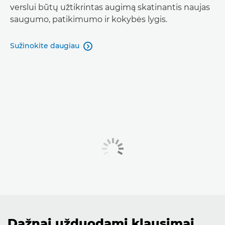
verslui būtų užtikrintas augimą skatinantis naujas
saugumo, patikimumo ir kokybės lygis.
Sužinokite daugiau

Dažnai užduodami klausimai