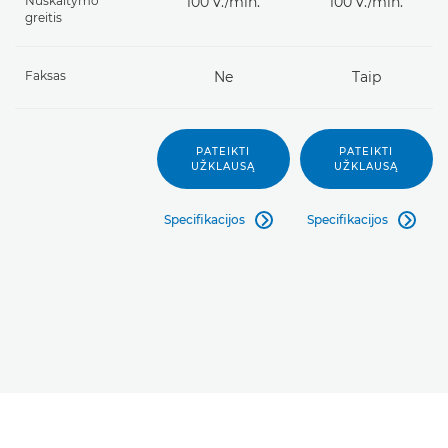
Nuskaitymo
100 v./min.
100 v./min.
greitis
Faksas
Ne
Taip
PATEIKTI
PATEIKTI
UŽKLAUSĄ
UŽKLAUSĄ
Specifikacijos
Specifikacijos

