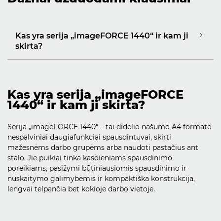
Kas yra serija „imageFORCE 1440“ ir kam ji
skirta?
Kas yra serija „imageFORCE
1440“ ir kam ji skirta?
Serija „imageFORCE 1440“ – tai didelio našumo A4 formato
nespalviniai daugiafunkciai spausdintuvai, skirti
mažesnėms darbo grupėms arba naudoti pastačius ant
stalo. Jie puikiai tinka kasdieniams spausdinimo
poreikiams, pasižymi būtiniausiomis spausdinimo ir
nuskaitymo galimybėmis ir kompaktiška konstrukcija,
lengvai telpančia bet kokioje darbo vietoje.