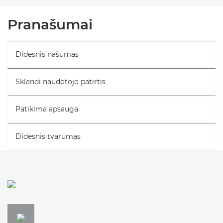
Bendrieji duomenys
Pranašumai
Specifikacijos
Didesnis našumas
Sklandi naudotojo patirtis
Patikima apsauga
Didesnis tvarumas