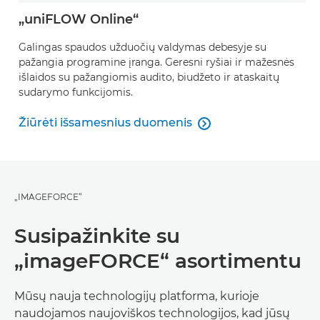
„uniFLOW Online“
Galingas spaudos užduočių valdymas debesyje su
pažangia programine įranga. Geresni ryšiai ir mažesnės
išlaidos su pažangiomis audito, biudžeto ir ataskaitų
sudarymo funkcijomis.
Žiūrėti išsamesnius duomenis

Žiūrėti išsamesnius duomenis
„IMAGEFORCE“
Susipažinkite su
„imageFORCE“ asortimentu
Mūsų nauja technologijų platforma, kurioje
naudojamos naujoviškos technologijos, kad jūsų