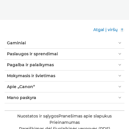
Atgal į viršų
Gaminiai
Paslaugos ir sprendimai
Pagalba ir palaikymas
Mokymasis ir švietimas
Apie „Canon“
Mano paskyra
Nuostatos ir sąlygos
Pranešimas apie slapukus
Prieinamumas
Pareiškimas dėl šiuolaikinės vergovės (PDF)