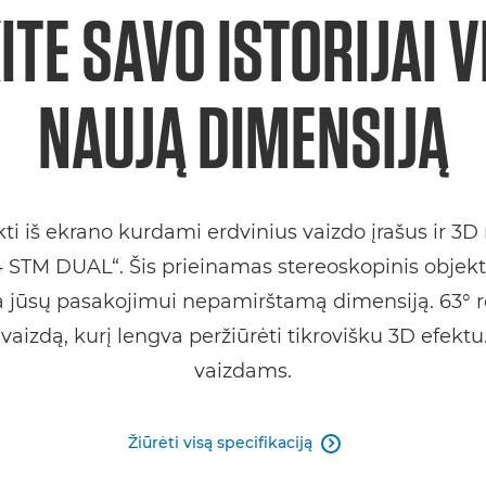
ITE SAVO ISTORIJAI V
NAUJĄ DIMENSIJĄ
okti iš ekrano kurdami erdvinius vaizdo įrašus ir 
STM DUAL“. Šis prieinamas stereoskopinis objekty
ia jūsų pasakojimui nepamirštamą dimensiją. 63° 
i vaizdą, kurį lengva peržiūrėti tikrovišku 3D efek
vaizdams.
Žiūrėti visą specifikaciją
