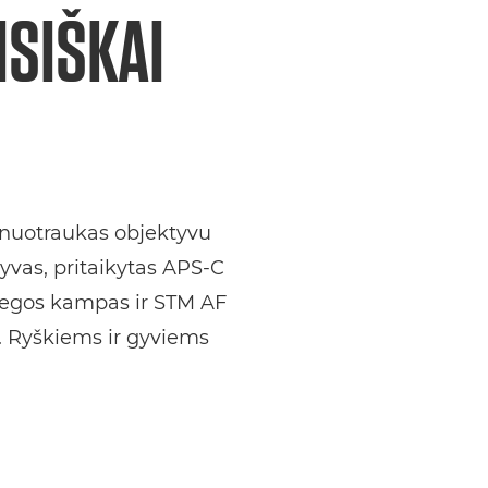
ISIŠKAI
3D nuotraukas objektyvu
vas, pritaikytas APS-C
regos kampas ir STM AF
tu. Ryškiems ir gyviems