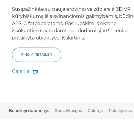
Susipažinkite su nauja erdvinio vaizdo era ir 3D VR
kūrybiškumą išlaisvinančiomis galimybėmis, būdi
APS-C fotoaparatams. Pasiruoškite iš ekrano
iššokantiems vaizdams naudodami šį VR turiniui
pritaikytą objektyvą. Išskirtinis.
FIND A RETAILER
Galerija

Galerija
Bendrieji duomenys
Specifikacijos
Galerija
Palaikymas