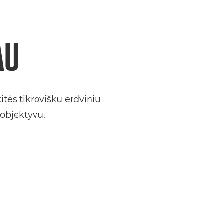
AU
itės tikrovišku erdviniu
objektyvu.