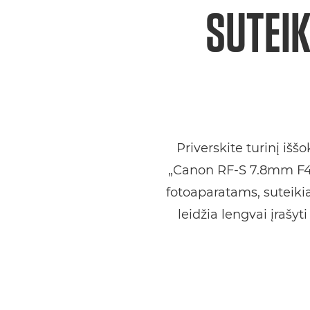
SUTEIK
Priverskite turinį išš
„Canon RF-S 7.8mm F4 
fotoaparatams, suteik
leidžia lengvai įrašyt