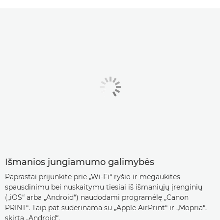
Išmanios jungiamumo galimybės
Paprastai prijunkite prie „Wi-Fi“ ryšio ir mėgaukitės
spausdinimu bei nuskaitymu tiesiai iš išmaniųjų įrenginių
(„iOS“ arba „Android“) naudodami programėlę „Canon
PRINT“. Taip pat suderinama su „Apple AirPrint“ ir „Mopria“,
skirta „Android“.