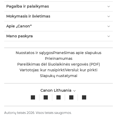
Pagalba ir palaikymas
Mokymasis ir švietimas
Apie „Canon“
Mano paskyra
Nuostatos ir sąlygos
Pranešimas apie slapukus
Prieinamumas
Pareiškimas dėl šiuolaikinės vergovės (PDF)
Vartotojas: kur nusipirkti
Verslui: kur pirkti
Slapukų nustatymai
Canon Lithuania
Autorių teisės 2026. Visos teisės saugomos.