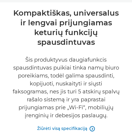
Bendrieji duomenys
Kompaktiškas, universalus
ir lengvai prijungiamas
Specifikacijos
keturių funkcijų
PIRKTI RAŠALO
spausdintuvas
Šis produktyvus daugiafunkcis
spausdintuvas puikiai tinka namų biuro
poreikiams, todėl galima spausdinti,
kopijuoti, nuskaityti ir siųsti
faksogramas, nes jis turi 5 atskirų spalvų
rašalo sistemą ir yra paprastai
prijungiamas prie „Wi-Fi“, mobiliųjų
įrenginių ir debesijos paslaugų.
Žiūrėti visą specifikaciją
