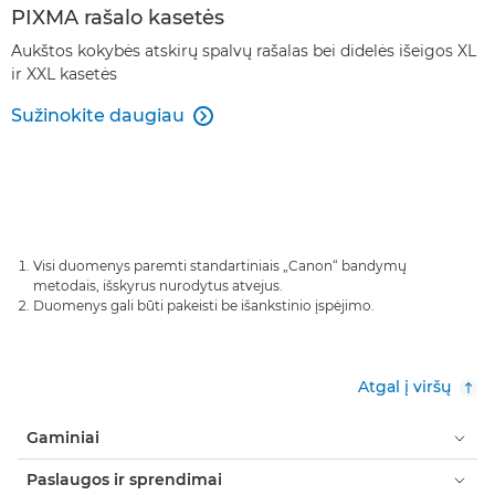
PIXMA rašalo kasetės
Aukštos kokybės atskirų spalvų rašalas bei didelės išeigos XL
ir XXL kasetės
Sužinokite daugiau

Visi duomenys paremti standartiniais „Canon“ bandymų
metodais, išskyrus nurodytus atvejus.
Duomenys gali būti pakeisti be išankstinio įspėjimo.
Atgal į viršų
Gaminiai
Paslaugos ir sprendimai