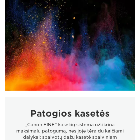
Patogios kasetės
„Canon FINE“ kasečių sistema užtikrina
maksimalų patogumą, nes joje tėra du keičiami
dalykai: spalvotų dažų kasetė spalviniam