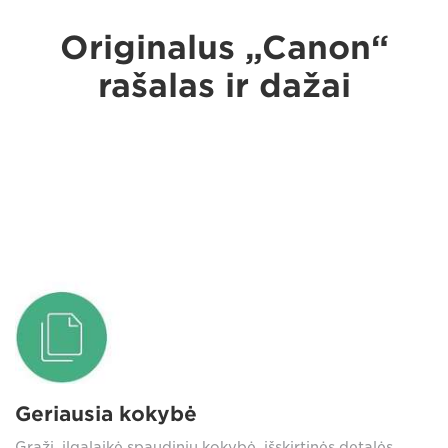
Originalus „Canon“
rašalas ir dažai
Geriausia kokybė
Graži, ilgalaikė spaudinių kokybė, išskirtinės detalės,