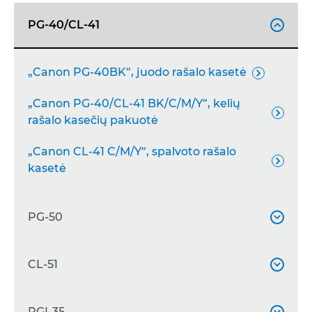
PG-40/CL-41

„Canon PG-40BK“, juodo rašalo kasetė

„Canon PG-40/CL-41 BK/C/M/Y“, kelių

rašalo kasečių pakuotė
„Canon CL-41 C/M/Y“, spalvoto rašalo

kasetė
PG-50

„Canon PG-50BK“, didelės išeigos juodo
CL-51


rašalo kasetė
„Canon CL-51 C/M/Y“ didelės išeigos
PGI-35