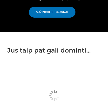
„Canon CL-546 C/M/Y“, spalvoto rašalo
SUŽINOKITE DAUGIAU

kasetė
Jus taip pat gali dominti...