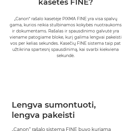
kasetes FINE?
RAŠALO PAIEŠKOS PRIEMONĖ
„Canon“ rašalo kasetėje PIXMA FINE yra visa spalvų
gama, kurios reikia stulbinamos kokybės nuotraukoms
ir dokumentams. Rašalas ir spausdinimo galvutė yra
viename patogiame bloke, kurį galima lengvai pakeisti
vos per kelias sekundes. Kasečių FINE sistema taip pat
užtikrina spartesnį spausdinimą, kai svarbi kiekviena
sekundė.
Lengva sumontuoti,
lengva pakeisti
„Canon“ rašalo sistema FINE buvo kuriama