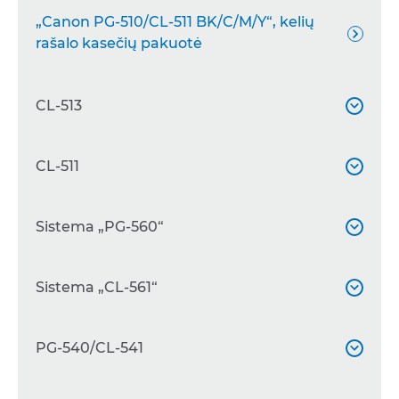
„Canon PG-510/CL-511 BK/C/M/Y“, kelių

rašalo kasečių pakuotė
CL-513

„Canon CL-513XL C/M/Y“ didelės išeigos
CL-511


spalvoto rašalo kasetė
„Canon CL-511 C/M/Y“, spalvoto rašalo
Sistema „PG-560“


kasetė
„Canon PG-560 XL“, juodo rašalo kasetė
Sistema „CL-561“


„Canon PG-560“, juodo rašalo kasetė

„Canon CL-561XL C/M/Y“ didelės išeigos
PG-540/CL-541


„Canon PG-560“ ir „CL-561“ praktiškas
spalvoto rašalo kasetė

fotorinkinys