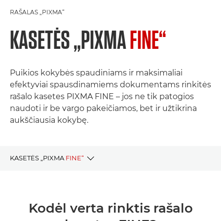
RAŠALAS „PIXMA“
KASETĖS „PIXMA
FINE“
Puikios kokybės spaudiniams ir maksimaliai
efektyviai spausdinamiems dokumentams rinkitės
rašalo kasetes PIXMA FINE – jos ne tik patogios
naudoti ir be vargo pakeičiamos, bet ir užtikrina
aukščiausia kokybę.
KASETĖS „PIXMA
FINE“
KODĖL VERTA RINKTIS RAŠALĄ „FINE“
Kodėl verta rinktis rašalo
RAŠALAS PAGAL MODELIO SERIJĄ