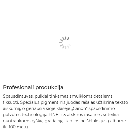
Profesionali produkcija
Spausdintuvas, puikiai tinkamas smulkioms detalėms
fiksuoti. Specialus pigmentinis juodas rašalas užtikrina teksto
aiškumą, o geriausia šioje klasėje „Canon“ spausdinimo
galvutės technologija FINE ir 5 atskiros rašalinės suteikia
nuotraukoms ryškią gradaciją, tad jos neišbluks jūsų albume
iki 100 metų.