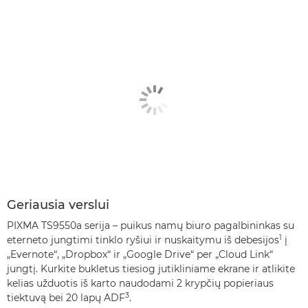
Geriausia verslui
PIXMA TS9550a serija – puikus namų biuro pagalbininkas su
1
eterneto jungtimi tinklo ryšiui ir nuskaitymu iš debesijos
į
„Evernote“, „Dropbox“ ir „Google Drive“ per „Cloud Link“
jungtį. Kurkite bukletus tiesiog jutikliniame ekrane ir atlikite
kelias užduotis iš karto naudodami 2 krypčių popieriaus
3
tiektuvą bei 20 lapų ADF
.