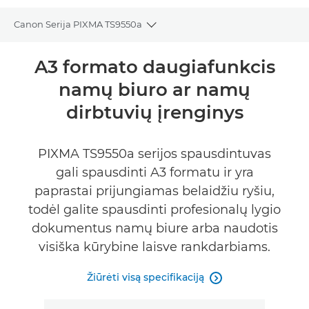
Canon Serija PIXMA TS9550a
Toggle breadcrumbs
Bendrieji duomenys
A3 formato daugiafunkcis
namų biuro ar namų
Specifikacijos
dirbtuvių įrenginys
PIRKTI RAŠALO
PIXMA TS9550a serijos spausdintuvas
gali spausdinti A3 formatu ir yra
paprastai prijungiamas belaidžiu ryšiu,
todėl galite spausdinti profesionalų lygio
dokumentus namų biure arba naudotis
visiška kūrybine laisve rankdarbiams.
Žiūrėti visą specifikaciją
