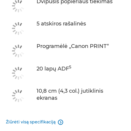
Dvipusis popieriaus tiekimas
5 atskiros rašalinės
Programėlė „Canon PRINT“
5
20 lapų ADF
10,8 cm (4,3 col.) jutiklinis
ekranas
Žiūrėti visą specifikaciją
