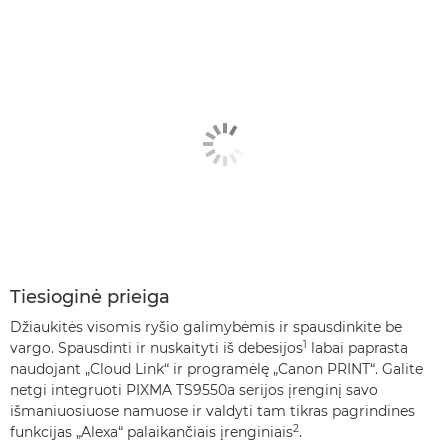
Tiesioginė prieiga
Džiaukitės visomis ryšio galimybėmis ir spausdinkite be
1
vargo. Spausdinti ir nuskaityti iš debesijos
labai paprasta
naudojant „Cloud Link“ ir programėlę „Canon PRINT“. Galite
netgi integruoti PIXMA TS9550a serijos įrenginį savo
išmaniuosiuose namuose ir valdyti tam tikras pagrindines
2
funkcijas „Alexa“ palaikančiais įrenginiais
.