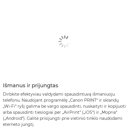
Išmanus ir prijungtas
Dirbkite efektyviau valdydami spausdintuvą išmaniuoju
telefonu. Naudojant programėlę „Canon PRINT“ ir sklandų
„Wi-Fi“ ryšį galima be vargo spausdinti, nuskaityti ir kopijuoti
arba spausdinti tiesiogiai per „AirPrint“ („iOS“) ir „Mopria“
(„Android“). Galite prisijungti prie vietinio tinklo naudodami
eterneto jungtį.