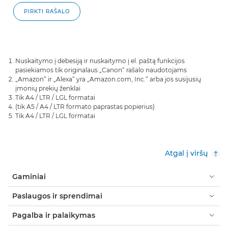
PIRKTI RAŠALO
Nuskaitymo į debesiją ir nuskaitymo į el. paštą funkcijos
pasiekiamos tik originalaus „Canon“ rašalo naudotojams
„Amazon“ ir „Alexa“ yra „Amazon.com, Inc.“ arba jos susijusių
įmonių prekių ženklai
Tik A4 / LTR / LGL formatai
(tik A5 / A4 / LTR formato paprastas popierius)
Tik A4 / LTR / LGL formatai
Atgal į viršų
Gaminiai
Paslaugos ir sprendimai
Pagalba ir palaikymas