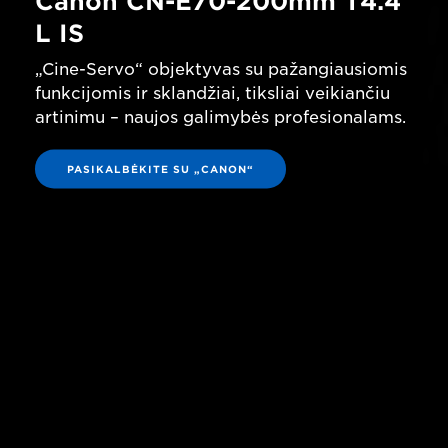
Canon CN-E70-200mm T4.4
L IS
„Cine-Servo“ objektyvas su pažangiausiomis
funkcijomis ir sklandžiai, tiksliai veikiančiu
artinimu – naujos galimybės profesionalams.
PASIKALBĖKITE SU „CANON“