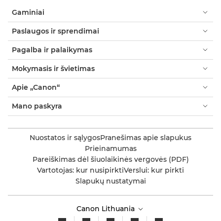
Gaminiai
Paslaugos ir sprendimai
Pagalba ir palaikymas
Mokymasis ir švietimas
Apie „Canon“
Mano paskyra
Nuostatos ir sąlygos
Pranešimas apie slapukus
Prieinamumas
Pareiškimas dėl šiuolaikinės vergovės (PDF)
Vartotojas: kur nusipirkti
Verslui: kur pirkti
Slapukų nustatymai
Canon Lithuania