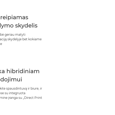
reipiamas
dymo skydelis
bė geriau matyti
aciją skydelyje bet kokiame
je
ka hibridiniam
dojimui
te spausdintuvą ir biure, ir
e su integruota
mine įranga su „Direct Print