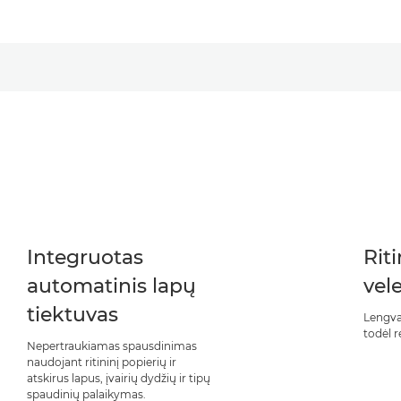
Integruotas
Riti
automatinis lapų
vel
tiektuvas
Lengva 
todėl r
Nepertraukiamas spausdinimas
naudojant ritininį popierių ir
atskirus lapus, įvairių dydžių ir tipų
spaudinių palaikymas.