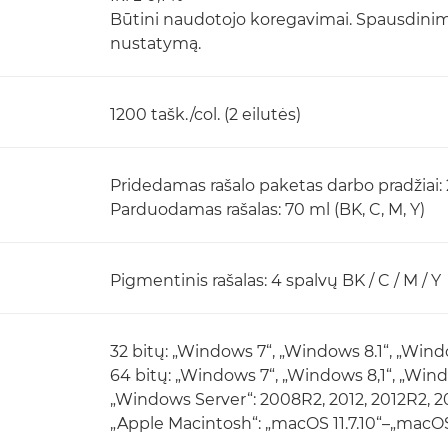
Būtini naudotojo koregavimai. Spausdinimo s
nustatymą.
1200 tašk./col. (2 eilutės)
Pridedamas rašalo paketas darbo pradžiai: 2
Parduodamas rašalas: 70 ml (BK, C, M, Y)
Pigmentinis rašalas: 4 spalvų BK / C / M / Y
32 bitų: „Windows 7“, „Windows 8.1“, „Wind
64 bitų: „Windows 7“, „Windows 8,1“, „Wind
„Windows Server“: 2008R2, 2012, 2012R2, 20
„Apple Macintosh“: „macOS 11.7.10“–„macOS