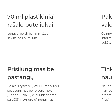
70 ml plastikiniai
Pak
rašalo buteliukai
val
Lengvai perdirbami, mažos
Galimy
savikainos buteliukai
inform
aukšty
Prisijungimas be
Tin
pastangų
nau
Belaidis ryšys su „Wi-Fi“, mobilusis
Naudoki
spausdinimas per programėlę
namuos
„Canon PRINT“, kuri suderinama
progra
su „iOS“ ir „Android“ įrenginiais
Plus“