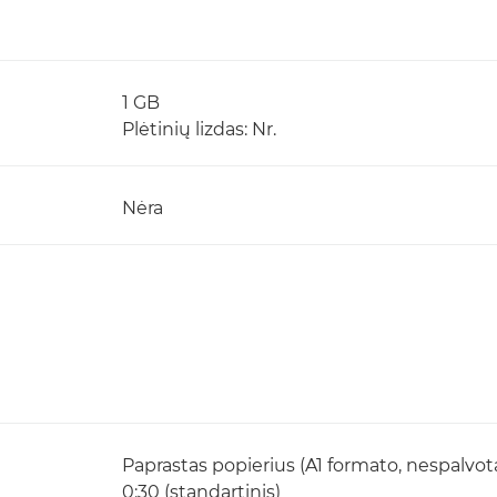
1 GB
Plėtinių lizdas: Nr.
Nėra
Paprastas popierius (A1 formato, nespalvota
0:30 (standartinis)