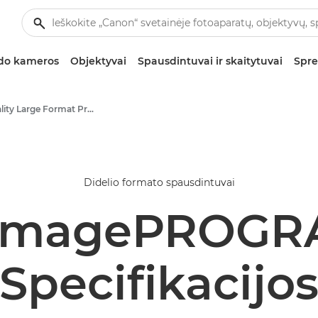
zdo kameros
Objektyvai
Spausdintuvai ir skaitytuvai
Spre
High-Quality Large Format Printers for CAD/GIS and Stunning Graphics
Didelio formato spausdintuvai
imagePROGRA
Specifikacijo