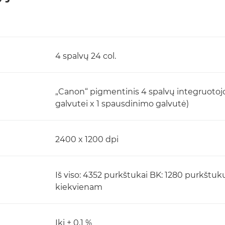
4 spalvų 24 col.
„Canon“ pigmentinis 4 spalvų integruotojo 
galvutei x 1 spausdinimo galvutė)
2400 x 1200 dpi
Iš viso: 4352 purkštukai BK: 1280 purkštuk
kiekvienam
Iki ± 0,1 %