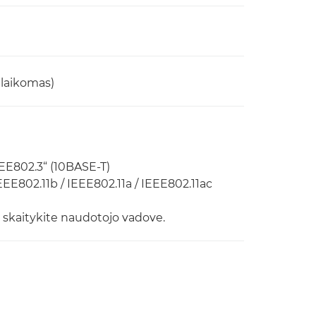
alaikomas)
EEE802.3“ (10BASE-T)
IEEE802.11b / IEEE802.11a / IEEE802.11ac
AN, skaitykite naudotojo vadove.