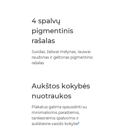
4 spalvų
pigmentinis
rašalas
Juodas, žalsvai mėlynas, rausvai
raudonas ir geltonas pigmentinis
rašalas
Aukštos kokybės
nuotraukos
Plakatus galima spausdinti su
minimaliomis paraštėmis,
tankesnėmis spalvomis ir
1
aukštesne vaizdo kokybe