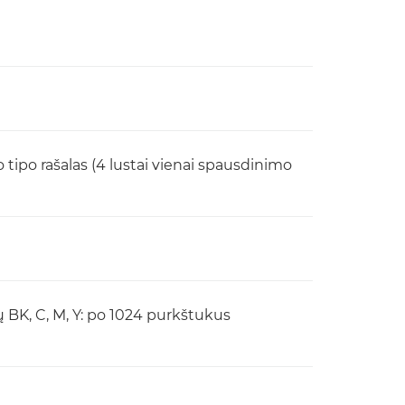
tipo rašalas (4 lustai vienai spausdinimo
ų BK, C, M, Y: po 1024 purkštukus