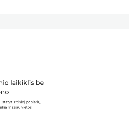
nio laikiklis be
eno
įstatyti ritininį popierių,
eikia mažiau vietos