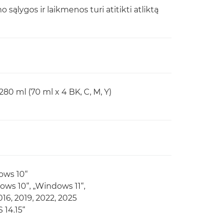
ąlygos ir laikmenos turi atitikti atliktą
80 ml (70 ml x 4 BK, C, M, Y)
ows 10“
ows 10“, „Windows 11“,
16, 2019, 2022, 2025
 14.15“