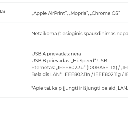
lai
„Apple AirPrint“, „Mopria“, „Chrome OS“
Netaikoma (tiesioginis spausdinimas nep
USB A prievadas: nėra
USB B prievadas: „Hi-Speed“ USB
Eternetas: „IEEE802.3u“ (100BASE-TX) / „I
Belaidis LAN*: IEEE802.11n / IEEE802.11g / 
*Apie tai, kaip įjungti ir išjungti belaidį L