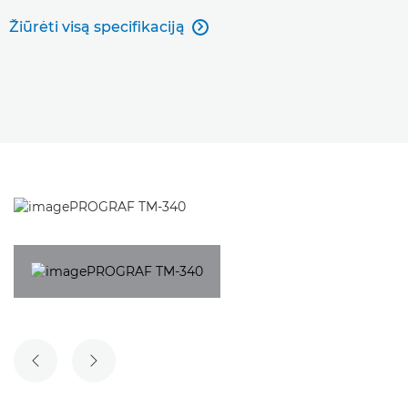
Žiūrėti visą specifikaciją

ANKSTESNĖ SKAIDRĖ
KITA SKAIDRĖ