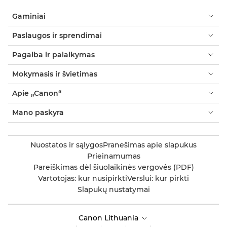
Gaminiai
Paslaugos ir sprendimai
Pagalba ir palaikymas
Mokymasis ir švietimas
Apie „Canon“
Mano paskyra
Nuostatos ir sąlygos
Pranešimas apie slapukus
Prieinamumas
Pareiškimas dėl šiuolaikinės vergovės (PDF)
Vartotojas: kur nusipirkti
Verslui: kur pirkti
Slapukų nustatymai
Canon Lithuania