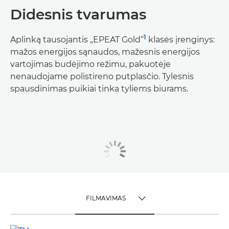
Didesnis tvarumas
1
Aplinką tausojantis „EPEAT Gold“
klasės įrenginys:
mažos energijos sąnaudos, mažesnis energijos
vartojimas budėjimo režimu, pakuotėje
nenaudojame polistireno putplasčio. Tylesnis
spausdinimas puikiai tinka tyliems biurams.
FILMAVIMAS
TOGGLE MENU