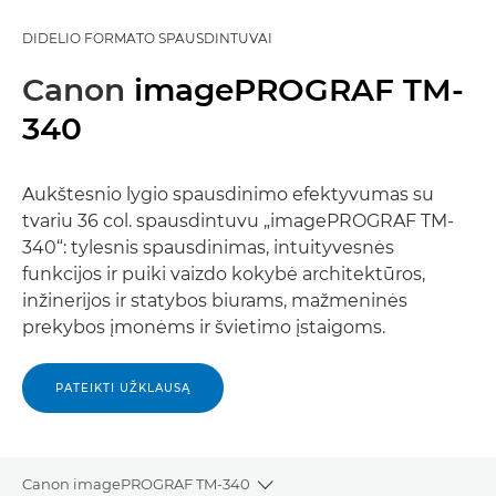
DIDELIO FORMATO SPAUSDINTUVAI
Canon
imagePROGRAF TM-
340
Aukštesnio lygio spausdinimo efektyvumas su
tvariu 36 col. spausdintuvu „imagePROGRAF TM-
340“: tylesnis spausdinimas, intuityvesnės
funkcijos ir puiki vaizdo kokybė architektūros,
inžinerijos ir statybos biurams, mažmeninės
prekybos įmonėms ir švietimo įstaigoms.
PATEIKTI UŽKLAUSĄ
Canon imagePROGRAF TM-340
Toggle breadcrumbs