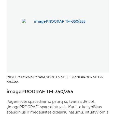
DIDELIO FORMATO SPAUSDINTUVAI
|
IMAGEPROGRAF TM-
D
350/355
i
imagePROGRAF TM-350/355
A
Pagerinkite spausdinimo patirtį su tvariais 36 col.
d
„imagePROGRAF“ spausdintuvais. Kurkite kokybiškus
in
spaudinius ir mėgaukitės didesniu našumu, intuityviomis
i