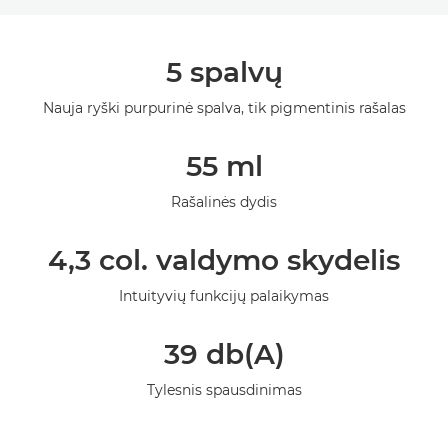
Bendrieji duomenys
5 spalvų
Specifikacijos
Nauja ryški purpurinė spalva, tik pigmentinis rašalas
Galerija
55 ml
Rašalinės dydis
4,3 col. valdymo skydelis
Intuityvių funkcijų palaikymas
39 db(A)
Tylesnis spausdinimas