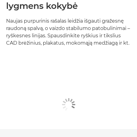
lygmens kokybė
Naujas purpurinis rašalas leidžia išgauti gražesnę
raudoną spalvą, o vaizdo stabilumo patobulinimai –
ryškesnes linijas. Spausdinkite ryškius ir tikslius
CAD brėžinius, plakatus, mokomąją medžiagą ir kt.