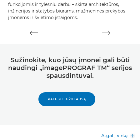
funkcijomis ir tylesniu darbu – skirta architektūros,
inžinerijos ir statybos biurams, mažmeninės prekybos
įmonėms ir švietimo įstaigoms.
Sužinokite, kuo jūsų įmonei gali būti
naudingi „imagePROGRAF TM“ serijos
spausdintuvai.
PATEIKTI UŽKLAUSĄ
Atgal į viršų