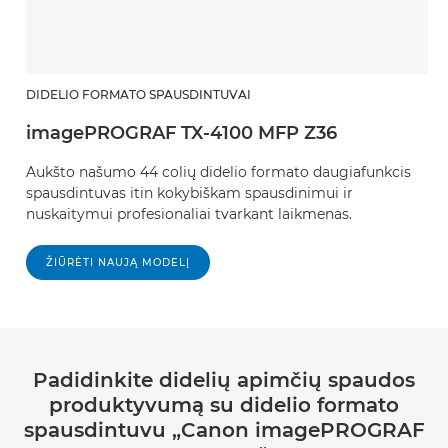
DIDELIO FORMATO SPAUSDINTUVAI
imagePROGRAF TX-4100 MFP Z36
Aukšto našumo 44 colių didelio formato daugiafunkcis
spausdintuvas itin kokybiškam spausdinimui ir
nuskaitymui profesionaliai tvarkant laikmenas.
ŽIŪRĖTI NAUJĄ MODELĮ
Padidinkite didelių apimčių spaudos
produktyvumą su didelio formato
spausdintuvu „Canon imagePROGRAF