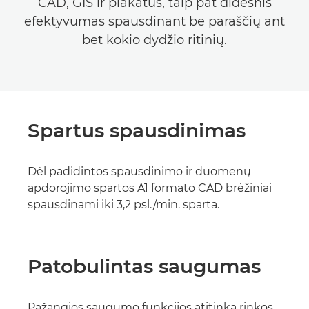
CAD, GIS ir plakatus, taip pat didesnis
efektyvumas spausdinant be paraščių ant
bet kokio dydžio ritinių.
Spartus spausdinimas
Dėl padidintos spausdinimo ir duomenų
apdorojimo spartos A1 formato CAD brėžiniai
spausdinami iki 3,2 psl./min. sparta.
Patobulintas saugumas
Pažangios saugumo funkcijos atitinka rinkos