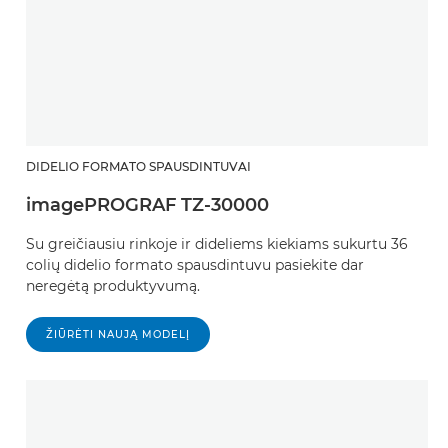
DIDELIO FORMATO SPAUSDINTUVAI
imagePROGRAF TZ-30000
Su greičiausiu rinkoje ir dideliems kiekiams sukurtu 36
colių didelio formato spausdintuvu pasiekite dar
neregėtą produktyvumą.
ŽIŪRĖTI NAUJĄ MODELĮ