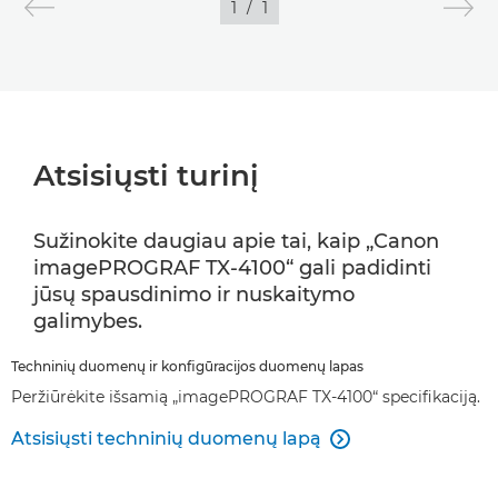
1
/
1
VAIZDAI
Atsisiųsti turinį
Sužinokite daugiau apie tai, kaip „Canon
imagePROGRAF TX-4100“ gali padidinti
jūsų spausdinimo ir nuskaitymo
galimybes.
Techninių duomenų ir konfigūracijos duomenų lapas
Peržiūrėkite išsamią „imagePROGRAF TX-4100“ specifikaciją.
Atsisiųsti techninių duomenų lapą
