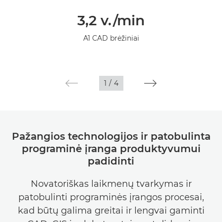
Bendrieji duomenys
3,2 v./min
Specifikacijos
A1 CAD brėžiniai
Galerija
1
/
4
Pažangios technologijos ir patobulinta
programinė įranga produktyvumui
padidinti
Novatoriškas laikmenų tvarkymas ir
patobulinti programinės įrangos procesai,
kad būtų galima greitai ir lengvai gaminti