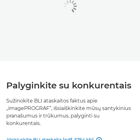
Palyginkite su konkurentais
Sužinokite BLI ataskaitos faktus apie
„imagePROGRAF“, išsiaiškinkite mūsų santykinius
pranašumus ir trūkumus, palyginti su
konkurentais.
Atsisiųskite BLI ataskaitą [pdf, 5764 kb]