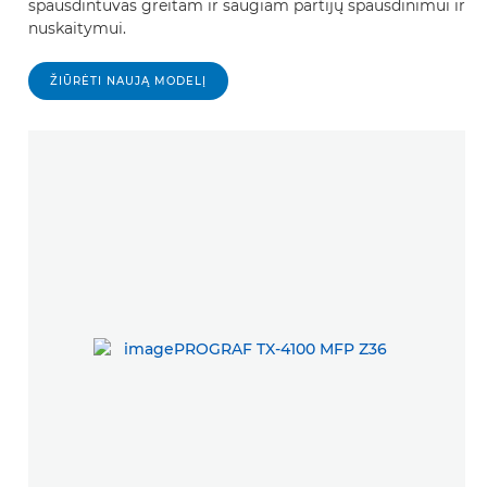
spausdintuvas greitam ir saugiam partijų spausdinimui ir
nuskaitymui.
ŽIŪRĖTI NAUJĄ MODELĮ