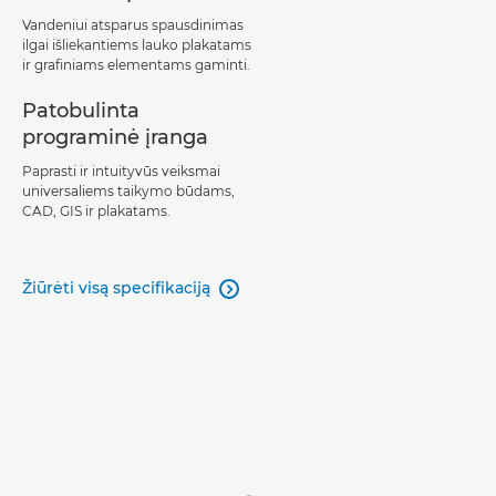
Vandeniui atsparus spausdinimas
ilgai išliekantiems lauko plakatams
ir grafiniams elementams gaminti.
Patobulinta
programinė įranga
Paprasti ir intuityvūs veiksmai
universaliems taikymo būdams,
CAD, GIS ir plakatams.
Žiūrėti visą specifikaciją
