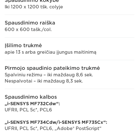
Spausdinimo kokybė
Iki 1200 x 1200 tšk. colyje
Spausdinimo raiška
600 x 600 tašk./col.
Įšilimo trukmė
apie 13 s arba greičiau įjungus maitinimą
Pirmojo spaudinio pateikimo trukmė
Spalviniu režimu – iki maždaug 8,6 sek.
Nespalvotai – iki maždaug 8,3 sek.
Spausdinimo kalbos
„i-SENSYS MF732Cdw“:
UFRII, PCL 5c*, PCL6
„i-SENSYS MF734Cdw/i-SENSYS MF735Cx“:
UFRII, PCL 5c*, PCL6, „Adobe® PostScript“