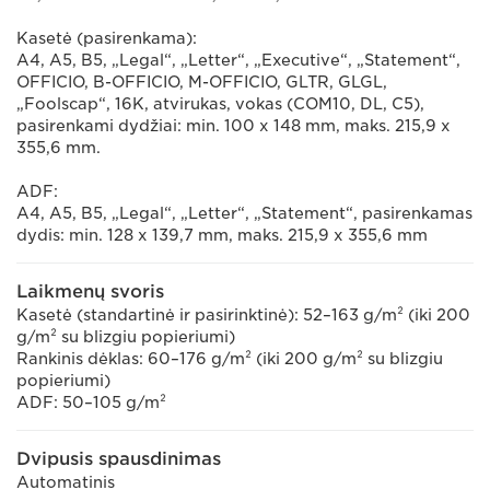
Kasetė (pasirenkama):
A4, A5, B5, „Legal“, „Letter“, „Executive“, „Statement“,
OFFICIO, B-OFFICIO, M-OFFICIO, GLTR, GLGL,
„Foolscap“, 16K, atvirukas, vokas (COM10, DL, C5),
pasirenkami dydžiai: min. 100 x 148 mm, maks. 215,9 x
355,6 mm.
ADF:
A4, A5, B5, „Legal“, „Letter“, „Statement“, pasirenkamas
dydis: min. 128 x 139,7 mm, maks. 215,9 x 355,6 mm
Laikmenų svoris
Kasetė (standartinė ir pasirinktinė): 52–163 g/m² (iki 200
g/m² su blizgiu popieriumi)
Rankinis dėklas: 60–176 g/m² (iki 200 g/m² su blizgiu
popieriumi)
ADF: 50–105 g/m²
Dvipusis spausdinimas
Automatinis