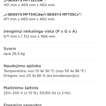
„i-SENSYS MF732Cdw“:
451 mm x 469 mm x 460 mm
„i-SENSYS MF734Cdw/i-SENSYS MF735Cx“:
471 mm x 469 mm x 460 mm
Įrengimui reikalinga vieta (P x G x A)
671 mm x 1 312 mm x 966 mm
Svoris
apie 26,5 kg
Naudojimo aplinka
Temperatūra: nuo 10 iki 30 ºC (nuo 50 iki 86 ºF)
Drėgnis: nuo 20 iki 80 % (be kondensacijos)
Maitinimo šaltinis
220–240 V (± 10 %), 50/60 Hz (± 2 Hz)
Energijos sąnaudos