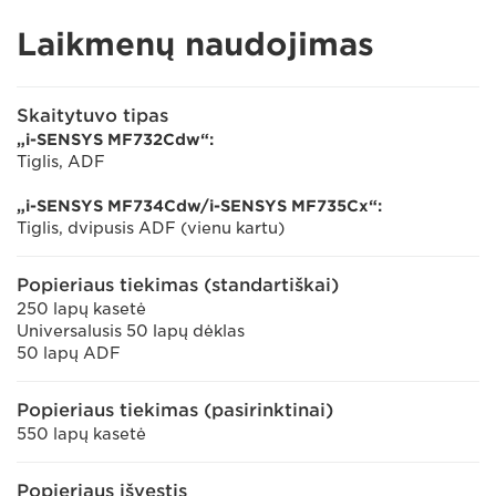
Laikmenų naudojimas
Skaitytuvo tipas
„i-SENSYS MF732Cdw“:
Tiglis, ADF
„i-SENSYS MF734Cdw/i-SENSYS MF735Cx“:
Tiglis, dvipusis ADF (vienu kartu)
Popieriaus tiekimas (standartiškai)
250 lapų kasetė
Universalusis 50 lapų dėklas
50 lapų ADF
Popieriaus tiekimas (pasirinktinai)
550 lapų kasetė
Popieriaus išvestis