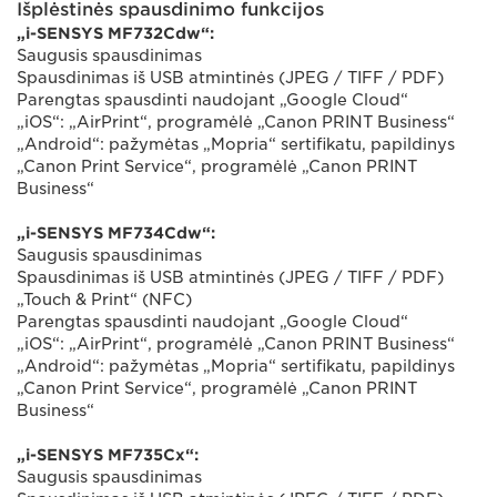
Išplėstinės spausdinimo funkcijos
„i-SENSYS MF732Cdw“:
Saugusis spausdinimas
Spausdinimas iš USB atmintinės (JPEG / TIFF / PDF)
Parengtas spausdinti naudojant „Google Cloud“
„iOS“: „AirPrint“, programėlė „Canon PRINT Business“
„Android“: pažymėtas „Mopria“ sertifikatu, papildinys
„Canon Print Service“, programėlė „Canon PRINT
Business“
„i-SENSYS MF734Cdw“:
Saugusis spausdinimas
Spausdinimas iš USB atmintinės (JPEG / TIFF / PDF)
„Touch & Print“ (NFC)
Parengtas spausdinti naudojant „Google Cloud“
„iOS“: „AirPrint“, programėlė „Canon PRINT Business“
„Android“: pažymėtas „Mopria“ sertifikatu, papildinys
„Canon Print Service“, programėlė „Canon PRINT
Business“
„i-SENSYS MF735Cx“:
Saugusis spausdinimas