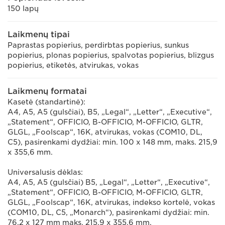
150 lapų
Laikmenų tipai
Paprastas popierius, perdirbtas popierius, sunkus
popierius, plonas popierius, spalvotas popierius, blizgus
popierius, etiketės, atvirukas, vokas
Laikmenų formatai
Kasetė (standartinė):
A4, A5, A5 (gulsčiai), B5, „Legal“, „Letter“, „Executive“,
„Statement“, OFFICIO, B-OFFICIO, M-OFFICIO, GLTR,
GLGL, „Foolscap“, 16K, atvirukas, vokas (COM10, DL,
C5), pasirenkami dydžiai: min. 100 x 148 mm, maks. 215,9
x 355,6 mm.
Universalusis dėklas:
A4, A5, A5 (gulsčiai) B5, „Legal“, „Letter“, „Executive“,
„Statement“, OFFICIO, B-OFFICIO, M-OFFICIO, GLTR,
GLGL, „Foolscap“, 16K, atvirukas, indekso kortelė, vokas
(COM10, DL, C5, „Monarch“), pasirenkami dydžiai: min.
76,2 x 127 mm maks. 215,9 x 355,6 mm.