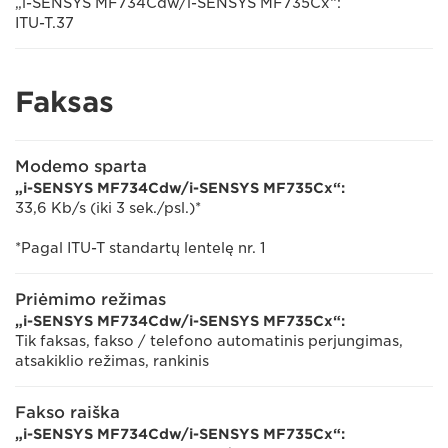
„i-SENSYS MF734Cdw/i-SENSYS MF735Cx“:
ITU-T.37
Faksas
Modemo sparta
„i-SENSYS MF734Cdw/i-SENSYS MF735Cx“:
33,6 Kb/s (iki 3 sek./psl.)*
*Pagal ITU-T standartų lentelę nr. 1
Priėmimo režimas
„i-SENSYS MF734Cdw/i-SENSYS MF735Cx“:
Tik faksas, fakso / telefono automatinis perjungimas,
atsakiklio režimas, rankinis
Fakso raiška
„i-SENSYS MF734Cdw/i-SENSYS MF735Cx“: