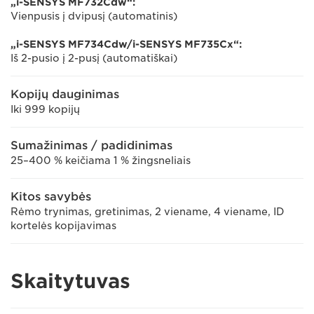
„i-SENSYS MF732Cdw“:
Vienpusis į dvipusį (automatinis)
„i-SENSYS MF734Cdw/i-SENSYS MF735Cx“:
Iš 2-pusio į 2-pusį (automatiškai)
Kopijų dauginimas
Iki 999 kopijų
Sumažinimas / padidinimas
25–400 % keičiama 1 % žingsneliais
Kitos savybės
Rėmo trynimas, gretinimas, 2 viename, 4 viename, ID
kortelės kopijavimas
Skaitytuvas