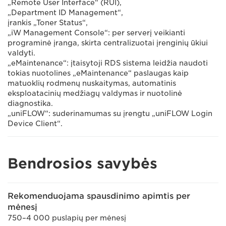
„Remote User Interface“ (RUI),
„Department ID Management“,
įrankis „Toner Status“,
„iW Management Console“: per serverį veikianti
programinė įranga, skirta centralizuotai įrenginių ūkiui
valdyti.
„eMaintenance“: įtaisytoji RDS sistema leidžia naudoti
tokias nuotolines „eMaintenance“ paslaugas kaip
matuoklių rodmenų nuskaitymas, automatinis
eksploatacinių medžiagų valdymas ir nuotolinė
diagnostika.
„uniFLOW“: suderinamumas su įrengtu „uniFLOW Login
Device Client“.
Bendrosios savybės
Rekomenduojama spausdinimo apimtis per
mėnesį
750–4 000 puslapių per mėnesį