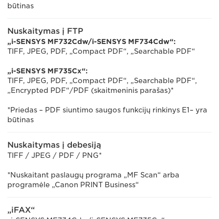
būtinas
Nuskaitymas į FTP
„i-SENSYS MF732Cdw/i-SENSYS MF734Cdw“:
TIFF, JPEG, PDF, „Compact PDF“, „Searchable PDF“
„i-SENSYS MF735Cx“:
TIFF, JPEG, PDF, „Compact PDF“, „Searchable PDF“,
„Encrypted PDF“/PDF (skaitmeninis parašas)*
*Priedas – PDF siuntimo saugos funkcijų rinkinys E1– yra
būtinas
Nuskaitymas į debesiją
TIFF / JPEG / PDF / PNG*
*Nuskaitant paslaugų programa „MF Scan“ arba
programėle „Canon PRINT Business“
„iFAX“