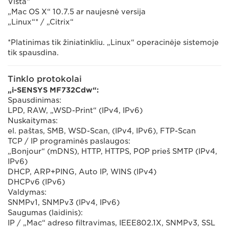
Vista“
„Mac OS X“ 10.7.5 ar naujesnė versija
„Linux“* / „Citrix“
*Platinimas tik žiniatinkliu. „Linux“ operacinėje sistemoje
tik spausdina.
Tinklo protokolai
„i-SENSYS MF732Cdw“:
Spausdinimas:
LPD, RAW, „WSD-Print“ (IPv4, IPv6)
Nuskaitymas:
el. paštas, SMB, WSD-Scan, (IPv4, IPv6), FTP-Scan
TCP / IP programinės paslaugos:
„Bonjour“ (mDNS), HTTP, HTTPS, POP prieš SMTP (IPv4,
IPv6)
DHCP, ARP+PING, Auto IP, WINS (IPv4)
DHCPv6 (IPv6)
Valdymas:
SNMPv1, SNMPv3 (IPv4, IPv6)
Saugumas (laidinis):
IP / „Mac“ adreso filtravimas, IEEE802.1X, SNMPv3, SSL