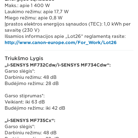
Maks.: apie 1 400 W
Laukimo režimu: apie 17,7 W
Miego režimu: apie 0,8 W
Įprastos elektros energijos sąnaudos (TEC): 1,0 kWh per
savaitę (230 V)
Išsamios informacijos apie „Lot26“ reglamentą rasite:
http://www.canon-europe.com/For_Work/Lot26
Triukšmo Lygis
„i-SENSYS MF732Cdw/i-SENSYS MF734Cdw“:
Garso slėgis*:
Darbiniu režimu: 48 dB
Budėjimo režimu: 28 dB
Garso stiprumas*:
Veikiant: iki 63 dB
Budėjimo režimu: iki 42 dB
„i-SENSYS MF735Cx“:
Garso slėgis*:
Darbiniu režimu: 48 dB