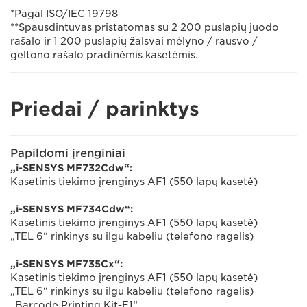
*Pagal ISO/IEC 19798
**Spausdintuvas pristatomas su 2 200 puslapių juodo
rašalo ir 1 200 puslapių žalsvai mėlyno / rausvo /
geltono rašalo pradinėmis kasetėmis.
Priedai / parinktys
Papildomi įrenginiai
„i-SENSYS MF732Cdw“:
Kasetinis tiekimo įrenginys AF1 (550 lapų kasetė)
„i-SENSYS MF734Cdw“:
Kasetinis tiekimo įrenginys AF1 (550 lapų kasetė)
„TEL 6“ rinkinys su ilgu kabeliu (telefono ragelis)
„i-SENSYS MF735Cx“:
Kasetinis tiekimo įrenginys AF1 (550 lapų kasetė)
„TEL 6“ rinkinys su ilgu kabeliu (telefono ragelis)
„Barcode Printing Kit-E1“