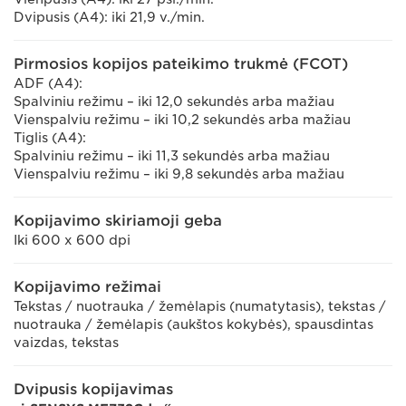
Dvipusis (A4): iki 21,9 v./min.
Pirmosios kopijos pateikimo trukmė (FCOT)
ADF (A4):
Spalviniu režimu – iki 12,0 sekundės arba mažiau
Vienspalviu režimu – iki 10,2 sekundės arba mažiau
Tiglis (A4):
Spalviniu režimu – iki 11,3 sekundės arba mažiau
Vienspalviu režimu – iki 9,8 sekundės arba mažiau
Kopijavimo skiriamoji geba
Iki 600 x 600 dpi
Kopijavimo režimai
Tekstas / nuotrauka / žemėlapis (numatytasis), tekstas /
nuotrauka / žemėlapis (aukštos kokybės), spausdintas
vaizdas, tekstas
Dvipusis kopijavimas