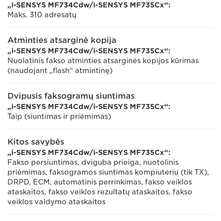
„i-SENSYS MF734Cdw/i-SENSYS MF735Cx“:
Maks. 310 adresatų
Atminties atsarginė kopija
„i-SENSYS MF734Cdw/i-SENSYS MF735Cx“:
Nuolatinis fakso atminties atsarginės kopijos kūrimas
(naudojant „flash“ atmintinę)
Dvipusis faksogramų siuntimas
„i-SENSYS MF734Cdw/i-SENSYS MF735Cx“:
Taip (siuntimas ir priėmimas)
Kitos savybės
„i-SENSYS MF734Cdw/i-SENSYS MF735Cx“:
Fakso persiuntimas, dviguba prieiga, nuotolinis
priėmimas, faksogramos siuntimas kompiuteriu (tik TX),
DRPD, ECM, automatinis perrinkimas, fakso veiklos
ataskaitos, fakso veiklos rezultatų ataskaitos, fakso
veiklos valdymo ataskaitos