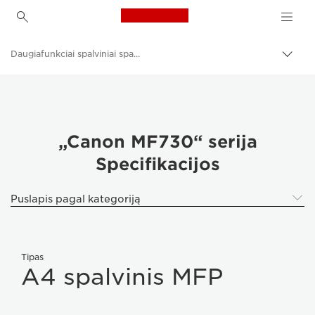
Canon Logo, back to h
Daugiafunkciai spalviniai spausdintuvai
Perju
lanky
Canon
kelią
Sprendimai ir paslaugos
Gaminiai verslui
„Canon MF730“ serija
Specifikacijos
Verslo spausdintuvai ir fakso aparatai
Daugiafunkciai spausdintuvai – spausdintuvai „viskas viename“
Puslapis pagal kategoriją
Tipas
A4 spalvinis MFP