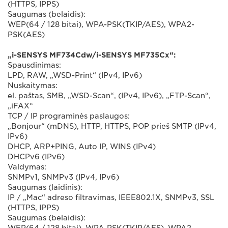
(HTTPS, IPPS)
Saugumas (belaidis):
WEP(64 / 128 bitai), WPA-PSK(TKIP/AES), WPA2-
PSK(AES)
„i-SENSYS MF734Cdw/i-SENSYS MF735Cx“:
Spausdinimas:
LPD, RAW, „WSD-Print“ (IPv4, IPv6)
Nuskaitymas:
el. paštas, SMB, „WSD-Scan“, (IPv4, IPv6), „FTP-Scan“,
„iFAX“
TCP / IP programinės paslaugos:
„Bonjour“ (mDNS), HTTP, HTTPS, POP prieš SMTP (IPv4,
IPv6)
DHCP, ARP+PING, Auto IP, WINS (IPv4)
DHCPv6 (IPv6)
Valdymas:
SNMPv1, SNMPv3 (IPv4, IPv6)
Saugumas (laidinis):
IP / „Mac“ adreso filtravimas, IEEE802.1X, SNMPv3, SSL
(HTTPS, IPPS)
Saugumas (belaidis):