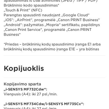
Spausdinimas iš USB atmintinės (JPEG / TIFF / PDF)
Brūkšninio kodo spausdinimas*
„Touch & Print“ (NFC)
Parengtas spausdinti naudojant „Google Cloud“
„iOS“: „AirPrint“, programėlė „Canon PRINT Business“
„Android“: pažymėtas „Mopria“ sertifikatu, papildinys
„Canon Print Service“, programėlė „Canon PRINT
Business“
*Priedas – brūkšninių kodų spausdinimo įranga E1 arba
brūkšninių kodų spausdinimo įranga E1E – yra būtinas
Kopijuoklis
Kopijavimo sparta
„i-SENSYS MF732Cdw“:
Vienpusis (A4): iki 27 psl./min.
„i-SENSYS MF734Cdw/i-SENSYS MF735Cx“:
Vienpusis (A4): iki 27 psl./min.