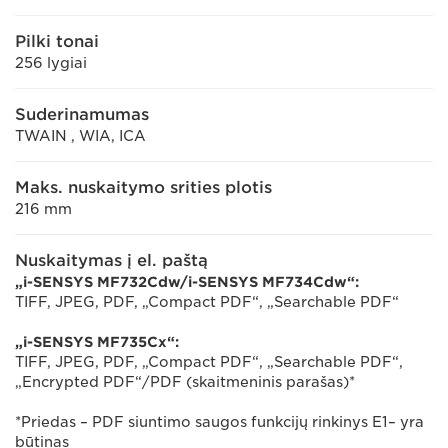
Pilki tonai
256 lygiai
Suderinamumas
TWAIN , WIA, ICA
Maks. nuskaitymo srities plotis
216 mm
Nuskaitymas į el. paštą
„i-SENSYS MF732Cdw/i-SENSYS MF734Cdw“:
TIFF, JPEG, PDF, „Compact PDF“, „Searchable PDF“
„i-SENSYS MF735Cx“:
TIFF, JPEG, PDF, „Compact PDF“, „Searchable PDF“,
„Encrypted PDF“/PDF (skaitmeninis parašas)*
*Priedas – PDF siuntimo saugos funkcijų rinkinys E1– yra
būtinas