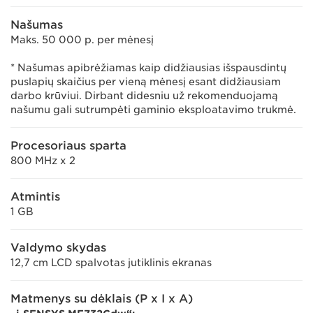
Našumas
Maks. 50 000 p. per mėnesį
* Našumas apibrėžiamas kaip didžiausias išspausdintų
puslapių skaičius per vieną mėnesį esant didžiausiam
darbo krūviui. Dirbant didesniu už rekomenduojamą
našumu gali sutrumpėti gaminio eksploatavimo trukmė.
Procesoriaus sparta
800 MHz x 2
Atmintis
1 GB
Valdymo skydas
12,7 cm LCD spalvotas jutiklinis ekranas
Matmenys su dėklais (P x I x A)