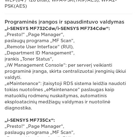
WEP(64 / 128 bitai), WPA-PSK(TKIP/AES), WPA2-
PSK(AES)
Programinės įrangos ir spausdintuvo valdymas
„i-SENSYS MF732Cdw/i-SENSYS MF734Cdw“:
„Presto!“ „Page Manager“,
paslaugų programa „MF Scan“,
„Remote User Interface“ (RUI),
„Department ID Management“,
įrankis „Toner Status“,
„iW Management Console“: per serverį veikianti
programinė įranga, skirta centralizuotai įrenginių ūkiui
valdyti.
„eMaintenance“: įtaisytoji RDS sistema leidžia naudoti
tokias nuotolines „eMaintenance“ paslaugas kaip
matuoklių rodmenų nuskaitymas, automatinis
eksploatacinių medžiagų valdymas ir nuotolinė
diagnostika.
„i-SENSYS MF735Cx“:
„Presto!“ „Page Manager“,
paslaugų programa „MF Scan“,