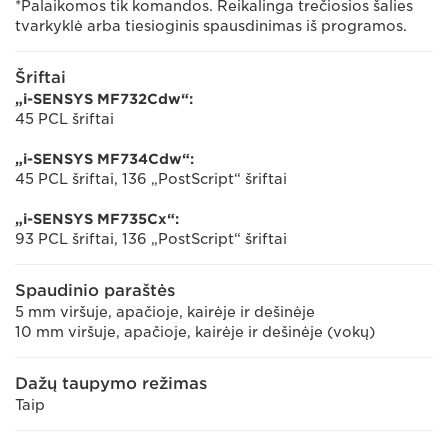
*Palaikomos tik komandos. Reikalinga trečiosios šalies
tvarkyklė arba tiesioginis spausdinimas iš programos.
Šriftai
„i-SENSYS MF732Cdw“:
45 PCL šriftai
„i-SENSYS MF734Cdw“:
45 PCL šriftai, 136 „PostScript“ šriftai
„i-SENSYS MF735Cx“:
93 PCL šriftai, 136 „PostScript“ šriftai
Spaudinio paraštės
5 mm viršuje, apačioje, kairėje ir dešinėje
10 mm viršuje, apačioje, kairėje ir dešinėje (vokų)
Dažų taupymo režimas
Taip