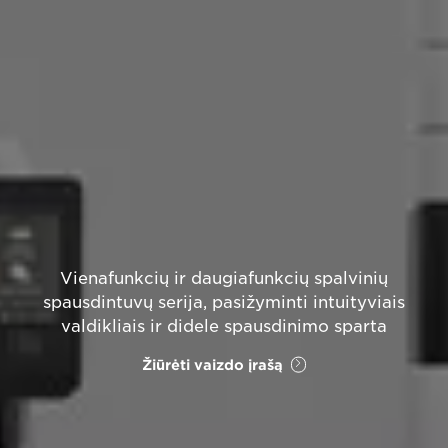
Vienafunkcių ir daugiafunkcių spalvinių
spausdintuvų serija, pasižyminti intuityviais
valdikliais ir didele spausdinimo sparta
Žiūrėti vaizdo įrašą