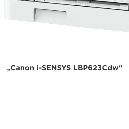
„Canon i-SENSYS LBP623Cdw“
Aukštesnio lygio spausdinimas mažoms ir vidutinėms
įmonėms su „Canon i-SENSYS LBP623Cdw“ – ypač
patikimu, paprastai naudojamu kompaktišku spalviniu
spausdintuvu, kuriame dvipusis spausdinimas yra
standartinė funkcija.
Techniniai duomenys