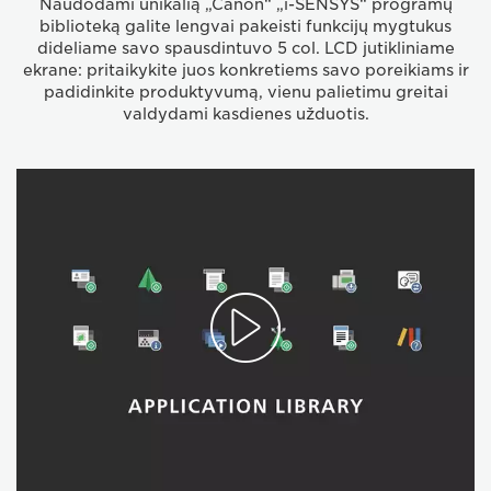
Naudodami unikalią „Canon“ „i-SENSYS“ programų
biblioteką galite lengvai pakeisti funkcijų mygtukus
dideliame savo spausdintuvo 5 col. LCD jutikliniame
ekrane: pritaikykite juos konkretiems savo poreikiams ir
padidinkite produktyvumą, vienu palietimu greitai
valdydami kasdienes užduotis.