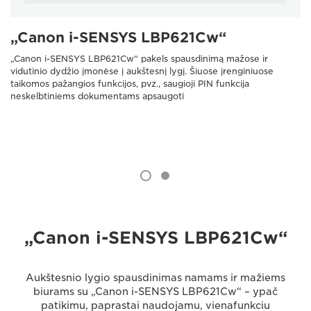
„Canon i-SENSYS LBP621Cw“
„Canon i-SENSYS LBP621Cw“ pakels spausdinimą mažose ir
vidutinio dydžio įmonėse į aukštesnį lygį. Šiuose įrenginiuose
taikomos pažangios funkcijos, pvz., saugioji PIN funkcija
neskelbtiniems dokumentams apsaugoti
„Canon i-SENSYS LBP621Cw“
Aukštesnio lygio spausdinimas namams ir mažiems
biurams su „Canon i-SENSYS LBP621Cw“ – ypač
patikimu, paprastai naudojamu, vienafunkciu