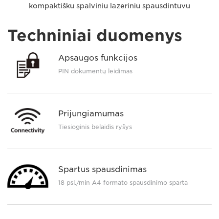
kompaktišku spalviniu lazeriniu spausdintuvu
Techniniai duomenys
Apsaugos funkcijos
PIN dokumentų leidimas
Prijungiamumas
Tiesioginis belaidis ryšys
Spartus spausdinimas
18 psl./min A4 formato spausdinimo sparta