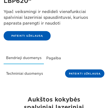
LBP620“
Ypač veiksmingi ir nedideli vienafunkciai
spalviniai lazeriniai spausdintuvai, kuriuos
paprasta parengti ir naudoti
PATEIKTI UŽKLAUSĄ
Bendrieji duomenys
Pagalba
Techniniai duomenys
PATEIKTI UŽKLAUSĄ
Aukštos kokybės
spalviniai lazeriniai