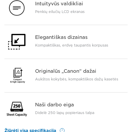
Intuityvūs valdikliai
Penkių eilučių LCD ekranas
Elegantiškas dizainas
Kompaktiškas, erdvę taupantis korpusas
Originalūs „Canon“ dažai
Aukštos kokybės, kompaktiškos dažų kasetės
Naši darbo eiga
Didelė 250 lapų popieriaus talpa
Žiūrėti visą specifikaciją