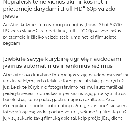
Nepraleiskite nė vienos akimirkos net ir
prietemoje darydami „Full HD“ 60p vaizdo
įrašus
Aukštos kokybės filmavimui parengtas „PowerShot SX710
HS“ daro sklandžius ir detalius „Full HD“ 60p vaizdo įrašus
prietemoje ir išlaiko vaizdo stabilumą net jei filmuojate
bėgdami.
Įžiebkite savyje kūrybinę ugnelę naudodami
įvairius automatinius ir rankinius režimus
Atraskite savo kūrybinę fotografijos viziją naudodami visiškai
rankinį valdymą arba leiskite fotoaparatui viską padaryti už
jus. Leiskite kūrybinio fotografavimo režimui automatiškai
padaryti šešias nuotraukas ir penkioms iš jų pritaikyti filtrus
bei efektus, kurie padės gauti smagius rezultatus. Arba
išmėginkite hibridinį automatinį režimą, kuris prieš kiekvieną
fotografuojamą kadrą padaro keturių sekundžių filmuką ir iš
jų visų sukuria žavų filmuką apie tai, kaip praėjo jūsų diena.