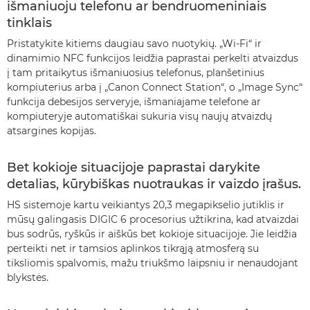
išmaniuoju telefonu ar bendruomeniniais
tinklais
Pristatykite kitiems daugiau savo nuotykių. „Wi-Fi“ ir
dinamimio NFC funkcijos leidžia paprastai perkelti atvaizdus
į tam pritaikytus išmaniuosius telefonus, planšetinius
kompiuterius arba į „Canon Connect Station“, o „Image Sync“
funkcija debesijos serveryje, išmaniajame telefone ar
kompiuteryje automatiškai sukuria visų naujų atvaizdų
atsargines kopijas.
Bet kokioje situacijoje paprastai darykite
detalias, kūrybiškas nuotraukas ir vaizdo įrašus.
HS sistemoje kartu veikiantys 20,3 megapikselio jutiklis ir
mūsų galingasis DIGIC 6 procesorius užtikrina, kad atvaizdai
bus sodrūs, ryškūs ir aiškūs bet kokioje situacijoje. Jie leidžia
perteikti net ir tamsios aplinkos tikrąją atmosferą su
tiksliomis spalvomis, mažu triukšmo laipsniu ir nenaudojant
blykstės.