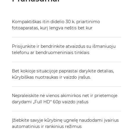
Kompaktiškas itin didelio 30 k. priartinimo
fotoaparatas, kurį lengva neštis bet kur
Prisijunkite ir bendrinkite atvaizdus su išmaniuoju
telefonu ar bendruomeniniais tinklais
Bet kokioje situacijoje paprastai darykite detalias,
kūrybiškas nuotraukas ir vaizdo įrašus.
Nepraleiskite nė vienos akimirkos net ir prietemoje
darydami „Full HD“ 60p vaizdo įrašus
Įžiebkite savyje kūrybinę ugnelę naudodami įvairius
automatinius ir rankinius režimus