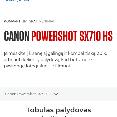
KOMPAKTINIAI SKAITMENINIAI
CANON
POWERSHOT SX710 HS
Įsimeskite į kišenę šį galingą ir kompaktišką, 30 k.
artinantį kelionių palydovą, kad būtumėte
pasirengę fotografuoti ir filmuoti.
Canon PowerShot SX710 HS
Toggle breadcrumbs
Bendrieji duomenys
Tobulas palydovas