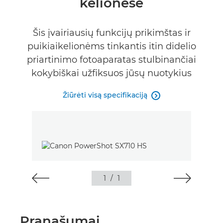
kelionėse
Specifikacijos
Šis įvairiausių funkcijų prikimštas ir
puikiaikelionėms tinkantis itin didelio
priartinimo fotoaparatas stulbinančiai
kokybiškai užfiksuos jūsų nuotykius
Žiūrėti visą specifikaciją

1
/
1
Pranašumai