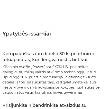
Ypatybės išsamiai
Kompaktiškas itin didelio 30 k. priartinimo
fotoaparatas, kurį lengva neštis bet kur
Kišeninio dydžio „PowerShot SX710 HS“ prikimštas
galingiausių mūsų vaizdo atkūrimo technologijų ir turi
įspūdingą 30 k. priartinimo funkciją, leidžiančią fiksuoti
detales iš toli. Jis sukurtas taip, kad galėtumėte keliauti
neapsikrovę ir daryti aukščiausios kokybės nuotraukas bei
vaizdo įrašus visur, kur tik jus nuves gyvenimas.
Prisijunkite ir bendrinkite atvaizdus su