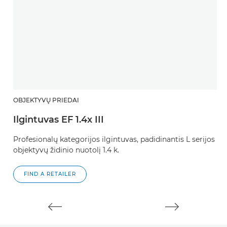
OBJEKTYVŲ PRIEDAI
O
Ilgintuvas EF 1.4x III
I
Profesionalų kategorijos ilgintuvas, padidinantis L serijos
Pr
objektyvų židinio nuotolį 1.4 k.
ob
FIND A RETAILER