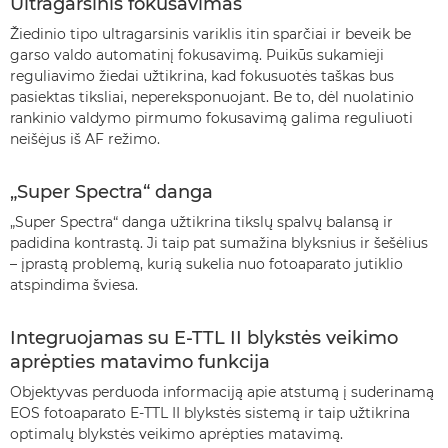
Ultragarsinis fokusavimas
Žiedinio tipo ultragarsinis variklis itin sparčiai ir beveik be
garso valdo automatinį fokusavimą. Puikūs sukamieji
reguliavimo žiedai užtikrina, kad fokusuotės taškas bus
pasiektas tiksliai, nepereksponuojant. Be to, dėl nuolatinio
rankinio valdymo pirmumo fokusavimą galima reguliuoti
neišėjus iš AF režimo.
„Super Spectra“ danga
„Super Spectra“ danga užtikrina tikslų spalvų balansą ir
padidina kontrastą. Ji taip pat sumažina blyksnius ir šešėlius
– įprastą problemą, kurią sukelia nuo fotoaparato jutiklio
atspindima šviesa.
Integruojamas su E-TTL II blykstės veikimo
aprėpties matavimo funkcija
Objektyvas perduoda informaciją apie atstumą į suderinamą
EOS fotoaparato E-TTL II blykstės sistemą ir taip užtikrina
optimalų blykstės veikimo aprėpties matavimą.