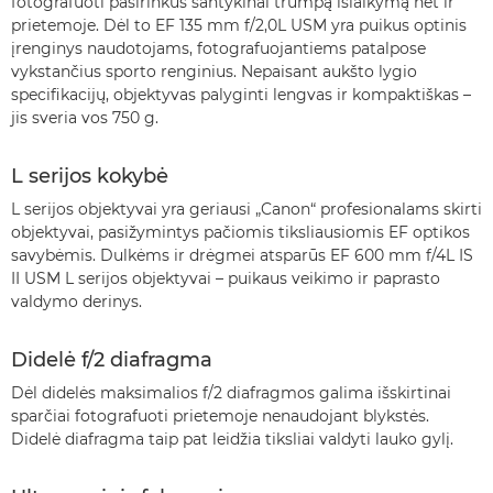
fotografuoti pasirinkus santykinai trumpą išlaikymą net ir
prietemoje. Dėl to EF 135 mm f/2,0L USM yra puikus optinis
įrenginys naudotojams, fotografuojantiems patalpose
vykstančius sporto renginius. Nepaisant aukšto lygio
specifikacijų, objektyvas palyginti lengvas ir kompaktiškas –
jis sveria vos 750 g.
L serijos kokybė
L serijos objektyvai yra geriausi „Canon“ profesionalams skirti
objektyvai, pasižymintys pačiomis tiksliausiomis EF optikos
savybėmis. Dulkėms ir drėgmei atsparūs EF 600 mm f/4L IS
II USM L serijos objektyvai – puikaus veikimo ir paprasto
valdymo derinys.
Didelė f/2 diafragma
Dėl didelės maksimalios f/2 diafragmos galima išskirtinai
sparčiai fotografuoti prietemoje nenaudojant blykstės.
Didelė diafragma taip pat leidžia tiksliai valdyti lauko gylį.