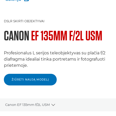
DSLR SKIRTI OBJEKTYVAI
CANON
EF 135MM F/2L USM
Profesionalus L serijos teleobjektyvas su plačia f/2
diafragma idealiai tinka portretams ir fotografuoti
prietemoje.
ŽIŪRĖTI NAUJĄ MODELĮ
Canon EF 135mm f/2L USM
Toggle breadcrumbs