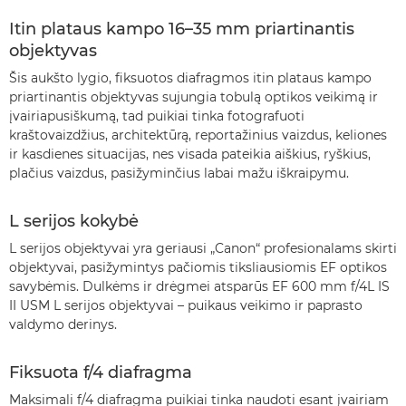
Itin plataus kampo 16–35 mm priartinantis
objektyvas
Šis aukšto lygio, fiksuotos diafragmos itin plataus kampo
priartinantis objektyvas sujungia tobulą optikos veikimą ir
įvairiapusiškumą, tad puikiai tinka fotografuoti
kraštovaizdžius, architektūrą, reportažinius vaizdus, keliones
ir kasdienes situacijas, nes visada pateikia aiškius, ryškius,
plačius vaizdus, pasižyminčius labai mažu iškraipymu.
L serijos kokybė
L serijos objektyvai yra geriausi „Canon“ profesionalams skirti
objektyvai, pasižymintys pačiomis tiksliausiomis EF optikos
savybėmis. Dulkėms ir drėgmei atsparūs EF 600 mm f/4L IS
II USM L serijos objektyvai – puikaus veikimo ir paprasto
valdymo derinys.
Fiksuota f/4 diafragma
Maksimali f/4 diafragma puikiai tinka naudoti esant įvairiam