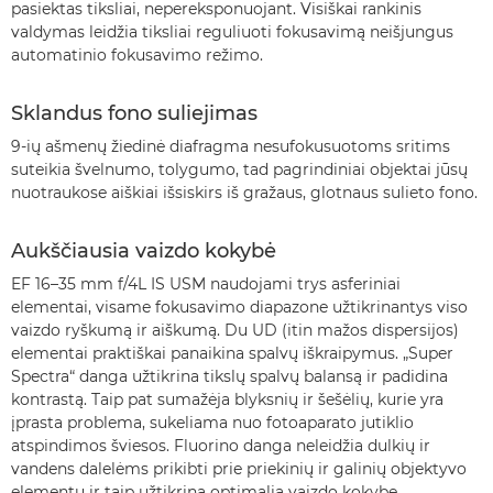
pasiektas tiksliai, nepereksponuojant. Visiškai rankinis
valdymas leidžia tiksliai reguliuoti fokusavimą neišjungus
automatinio fokusavimo režimo.
Sklandus fono suliejimas
9-ių ašmenų žiedinė diafragma nesufokusuotoms sritims
suteikia švelnumo, tolygumo, tad pagrindiniai objektai jūsų
nuotraukose aiškiai išsiskirs iš gražaus, glotnaus sulieto fono.
Aukščiausia vaizdo kokybė
EF 16–35 mm f/4L IS USM naudojami trys asferiniai
elementai, visame fokusavimo diapazone užtikrinantys viso
vaizdo ryškumą ir aiškumą. Du UD (itin mažos dispersijos)
elementai praktiškai panaikina spalvų iškraipymus. „Super
Spectra“ danga užtikrina tikslų spalvų balansą ir padidina
kontrastą. Taip pat sumažėja blyksnių ir šešėlių, kurie yra
įprasta problema, sukeliama nuo fotoaparato jutiklio
atspindimos šviesos. Fluorino danga neleidžia dulkių ir
vandens dalelėms prikibti prie priekinių ir galinių objektyvo
elementų ir taip užtikrina optimalią vaizdo kokybę.