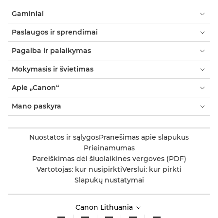
Gaminiai
Paslaugos ir sprendimai
Pagalba ir palaikymas
Mokymasis ir švietimas
Apie „Canon“
Mano paskyra
Nuostatos ir sąlygos
Pranešimas apie slapukus
Prieinamumas
Pareiškimas dėl šiuolaikinės vergovės (PDF)
Vartotojas: kur nusipirkti
Verslui: kur pirkti
Slapukų nustatymai
Canon Lithuania