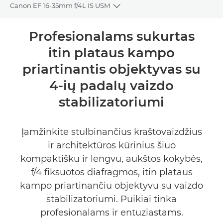
Canon EF 16-35mm f/4L IS USM
Toggle breadcrumbs
Bendrieji duomenys
Profesionalams sukurtas
itin plataus kampo
Specifikacijos
priartinantis objektyvas su
4-ių padalų vaizdo
stabilizatoriumi
Įamžinkite stulbinančius kraštovaizdžius
ir architektūros kūrinius šiuo
kompaktišku ir lengvu, aukštos kokybės,
f/4 fiksuotos diafragmos, itin plataus
kampo priartinančiu objektyvu su vaizdo
stabilizatoriumi. Puikiai tinka
profesionalams ir entuziastams.