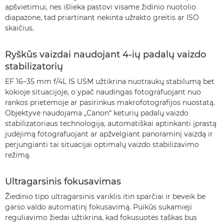
apšvietimui, nes išlieka pastovi visame židinio nuotolio
diapazone, tad priartinant nekinta užrakto greitis ar ISO
skaičius.
Ryškūs vaizdai naudojant 4-ių padalų vaizdo
stabilizatorių
EF 16–35 mm f/4L IS USM užtikrina nuotraukų stabilumą bet
kokioje situacijoje, o ypač naudingas fotografuojant nuo
rankos prietemoje ar pasirinkus makrofotografijos nuostatą.
Objektyve naudojama „Canon“ keturių padalų vaizdo
stabilizatoriaus technologija, automatiškai aptinkanti įprastą
judėjimą fotografuojant ar apžvelgiant panoraminį vaizdą ir
perjungianti tai situacijai optimalų vaizdo stabilizavimo
režimą.
Ultragarsinis fokusavimas
Žiedinio tipo ultragarsinis variklis itin sparčiai ir beveik be
garso valdo automatinį fokusavimą. Puikūs sukamieji
reguliavimo žiedai užtikrina, kad fokusuotės taškas bus