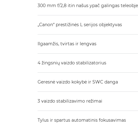
300 mm f/2,8 itin našus ypač galingas teleobj
„Canon“ prestižinės L serijos objektyvas
Ilgaamžis, tvirtas ir lengvas
4 žingsnių vaizdo stabilizatorius
Geresnė vaizdo kokybė ir SWC danga
3 vaizdo stabilizavimo režimai
Tylus ir spartus automatinis fokusavimas