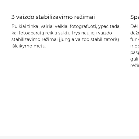
3 vaizdo stabilizavimo režimai
Spa
Puikiai tinka įvairiai veiklai fotografuoti, ypač tada,
Dėl 
kai fotoaparatą reikia sukti. Trys naujieji vaizdo
daž
stabilizavimo režimai įjungia vaizdo stabilizatorių
funk
išlaikymo metu.
ir 
pas
gali
rež