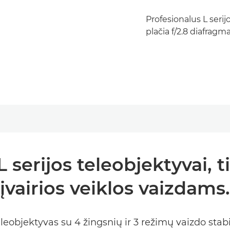
Profesionalus L seri
plačia f/2.8 diafragma
 L serijos teleobjektyvai, 
įvairios veiklos vaizdams.
eleobjektyvas su 4 žingsnių ir 3 režimų vaizdo stabi