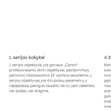
L serijos kokybė
4 ž
L serijos objektyvai yra geriausi „Canon“
Ketu
profesionalams skirti objektyvai, pasižymintys
suku
pačiomis tiksliausiomis EF optikos savybėmis. L
nuot
serijos objektyvas yra itin puikių parametrų ir
gali
nepaprastai patogus naudoti; be to, jam nekenkia
naud
nei dulkės, nei drėgmė.
aut
gali
sta
metu