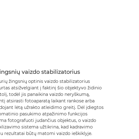
ingsnių vaizdo stabilizatorius
rių žingsnių optinis vaizdo stabilizatorius
rtas atsižvelgiant į faktinį šio objektyvo židinio
olį, todėl jis panaikina vaizdo neryškumą,
ntį atsirasti fotoaparatą laikant rankose arba
ojant lėtą užrakto atleidimo greitį. Dėl įdiegtos
omatinio pasukimo atpažinimo funkcijos
ma fotografuoti judančius objektus, o vaizdo
bilizavimo sistema užtikrina, kad kadravimo
 rezultatai būtų matomi vaizdo ieškiklyje.