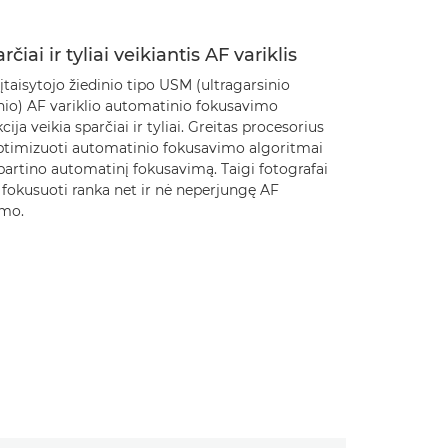
rčiai ir tyliai veikiantis AF variklis
įtaisytojo žiedinio tipo USM (ultragarsinio
nio) AF variklio automatinio fokusavimo
cija veikia sparčiai ir tyliai. Greitas procesorius
optimizuoti automatinio fokusavimo algoritmai
partino automatinį fokusavimą. Taigi fotografai
 fokusuoti ranka net ir nė neperjungę AF
imo.