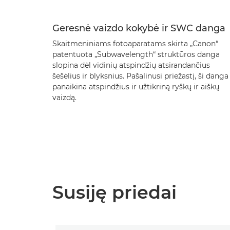
Geresnė vaizdo kokybė ir SWC danga
Skaitmeniniams fotoaparatams skirta „Canon“
patentuota „Subwavelength“ struktūros danga
slopina dėl vidinių atspindžių atsirandančius
šešėlius ir blyksnius. Pašalinusi priežastį, ši danga
panaikina atspindžius ir užtikriną ryškų ir aiškų
vaizdą.
Susiję priedai