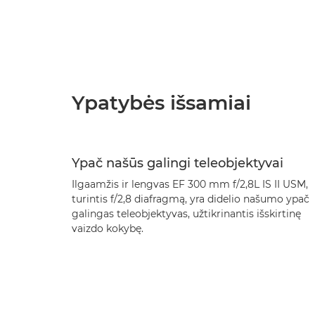
Ypatybės išsamiai
Ypač našūs galingi teleobjektyvai
Ilgaamžis ir lengvas EF 300 mm f/2,8L IS II USM,
turintis f/2,8 diafragmą, yra didelio našumo ypač
galingas teleobjektyvas, užtikrinantis išskirtinę
vaizdo kokybę.