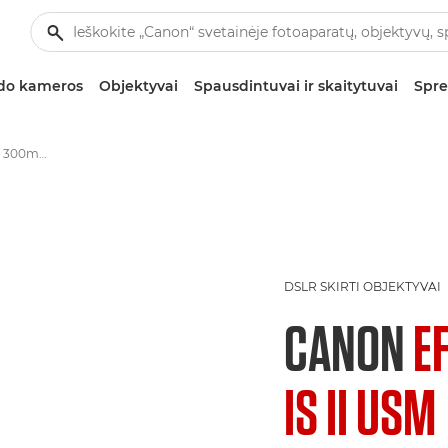
zdo kameros
Objektyvai
Spausdintuvai ir skaitytuvai
Spre
Objektyvas „Canon EF 300mm f/2.8L IS II USM“
DSLR SKIRTI OBJEKTYVAI
CANON
E
IS II USM