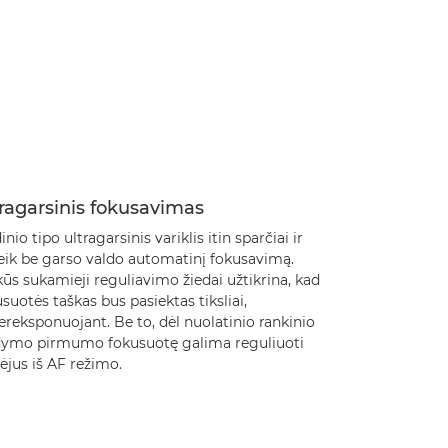
ragarsinis fokusavimas
inio tipo ultragarsinis variklis itin sparčiai ir
eik be garso valdo automatinį fokusavimą.
ūs sukamieji reguliavimo žiedai užtikrina, kad
suotės taškas bus pasiektas tiksliai,
reksponuojant. Be to, dėl nuolatinio rankinio
dymo pirmumo fokusuotę galima reguliuoti
ėjus iš AF režimo.