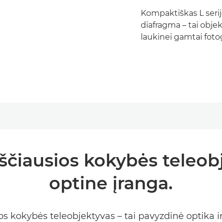
Kompaktiškas L serij
diafragma – tai objek
laukinei gamtai fotog
ščiausios kokybės teleobj
optine įranga.
 kokybės teleobjektyvas – tai pavyzdinė optika 