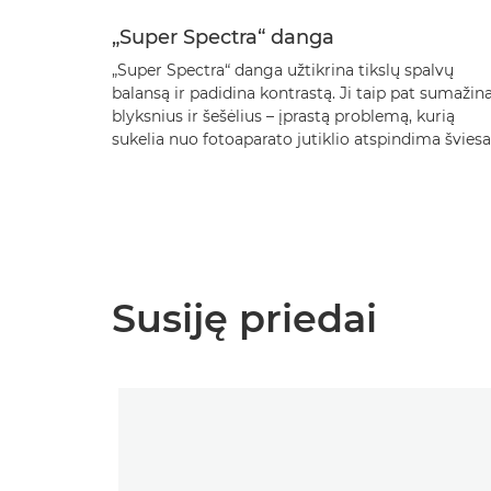
„Super Spectra“ danga
„Super Spectra“ danga užtikrina tikslų spalvų
balansą ir padidina kontrastą. Ji taip pat sumažin
blyksnius ir šešėlius – įprastą problemą, kurią
sukelia nuo fotoaparato jutiklio atspindima šviesa
Susiję priedai