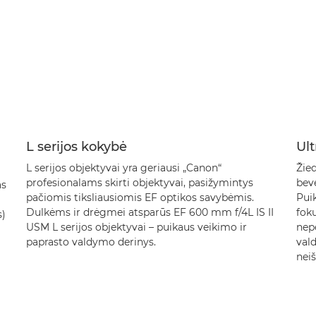
L serijos kokybė
Ult
L serijos objektyvai yra geriausi „Canon“
Žied
profesionalams skirti objektyvai, pasižymintys
bev
as
pačiomis tiksliausiomis EF optikos savybėmis.
Puik
Dulkėms ir drėgmei atsparūs EF 600 mm f/4L IS II
foku
s)
USM L serijos objektyvai – puikaus veikimo ir
nepe
paprasto valdymo derinys.
val
neiš