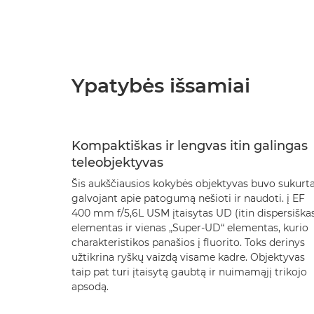
Ypatybės išsamiai
Kompaktiškas ir lengvas itin galingas
teleobjektyvas
Šis aukščiausios kokybės objektyvas buvo sukurt
galvojant apie patogumą nešioti ir naudoti. į EF
400 mm f/5,6L USM įtaisytas UD (itin dispersiška
elementas ir vienas „Super-UD“ elementas, kurio
charakteristikos panašios į fluorito. Toks derinys
užtikrina ryškų vaizdą visame kadre. Objektyvas
taip pat turi įtaisytą gaubtą ir nuimamąjį trikojo
apsodą.