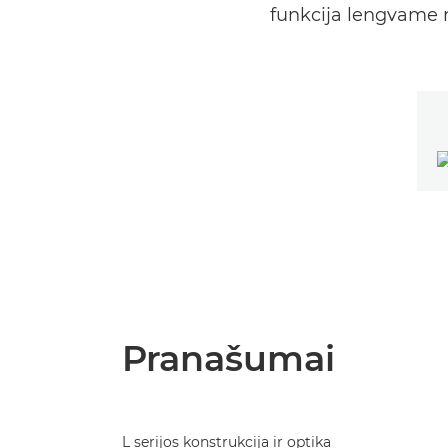
funkcija lengvame n
Pranašumai
L serijos konstrukcija ir optika