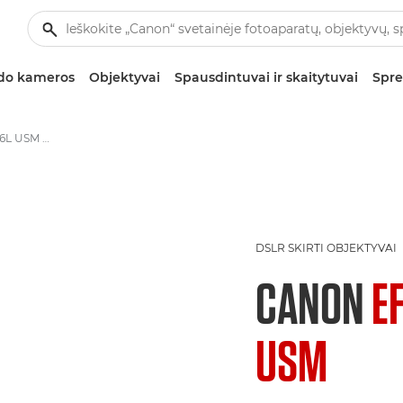
zdo kameros
Objektyvai
Spausdintuvai ir skaitytuvai
Spre
Canon EF 400mm f/5.6L USM - Objektyvai – video- ir fotoobjektyvai
DSLR SKIRTI OBJEKTYVAI
CANON
E
USM