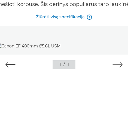
ešioti korpuse. Šis derinys populiarus tarp laukin
Žiūrėti visą specifikaciją

1
/
1