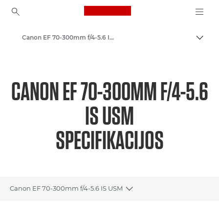
Canon Logo, back to ho
Canon EF 70-300mm f/4-5.6 IS USM - Objektyvai – video- ir fotoobjektyvai
Perju
Canon
„Canon“ fotoaparatų objektyvai
CANON EF 70-300MM F/4-5.6
IS USM
SPECIFIKACIJOS
Canon EF 70-300mm f/4-5.6 IS USM
Toggle breadcrumbs
Bendrieji duomenys