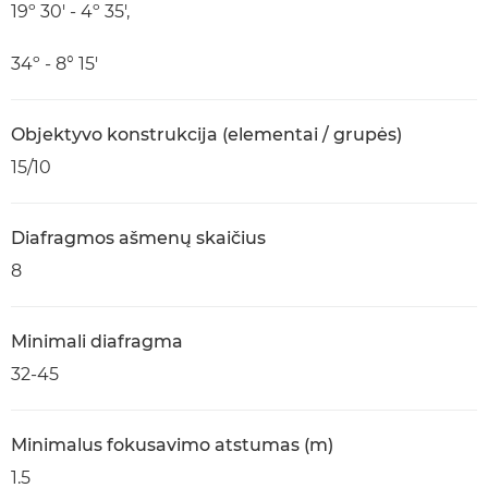
19º 30' - 4º 35',
34º - 8° 15'
Objektyvo konstrukcija (elementai / grupės)
15/10
Diafragmos ašmenų skaičius
8
Minimali diafragma
32-45
Minimalus fokusavimo atstumas (m)
1.5