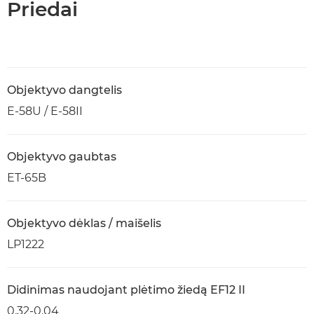
Priedai
Objektyvo dangtelis
E-58U / E-58II
Objektyvo gaubtas
ET-65B
Objektyvo dėklas / maišelis
LP1222
Didinimas naudojant plėtimo žiedą EF12 II
0.32-0.04