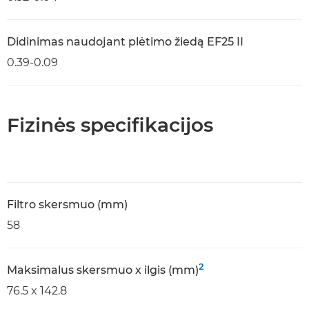
Didinimas naudojant plėtimo žiedą EF25 II
0.39-0.09
Fizinės specifikacijos
Filtro skersmuo (mm)
58
2
Maksimalus skersmuo x ilgis (mm)
76.5 x 142.8