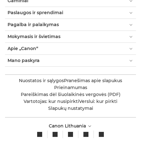
Gaminiai
Paslaugos ir sprendimai
Pagalba ir palaikymas
Mokymasis ir švietimas
Apie „Canon“
Mano paskyra
Nuostatos ir sąlygos
Pranešimas apie slapukus
Prieinamumas
Pareiškimas dėl šiuolaikinės vergovės (PDF)
Vartotojas: kur nusipirkti
Verslui: kur pirkti
Slapukų nustatymai
Canon Lithuania