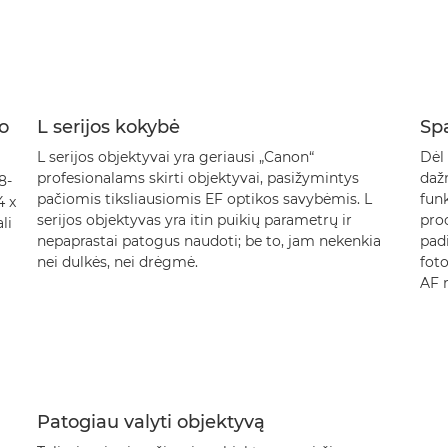
o
L serijos kokybė
Spa
L serijos objektyvai yra geriausi „Canon“
Dėl 
profesionalams skirti objektyvai, pasižymintys
daž
8-
pačiomis tiksliausiomis EF optikos savybėmis. L
funk
4 x
serijos objektyvas yra itin puikių parametrų ir
proc
li
nepaprastai patogus naudoti; be to, jam nekenkia
pad
nei dulkės, nei drėgmė.
foto
AF 
Patogiau valyti objektyvą