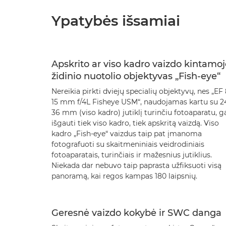
Ypatybės išsamiai
Apskrito ar viso kadro vaizdo kintamoj
židinio nuotolio objektyvas „Fish-eye“
Nereikia pirkti dviejų specialių objektyvų, nes „EF 
15 mm f/4L Fisheye USM“, naudojamas kartu su 2
36 mm (viso kadro) jutiklį turinčiu fotoaparatu, ga
išgauti tiek viso kadro, tiek apskritą vaizdą. Viso
kadro „Fish-eye“ vaizdus taip pat įmanoma
fotografuoti su skaitmeniniais veidrodiniais
fotoaparatais, turinčiais ir mažesnius jutiklius.
Niekada dar nebuvo taip paprasta užfiksuoti visą
panoramą, kai regos kampas 180 laipsnių.
Geresnė vaizdo kokybė ir SWC danga