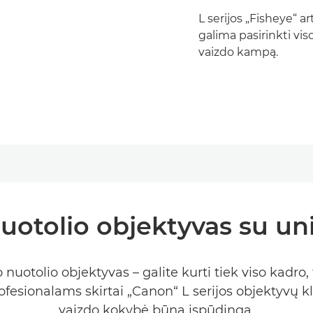
L serijos „Fisheye“ a
galima pasirinkti vis
vaizdo kampą.
uotolio objektyvas su un
nuotolio objektyvas – galite kurti tiek viso kadro,
fesionalams skirtai „Canon“ L serijos objektyvų kl
vaizdo kokybė būna įspūdinga.