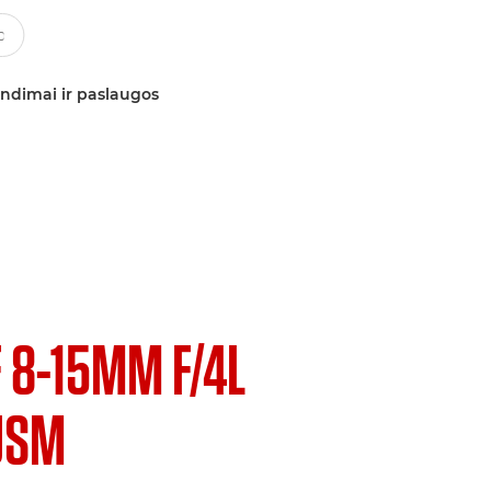
ndimai ir paslaugos
F 8-15MM F/4L
USM