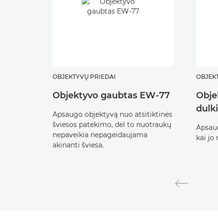
OBJEKTYVŲ PRIEDAI
OBJEK
Objektyvo gaubtas EW-77
Obje
dulk
Apsaugo objektyvą nuo atsitiktinės
šviesos patekimo, dėl to nuotraukų
Apsaug
nepaveikia nepageidaujama
kai jo
akinanti šviesa.