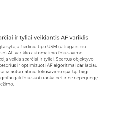
rčiai ir tyliai veikiantis AF variklis
įtaisytojo žiedinio tipo USM (ultragarsinio
nio) AF variklio automatinio fokusavimo
cija veikia sparčiai ir tyliai. Spartus objektyvo
esorius ir optimizuoti AF algoritmai dar labiau
idina automatinio fokusavimo spartą. Taigi
grafai gali fokusuoti ranka net ir nė neperjungę
režimo.