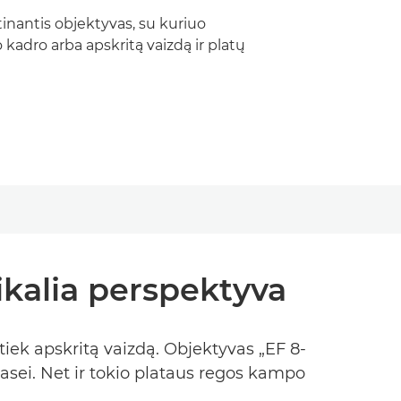
rtinantis objektyvas, su kuriuo
o kadro arba apskritą vaizdą ir platų
ikalia perspektyva
 tiek apskritą vaizdą. Objektyvas „EF 8-
asei. Net ir tokio plataus regos kampo