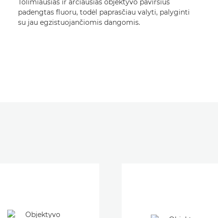
Tolimiausias ir arčiausias objektyvo paviršius
padengtas fluoru, todėl paprasčiau valyti, palyginti
su jau egzistuojančiomis dangomis.