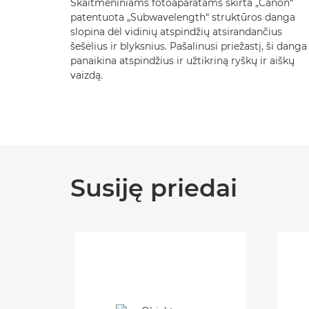
Skaitmeniniams fotoaparatams skirta „Canon“
patentuota „Subwavelength“ struktūros danga
slopina dėl vidinių atspindžių atsirandančius
šešėlius ir blyksnius. Pašalinusi priežastį, ši danga
panaikina atspindžius ir užtikriną ryškų ir aiškų
vaizdą.
Susiję priedai