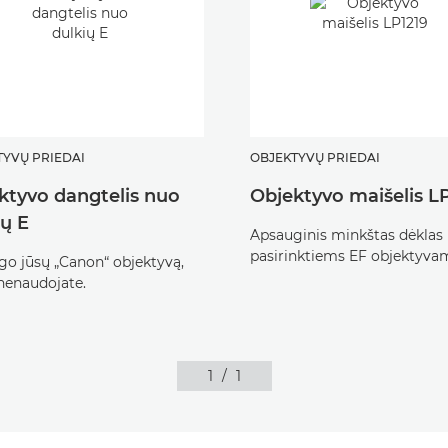
TYVŲ PRIEDAI
OBJEKTYVŲ PRIEDAI
ktyvo dangtelis nuo
Objektyvo maišelis L
ių E
Apsauginis minkštas dėklas
pasirinktiems EF objektyva
o jūsų „Canon“ objektyvą,
 nenaudojate.
1
/
1