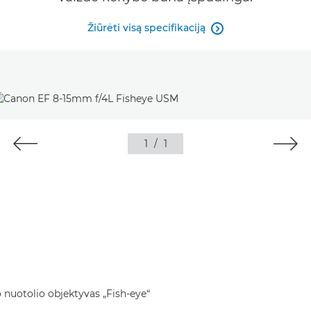
Žiūrėti visą specifikaciją

1
/
1
o nuotolio objektyvas „Fish-eye“