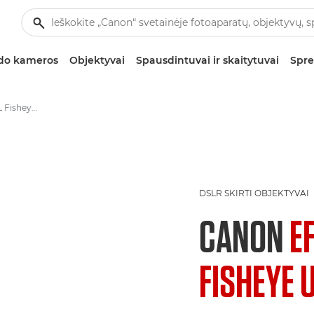
zdo kameros
Objektyvai
Spausdintuvai ir skaitytuvai
Spre
Canon EF 8-15mm f/4L Fisheye USM - Objektyvai – video- ir fotoobjektyvai
DSLR SKIRTI OBJEKTYVAI
CANON
E
FISHEYE 